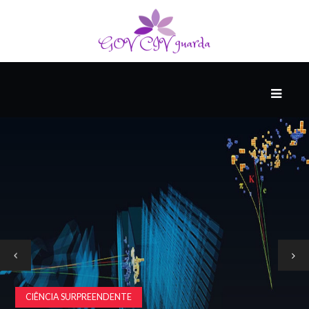
PRINCIPAL
PODCASTS
DO
THINK
AGAIN
COMPANHEIRO
COMEÇA
COM
UM
CIÊNCIA SURPREENDENTE
ESTRONDO