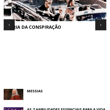
TEORIA DA CONSPIRAÇÃO
E
MESSIAS
AS 7 HABILIDADES ESSENCIAIS PARA A VIDA