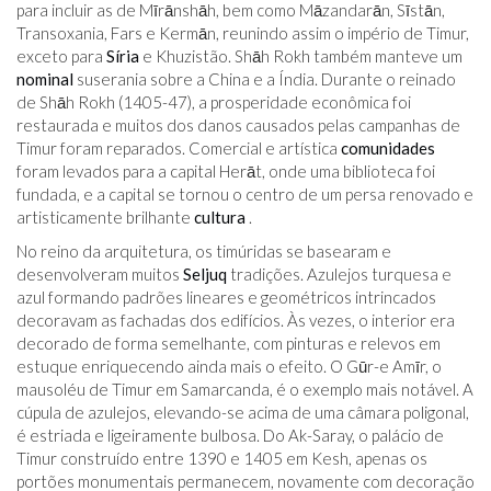
para incluir as de Mīrānshāh, bem como Māzandarān, Sīstān,
Transoxania, Fars e Kermān, reunindo assim o império de Timur,
exceto para
Síria
e Khuzistão. Shāh Rokh também manteve um
nominal
suserania sobre a China e a Índia. Durante o reinado
de Shāh Rokh (1405-47), a prosperidade econômica foi
restaurada e muitos dos danos causados ​​pelas campanhas de
Timur foram reparados. Comercial e artística
comunidades
foram levados para a capital Herāt, onde uma biblioteca foi
fundada, e a capital se tornou o centro de um persa renovado e
artisticamente brilhante
cultura
.
No reino da arquitetura, os timúridas se basearam e
desenvolveram muitos
Seljuq
tradições. Azulejos turquesa e
azul formando padrões lineares e geométricos intrincados
decoravam as fachadas dos edifícios. Às vezes, o interior era
decorado de forma semelhante, com pinturas e relevos em
estuque enriquecendo ainda mais o efeito. O Gūr-e Amīr, o
mausoléu de Timur em Samarcanda, é o exemplo mais notável. A
cúpula de azulejos, elevando-se acima de uma câmara poligonal,
é estriada e ligeiramente bulbosa. Do Ak-Saray, o palácio de
Timur construído entre 1390 e 1405 em Kesh, apenas os
portões monumentais permanecem, novamente com decoração