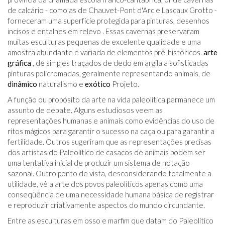
de calcário - como as de Chauvet-Pont d'Arc e Lascaux Grotto -
forneceram uma superfície protegida para pinturas, desenhos
incisos e entalhes em relevo . Essas cavernas preservaram
muitas esculturas pequenas de excelente qualidade e uma
amostra abundante e variada de elementos pré-históricos.
arte
gráfica
, de simples traçados de dedo em argila a sofisticadas
pinturas policromadas, geralmente representando animais, de
dinâmico
naturalismo e
exótico
Projeto.
A função ou propósito da arte na vida paleolítica permanece um
assunto de debate. Alguns estudiosos veem as
representações humanas e animais como evidências do uso de
ritos mágicos para garantir o sucesso na caça ou para garantir a
fertilidade. Outros sugeriram que as representações precisas
dos artistas do Paleolítico de casacos de animais podem ser
uma tentativa inicial de produzir um sistema de notação
sazonal. Outro ponto de vista, desconsiderando totalmente a
utilidade, vê a arte dos povos paleolíticos apenas como uma
conseqüência de uma necessidade humana básica de registrar
e reproduzir criativamente aspectos do mundo circundante.
Entre as esculturas em osso e marfim que datam do Paleolítico