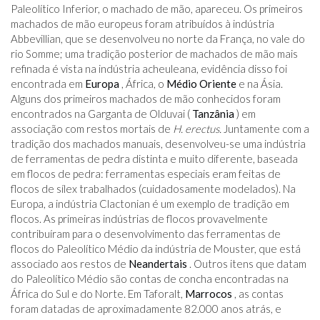
Paleolítico Inferior, o machado de mão, apareceu. Os primeiros
machados de mão europeus foram atribuídos à indústria
Abbevillian, que se desenvolveu no norte da França, no vale do
rio Somme; uma tradição posterior de machados de mão mais
refinada é vista na indústria acheuleana, evidência disso foi
encontrada em
Europa
, África, o
Médio Oriente
e na Ásia.
Alguns dos primeiros machados de mão conhecidos foram
encontrados na Garganta de Olduvai (
Tanzânia
) em
associação com restos mortais de
H. erectus.
Juntamente com a
tradição dos machados manuais, desenvolveu-se uma indústria
de ferramentas de pedra distinta e muito diferente, baseada
em flocos de pedra: ferramentas especiais eram feitas de
flocos de sílex trabalhados (cuidadosamente modelados). Na
Europa, a indústria Clactonian é um exemplo de tradição em
flocos. As primeiras indústrias de flocos provavelmente
contribuíram para o desenvolvimento das ferramentas de
flocos do Paleolítico Médio da indústria de Mouster, que está
associado aos restos de
Neandertais
. Outros itens que datam
do Paleolítico Médio são contas de concha encontradas na
África do Sul e do Norte. Em Taforalt,
Marrocos
, as contas
foram datadas de aproximadamente 82.000 anos atrás, e