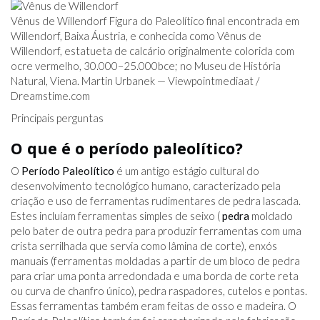
Vênus de Willendorf Figura do Paleolítico final encontrada em
Willendorf, Baixa Áustria, e conhecida como Vênus de
Willendorf, estatueta de calcário originalmente colorida com
ocre vermelho, 30.000–25.000
bce
; no Museu de História
Natural, Viena. Martin Urbanek — Viewpointmediaat /
Dreamstime.com
Principais perguntas
O que é o período paleolítico?
O
Período Paleolítico
é um antigo estágio cultural do
desenvolvimento tecnológico humano, caracterizado pela
criação e uso de ferramentas rudimentares de pedra lascada.
Estes incluíam ferramentas simples de seixo (
pedra
moldado
pelo bater de outra pedra para produzir ferramentas com uma
crista serrilhada que servia como lâmina de corte), enxós
manuais (ferramentas moldadas a partir de um bloco de pedra
para criar uma ponta arredondada e uma borda de corte reta
ou curva de chanfro único), pedra raspadores, cutelos e pontas.
Essas ferramentas também eram feitas de osso e madeira. O