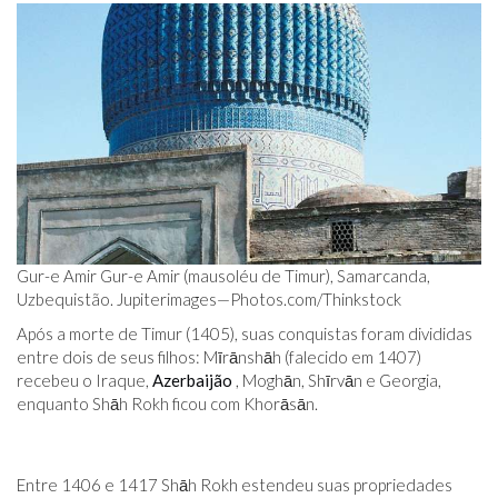
Gur-e Amir Gur-e Amir (mausoléu de Timur), Samarcanda,
Uzbequistão. Jupiterimages—Photos.com/Thinkstock
Após a morte de Timur (1405), suas conquistas foram divididas
entre dois de seus filhos: Mīrānshāh (falecido em 1407)
recebeu o Iraque,
Azerbaijão
, Moghān, Shīrvān e Georgia,
enquanto Shāh Rokh ficou com Khorāsān.
Entre 1406 e 1417 Shāh Rokh estendeu suas propriedades