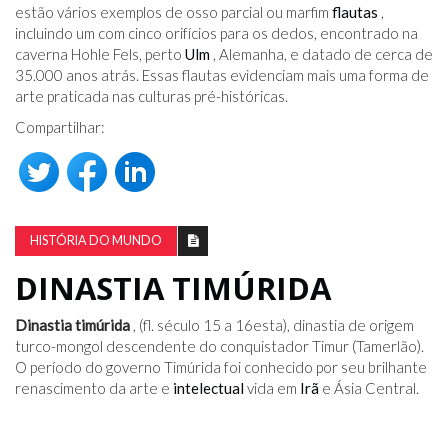
estão vários exemplos de osso parcial ou marfim
flautas
,
incluindo um com cinco orifícios para os dedos, encontrado na
caverna Hohle Fels, perto
Ulm
, Alemanha, e datado de cerca de
35.000 anos atrás. Essas flautas evidenciam mais uma forma de
arte praticada nas culturas pré-históricas.
Compartilhar:
HISTÓRIA DO MUNDO
DINASTIA TIMÚRIDA
Dinastia timúrida
, (fl. século 15 a 16
esta
), dinastia de origem
turco-mongol descendente do conquistador Timur (Tamerlão).
O período do governo Timúrida foi conhecido por seu brilhante
renascimento da arte e
intelectual
vida em
Irã
e Ásia Central.