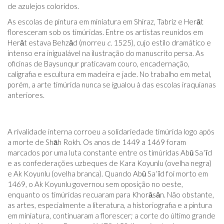
de azulejos coloridos.
As escolas de pintura em miniatura em Shiraz, Tabriz e Herāt
floresceram sob os timúridas. Entre os artistas reunidos em
Herāt estava Behzād (morreu
c.
1525), cujo estilo dramático e
intenso era inigualável na ilustração do manuscrito persa. As
oficinas de Baysunqur praticavam couro, encadernação,
caligrafia e escultura em madeira e jade. No trabalho em metal,
porém, a arte timúrida nunca se igualou à das escolas iraquianas
anteriores.
A rivalidade interna corroeu a solidariedade timúrida logo após
a morte de Shāh Rokh. Os anos de 1449 a 1469 foram
marcados por uma luta constante entre os timúridas Abū Saʿīd
e as confederações uzbeques de Kara Koyunlu (ovelha negra)
e Ak Koyunlu (ovelha branca). Quando Abū Saʿīd foi morto em
1469, o Ak Koyunlu governou sem oposição no oeste,
enquanto os timúridas recuaram para Khorāsān. Não obstante,
as artes, especialmente a literatura, a historiografia e a pintura
em miniatura, continuaram a florescer; a corte do último grande