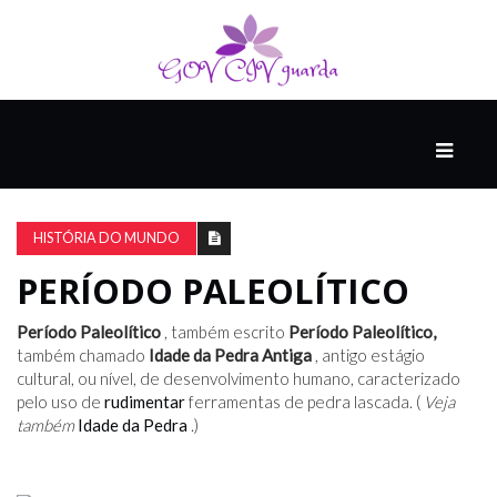
PRINCIPAL
PODCASTS
DO
HISTÓRIA DO MUNDO
THINK
AGAIN
PERÍODO PALEOLÍTICO
Período Paleolítico
, também escrito
Período Paleolítico,
COMPANHEIRO
também chamado
Idade da Pedra Antiga
, antigo estágio
cultural, ou nível, de desenvolvimento humano, caracterizado
pelo uso de
rudimentar
ferramentas de pedra lascada. (
Veja
também
Idade da Pedra
.)
COMEÇA
COM
UM
ESTRONDO