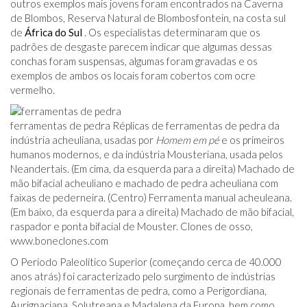
outros exemplos mais jovens foram encontrados na Caverna
de Blombos, Reserva Natural de Blombosfontein, na costa sul
de
África do Sul
. Os especialistas determinaram que os
padrões de desgaste parecem indicar que algumas dessas
conchas foram suspensas, algumas foram gravadas e os
exemplos de ambos os locais foram cobertos com ocre
vermelho.
ferramentas de pedra Réplicas de ferramentas de pedra da
indústria acheuliana, usadas por
Homem em pé
e os primeiros
humanos modernos, e da indústria Mousteriana, usada pelos
Neandertais. (Em cima, da esquerda para a direita) Machado de
mão bifacial acheuliano e machado de pedra acheuliana com
faixas de pederneira. (Centro) Ferramenta manual acheuleana.
(Em baixo, da esquerda para a direita) Machado de mão bifacial,
raspador e ponta bifacial de Mouster. Clones de osso,
www.boneclones.com
O Período Paleolítico Superior (começando cerca de 40.000
anos atrás) foi caracterizado pelo surgimento de indústrias
regionais de ferramentas de pedra, como a Perigordiana,
Aurignaciana, Solutreana e Madalena da Europa, bem como