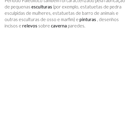
Período Paleolítico também foi caracterizado pela fabricação
de pequenas
esculturas
(por exemplo, estatuetas de pedra
esculpidas de mulheres, estatuetas de barro de animais e
outras esculturas de osso e marfim) e
pinturas
, desenhos
incisos e
relevos
sobre
caverna
paredes.