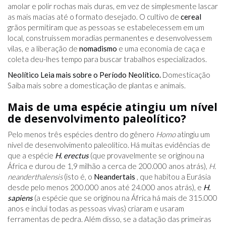
amolar e polir rochas mais duras, em vez de simplesmente lascar
as mais macias até o formato desejado. O cultivo de
cereal
grãos permitiram que as pessoas se estabelecessem em um
local, construíssem moradias permanentes e desenvolvessem
vilas, e a liberação de
nomadismo
e uma economia de caça e
coleta deu-lhes tempo para buscar trabalhos especializados.
Neolítico Leia mais sobre o Período Neolítico.
Domesticação
Saiba mais sobre a domesticação de plantas e animais.
Mais de uma espécie atingiu um nível
de desenvolvimento paleolítico?
Pelo menos três espécies dentro do gênero
Homo
atingiu um
nível de desenvolvimento paleolítico. Há muitas evidências de
que a espécie
H. erectus
(que provavelmente se originou na
África e durou de 1,9 milhão a cerca de 200.000 anos atrás),
H.
neanderthalensis
(isto é, o
Neandertais
, que habitou a Eurásia
desde pelo menos 200.000 anos até 24.000 anos atrás), e
H.
sapiens
(a espécie que se originou na África há mais de 315.000
anos e inclui todas as pessoas vivas) criaram e usaram
ferramentas de pedra. Além disso, se a datação das primeiras