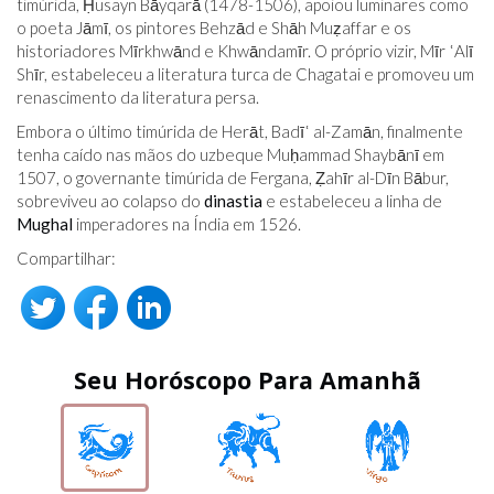
timúrida, Ḥusayn Bāyqarā (1478-1506), apoiou luminares como
o poeta Jāmī, os pintores Behzād e Shāh Muẓaffar e os
historiadores Mīrkhwānd e Khwāndamīr. O próprio vizir, Mīr ʿAlī
Shīr, estabeleceu a literatura turca de Chagatai e promoveu um
renascimento da literatura persa.
Embora o último timúrida de Herāt, Badīʿ al-Zamān, finalmente
tenha caído nas mãos do uzbeque Muḥammad Shaybānī em
1507, o governante timúrida de Fergana, Ẓahīr al-Dīn Bābur,
sobreviveu ao colapso do
dinastia
e estabeleceu a linha de
Mughal
imperadores na Índia em 1526.
Compartilhar:
Seu Horóscopo Para Amanhã