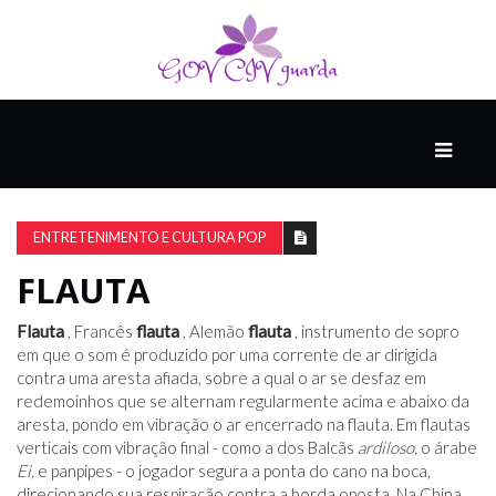
PRINCIPAL
PODCASTS
DO
ENTRETENIMENTO E CULTURA POP
THINK
AGAIN
FLAUTA
Flauta
, Francês
flauta
, Alemão
flauta
, instrumento de sopro
COMPANHEIRO
em que o som é produzido por uma corrente de ar dirigida
contra uma aresta afiada, sobre a qual o ar se desfaz em
redemoinhos que se alternam regularmente acima e abaixo da
aresta, pondo em vibração o ar encerrado na flauta. Em flautas
COMEÇA
verticais com vibração final - como a dos Balcãs
ardiloso,
o árabe
COM
Ei,
e panpipes - o jogador segura a ponta do cano na boca,
UM
direcionando sua respiração contra a borda oposta. Na China ,
ESTRONDO