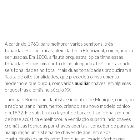
A partir de 1760, para melhorar vários semitons, três
tonalidades cromáticas, além da tecla E ♭ original, começaram a
ser usadas. Em 1800, a flauta orquestral típica tinha essas
tonalidades mais uma junta do pé alongada até C, perfazendo
seis tonalidades no total. Mais duas tonalidades produziram a
flauta de oito tonalidades, que precedeu o instrumento
moderno e que durou, com vários
auxiliar
chaves, em algumas
orquestras alemãs no século XX.
Theobald Boehm, um flautista e inventor de Munique, começou
a racionalizar o instrumento, criando seu novo modelo cônico
em 1832. Ele substituiu o layout de buraco tradicional por um
de base acústica e melhorou a ventilação substituindo chaves
cromáticas fechadas por chaves abertas , concebendo para sua
manipulação um sistema de chaves de anel em eixos
longitudinais (os anéis permitem que um jogador feche uma