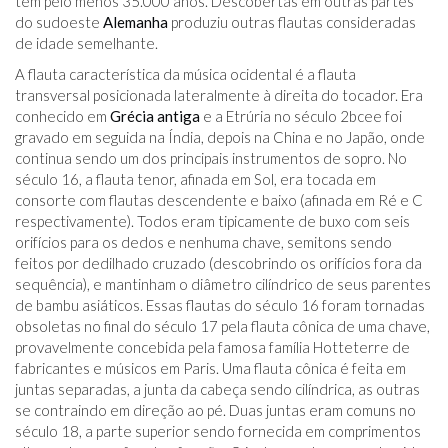
tem pelo menos 35.000 anos. Descobertas em outras partes
do sudoeste
Alemanha
produziu outras flautas consideradas
de idade semelhante.
A flauta característica da música ocidental é a flauta
transversal posicionada lateralmente à direita do tocador. Era
conhecido em
Grécia antiga
e a Etrúria no século 2
bce
e foi
gravado em seguida na Índia, depois na China e no Japão, onde
continua sendo um dos principais instrumentos de sopro. No
século 16, a flauta tenor, afinada em Sol, era tocada em
consorte com flautas descendente e baixo (afinada em Ré e C
respectivamente). Todos eram tipicamente de buxo com seis
orifícios para os dedos e nenhuma chave, semitons sendo
feitos por dedilhado cruzado (descobrindo os orifícios fora da
sequência), e mantinham o diâmetro cilíndrico de seus parentes
de bambu asiáticos. Essas flautas do século 16 foram tornadas
obsoletas no final do século 17 pela flauta cônica de uma chave,
provavelmente concebida pela famosa família Hotteterre de
fabricantes e músicos em Paris. Uma flauta cônica é feita em
juntas separadas, a junta da cabeça sendo cilíndrica, as outras
se contraindo em direção ao pé. Duas juntas eram comuns no
século 18, a parte superior sendo fornecida em comprimentos