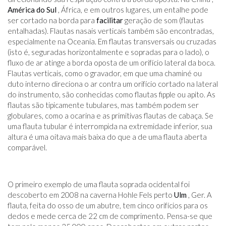
América do Sul
, África, e em outros lugares, um entalhe pode
ser cortado na borda para
facilitar
geração de som (flautas
entalhadas). Flautas nasais verticais também são encontradas,
especialmente na Oceania. Em flautas transversais ou cruzadas
(isto é, seguradas horizontalmente e sopradas para o lado), o
fluxo de ar atinge a borda oposta de um orifício lateral da boca.
Flautas verticais, como o gravador, em que uma chaminé ou
duto interno direciona o ar contra um orifício cortado na lateral
do instrumento, são conhecidas como flautas fipple ou apito. As
flautas são tipicamente tubulares, mas também podem ser
globulares, como a ocarina e as primitivas flautas de cabaça. Se
uma flauta tubular é interrompida na extremidade inferior, sua
altura é uma oitava mais baixa do que a de uma flauta aberta
comparável.
O primeiro exemplo de uma flauta soprada ocidental foi
descoberto em 2008 na caverna Hohle Fels perto
Ulm
, Ger. A
flauta, feita do osso de um abutre, tem cinco orifícios para os
dedos e mede cerca de 22 cm de comprimento. Pensa-se que