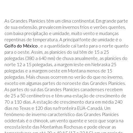
As Grandes Planícies têm um clima continental. Em grande parte
de sua extensão, prevalecem invernos frios e verões quentes,
com baixa precipitação e umidade, muito vento e mudanças
repentinas de temperatura. A principal fonte de umidade é o
Golfo do México
, e a quantidade cai tanto para o norte quanto
para o oeste. Assim, as planícies do sul têm de 15 a 25
polegadas (380 a 640 mm) de chuva anualmente, as planícies do
norte 12 a 15 polegadas, a margem leste em Nebraska 25
polegadas e a margem oeste em Montana menos de 15
polegadas. Mais chuvas ocorrem no verão do que no inverno,
exceto em algumas partes do noroeste das Grandes Planícies.
As partes do sul das Grandes Planícies canadenses recebem
de 25 a 50 centímetros e têm uma estação de crescimento de
70 a 110 dias. A estação de crescimento dura em média 240
dias no Texas e 120 dias na fronteira EUA-Canadá. Um
fenômeno de inverno característico das Grandes Planícies
ocidentais é o chinook, um vento quente e seco que sopra na
encosta leste das Montanhas Rochosas e pode elevar as