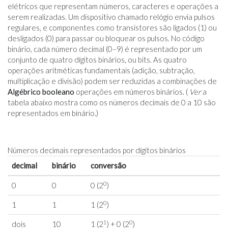
elétricos que representam números, caracteres e operações a
serem realizadas. Um dispositivo chamado relógio envia pulsos
regulares, e componentes como transistores são ligados (1) ou
desligados (0) para passar ou bloquear os pulsos. No código
binário, cada número decimal (0–9) é representado por um
conjunto de quatro dígitos binários, ou bits. As quatro
operações aritméticas fundamentais (adição, subtração,
multiplicação e divisão) podem ser reduzidas a combinações de
Algébrico booleano
operações em números binários. (
Ver
a
tabela abaixo mostra como os números decimais de 0 a 10 são
representados em binário.)
Números decimais representados por dígitos binários
decimal
binário
conversão
0
0
0
0 (2
)
0
1
1
1 (2
)
1
0
dois
10
1 (2
) + 0 (2
)