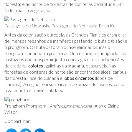
floresta; e ao norte de florestas de coníferas de latitude 54 °
N dominam a vegetação.
Pastagens de Nebraska Pastagens de Nebraska. Brian Kell
Antes da colonização europeia, as Grandes Planícies eram o lar
de imensos rebanhos de mamíferos pastando: o búfalo (bisão) e
o pronghorn. Os búfalos foram quase eliminados, mas o
pronghorn continuou a prosperar. Outros animais adaptados às
pastagens que prosperam junto com a agricultura incluem cães
da pradaria,
coiotes
, galinhas da pradaria, ecascavéis. Nas
florestas de coníferas do norte são encontrados alces, caribus
da floresta, lince do Canadá e
lobos cinzentos
(lobos de
madeira). A região tem sua parcela de pragas de insetos, como
o gafanhoto e a minúscula larva.
Pronghorn Pronghorn (
Antilocapra americana
) Alan e Elaine
Wilson
Compartilhar: