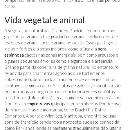
temperaturas em até 30 a 40 ° F (17 a 22 ° C) em um período
curto.
Vida vegetal e animal
A vegetação natural nas Grandes Planícies é dominada por
gramíneas - grama alta e pradaria de grama média no leste e
estepes de grama curta e grama no oeste. Essas pastagens
incluem forbes e plantas maiores, como a iúca e a
pera
espinhosa
cactos nas zonas marginais, bem como arbustos e
algumas pequenas árvores como a algaroba e a artemísia.
Grande parte da cobertura de grama natural, no entanto, foi
removida para criar terras agrícolas ou é fortemente
sobrepastada, permitindo um aumento de espécies menos
palatáveis, como o cacto. As matas de galeria (ribeirinhas) são
encontradas ao longo dos rios e incluem árvores xerófitas
resistentes (tolerantes à seca), como o sabugueiro e o álamo.
Coníferas
sempre-vivas
(principalmente pinheiros Ponderosa)
dominam as ilhas de montanha, como Black Hills. Entre
Edmonton, Alberta e Winnipeg, Manitoba, encontra-se uma
zona de transição tendendo a noroeste-sudeste conhecida
como Parklands, onde as pastagens gradualmente dão lugar à