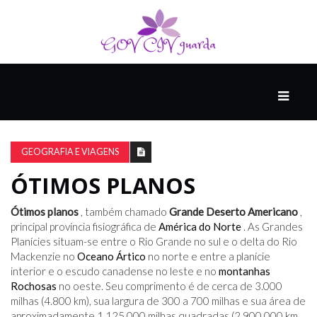
PRINCIPAL
PODCASTS
DO
GEOGRAFIA E VIAGENS
THINK
AGAIN
ÓTIMOS PLANOS
Ótimos planos
, também chamado
Grande Deserto Americano
,
COMPANHEIRO
principal província fisiográfica de
América do Norte
. As Grandes
Planícies situam-se entre o Rio Grande no sul e o delta do Rio
Mackenzie no
Oceano Ártico
no norte e entre a planície
interior e o escudo canadense no leste e no
montanhas
COMEÇA
Rochosas
no oeste. Seu comprimento é de cerca de 3.000
COM
milhas (4.800 km), sua largura de 300 a 700 milhas e sua área de
UM
aproximadamente 1.125.000 milhas quadradas (2.900.000 km
ESTRONDO