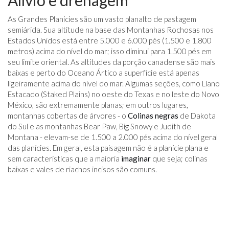
Alívio e drenagem
As Grandes Planícies são um vasto planalto de pastagem
semiárida. Sua altitude na base das Montanhas Rochosas nos
Estados Unidos está entre 5.000 e 6.000 pés (1.500 e 1.800
metros) acima do nível do mar; isso diminui para 1.500 pés em
seu limite oriental. As altitudes da porção canadense são mais
baixas e perto do Oceano Ártico a superfície está apenas
ligeiramente acima do nível do mar. Algumas seções, como Llano
Estacado (Staked Plains) no oeste do Texas e no leste do Novo
México, são extremamente planas; em outros lugares,
montanhas cobertas de árvores - o
Colinas negras
de Dakota
do Sul e as montanhas Bear Paw, Big Snowy e Judith de
Montana - elevam-se de 1.500 a 2.000 pés acima do nível geral
das planícies. Em geral, esta paisagem não é a planície plana e
sem características que a maioria
imaginar
que seja; colinas
baixas e vales de riachos incisos são comuns.