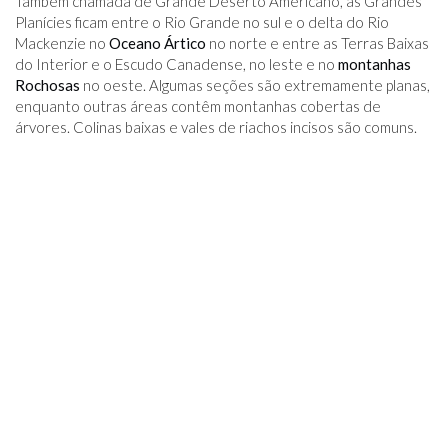
Também chamada de Grande Deserto Americano, as Grandes
Planícies ficam entre o Rio Grande no sul e o delta do Rio
Mackenzie no
Oceano Ártico
no norte e entre as Terras Baixas
do Interior e o Escudo Canadense, no leste e no
montanhas
Rochosas
no oeste. Algumas seções são extremamente planas,
enquanto outras áreas contêm montanhas cobertas de
árvores. Colinas baixas e vales de riachos incisos são comuns.