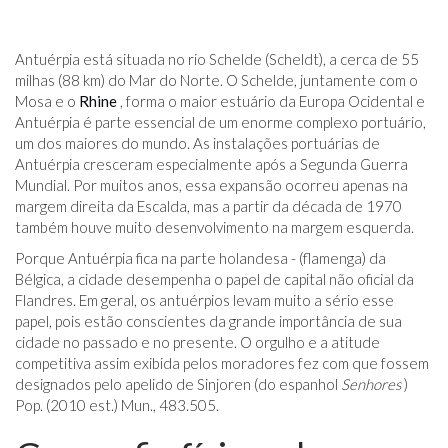
Antuérpia está situada no rio Schelde (Scheldt), a cerca de 55
milhas (88 km) do Mar do Norte. O Schelde, juntamente com o
Mosa e o
Rhine
, forma o maior estuário da Europa Ocidental e
Antuérpia é parte essencial de um enorme complexo portuário,
um dos maiores do mundo. As instalações portuárias de
Antuérpia cresceram especialmente após a Segunda Guerra
Mundial. Por muitos anos, essa expansão ocorreu apenas na
margem direita da Escalda, mas a partir da década de 1970
também houve muito desenvolvimento na margem esquerda.
Porque Antuérpia fica na parte holandesa - (flamenga) da
Bélgica, a cidade desempenha o papel de capital não oficial da
Flandres. Em geral, os antuérpios levam muito a sério esse
papel, pois estão conscientes da grande importância de sua
cidade no passado e no presente. O orgulho e a atitude
competitiva assim exibida pelos moradores fez com que fossem
designados pelo apelido de Sinjoren (do espanhol
Senhores
)
Pop. (2010 est.) Mun., 483.505.