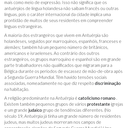
mais como meio de expressão. Isso não significa que os
antuérpios de língua holandesa não saibam francês ou outras
línguas, pois o caráter internacional da cidade implica uma
prontidão de muitos de seus residentes em compreender
línguas estrangeiras.
A maioria dos estrangeiros que vivem em Antuérpia são
holandeses, seguidos por marroquinos, espanhóis, franceses e
alemães; também há um pequeno número de britânicos,
americanos e israelenses. Ao contrário dos outros
estrangeiros, os grupos marroquino e espanhol são em grande
parte trabalhadores não qualificados que migraram para a
Bélgica durante os períodos de escassez de mão-de-obra após
a Segunda Guerra Mundial. Têm havido tensões sociais
associadas, nomeadamente no que diz respeito
discriminação
na habitação.
A religião predominante na Antuérpia é
catolicismo romano
.
Existem também pequenos grupos de vários
protestante
igrejas
e um grande
judaico
grupo de tendências diferentes. (No
século 19, Antuérpia já tinha um grande número de residentes
judeus, mas muitos judeus morreram nos campos de