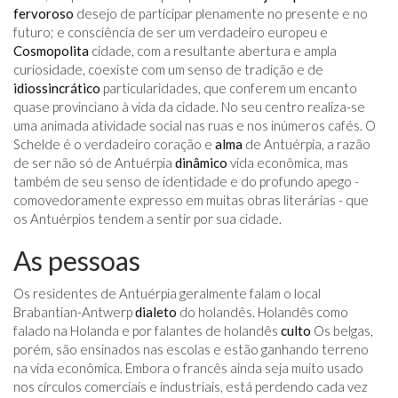
fervoroso
desejo de participar plenamente no presente e no
futuro; e consciência de ser um verdadeiro europeu e
Cosmopolita
cidade, com a resultante abertura e ampla
curiosidade, coexiste com um senso de tradição e de
idiossincrático
particularidades, que conferem um encanto
quase provinciano à vida da cidade. No seu centro realiza-se
uma animada atividade social nas ruas e nos inúmeros cafés. O
Schelde é o verdadeiro coração e
alma
de Antuérpia, a razão
de ser não só de Antuérpia
dinâmico
vida econômica, mas
também de seu senso de identidade e do profundo apego -
comovedoramente expresso em muitas obras literárias - que
os Antuérpios tendem a sentir por sua cidade.
As pessoas
Os residentes de Antuérpia geralmente falam o local
Brabantian-Antwerp
dialeto
do holandês. Holandês como
falado na Holanda e por falantes de holandês
culto
Os belgas,
porém, são ensinados nas escolas e estão ganhando terreno
na vida econômica. Embora o francês ainda seja muito usado
nos círculos comerciais e industriais, está perdendo cada vez