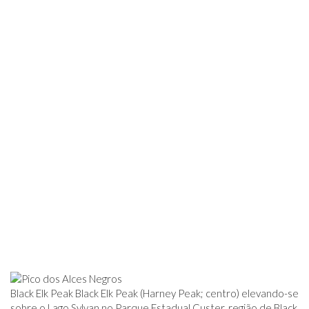
Black Elk Peak Black Elk Peak (Harney Peak; centro) elevando-se
sobre o Lago Sylvan no Parque Estadual Custer, região de Black