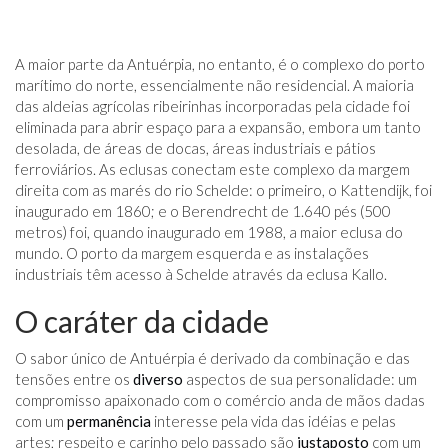
A maior parte da Antuérpia, no entanto, é o complexo do porto
marítimo do norte, essencialmente não residencial. A maioria
das aldeias agrícolas ribeirinhas incorporadas pela cidade foi
eliminada para abrir espaço para a expansão, embora um tanto
desolada, de áreas de docas, áreas industriais e pátios
ferroviários. As eclusas conectam este complexo da margem
direita com as marés do rio Schelde: o primeiro, o Kattendijk, foi
inaugurado em 1860; e o Berendrecht de 1.640 pés (500
metros) foi, quando inaugurado em 1988, a maior eclusa do
mundo. O porto da margem esquerda e as instalações
industriais têm acesso à Schelde através da eclusa Kallo.
O caráter da cidade
O sabor único de Antuérpia é derivado da combinação e das
tensões entre os
diverso
aspectos de sua personalidade: um
compromisso apaixonado com o comércio anda de mãos dadas
com um
permanência
interesse pela vida das idéias e pelas
artes; respeito e carinho pelo passado são
justaposto
com um