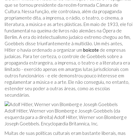
que se tornou presidente da recém-formada Câmara de
Cultura. Nessa função, ele controlava, além da propaganda
propriamente dita, a imprensa, o rádio, o teatro, o cinema, a
literatura, a música e as artes plásticas. Em maio de 1933, ele foi
fundamental na queima de livros não alemães na Ópera de
Berlim. A era do intelectualismo judaico extremo chegou ao fim,
Goebbels disse triunfantemente à multidão. Um mês antes,
Hitler o havia ordenado a organizar um
boicote
de empresas
judaicas. Para ter certeza, o controle de Goebbels sobre a
propaganda estrangeira, a imprensa, o teatro e a literatura era
limitado - exercido apenas em amargas lutas jurisdicionais com
outros funcionários - e ele demonstrou pouco interesse em
regulamentar a música e a arte. Ele não conseguiu, no entanto,
estender seu poder a outras áreas, como as escolas
secundárias.
Adolf Hitler, Werner von Blomberg e Joseph Goebbels (da
esquerda para a direita) Adolf Hilter, Werner von Blomberg e
Joseph Goebbels. Encyclopædia Britannica, Inc.
Muitas de suas políticas culturais eram bastante liberais, mas