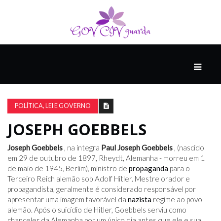
PRINCIPAL
PODCASTS
DO
POLÍTICA, LEI E GOVERNO
THINK
AGAIN
JOSEPH GOEBBELS
Joseph Goebbels
, na íntegra
Paul Joseph Goebbels
, (nascido
COMPANHEIRO
em 29 de outubro de 1897, Rheydt, Alemanha - morreu em 1
de maio de 1945, Berlim), ministro de
propaganda
para o
Terceiro Reich alemão sob Adolf Hitler. Mestre orador e
propagandista, geralmente é considerado responsável por
COMEÇA
apresentar uma imagem favorável da
nazista
regime ao povo
COM
alemão. Após o suicídio de Hitler, Goebbels serviu como
UM
chanceler da Alemanha por um único dia antes que ele e sua
ESTRONDO