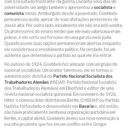
com o resultado frustrante da guerra. Durante seus dias de
universidade, um amigo também o apresentou a
socialista
e
comunista
Ideias. Antiburguês desde a juventude, Goebbels
permaneceu assim, apesar de suas afetações posteriores de
classe alta. Por outro lado, inicialmente ele não era anti-semita.
Os professores do ensino médio que ele mais valorizava eram
judeus, e ele certa vez foi noivo de uma garota meio judia.
Quando jovem, suas opções permaneceram abertas enquanto
ele considerava o envolvimento político. Na verdade, foi um
acidente que determinou o partido ao qual ele iria entrar.
No outono de 1924, Goebbels fez amizade com um grupo de
nacional-socialistas. Um orador talentoso, ele se tornou o
administrador distrital do
Partido Nacional Socialista dos
Trabalhadores Alemães
(NSDAP; Partido Nacional Socialista
dos Trabalhadores Alemães) em Elberfeld e editor de uma
revista nacional-socialista quinzenal. Em novembro de 1926,
Hitler o nomeou líder distrital em Berlim. O NSDAP, ou Partido
Nazista, foi fundado e desenvolvido em
Bavaria
e, até então,
não havia praticamente nenhuma organização partidária em
Berlim, a capital alemã. Goebbels deveu sua nova nomeação à
escolha prudente que fez em um conflito entre Gregor