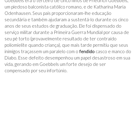
Goebbels era o terceiro de cinco filhos de Friedrich Goebbels,
um piedoso balconista católico romano, e de Katharina Maria
Odenhausen. Seus pais proporcionaram-lhe educação
secundária e também ajudaram a sustentá-lo durante os cinco
anos de seus estudos de graduação. Ele foi dispensado do
serviço militar durante a Primeira Guerra Mundial por causa de
seu pé torto (provavelmente resultado de ter contraído
poliomielite quando criança), que mais tarde permitiu que seus
inimigos traçassem um paralelo com o
fendido
casco e manco do
Diabo. Esse defeito desempenhou um papel desastroso em sua
vida, gerando em Goebbels um forte desejo de ser
compensado por seu infortúnio.