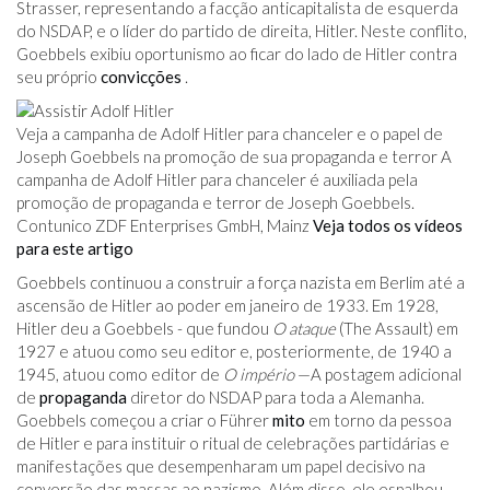
Strasser, representando a facção anticapitalista de esquerda
do NSDAP, e o líder do partido de direita, Hitler. Neste conflito,
Goebbels exibiu oportunismo ao ficar do lado de Hitler contra
seu próprio
convicções
.
Veja a campanha de Adolf Hitler para chanceler e o papel de
Joseph Goebbels na promoção de sua propaganda e terror A
campanha de Adolf Hitler para chanceler é auxiliada pela
promoção de propaganda e terror de Joseph Goebbels.
Contunico ZDF Enterprises GmbH, Mainz
Veja todos os vídeos
para este artigo
Goebbels continuou a construir a força nazista em Berlim até a
ascensão de Hitler ao poder em janeiro de 1933. Em 1928,
Hitler deu a Goebbels - que fundou
O ataque
(The Assault) em
1927 e atuou como seu editor e, posteriormente, de 1940 a
1945, atuou como editor de
O império
—A postagem adicional
de
propaganda
diretor do NSDAP para toda a Alemanha.
Goebbels começou a criar o Führer
mito
em torno da pessoa
de Hitler e para instituir o ritual de celebrações partidárias e
manifestações que desempenharam um papel decisivo na
conversão das massas ao nazismo. Além disso, ele espalhou