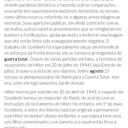
citando paralelos históricos e fazendo outras comparações,
evocando leis supostamente imutáveis ​​da história, ou mesmo,
como último recurso, referindo-se a algumas armas milagrosas
secretas. Suas aparições públicas, em nítido contraste com as
de muitos outros nazistas proeminentes que se refugiaram em
bunkers e fortificações, ajudaram muito a melhorar uma imagem
que até então tinha sido esmagadoramente negativa. O
trabalho de Goebbels foi especialmente eficaz em intensificar
os esforços da frente interna: ele se tornou o protagonista de
guerra total
. Depois de várias partidas em falso, a tentativa de
assassinato de Hitler em 20 de julho de 1944 (
Vejo
Enredo de
julho), trouxe-o à vista de seu objetivo. Sobre
agosto
25
tornou-se plenipotenciário do Reich para a Guerra Total - mas
era, como ele logo lamentou, tarde demais.
Hitler morreu por suicídio em 30 de abril de 1945, e naquele dia
Goebbels tornou-se chanceler do Reich, de acordo com as
instruções do testamento de Hitler. No entanto, em 1º de maio,
Goebbels, o único dos líderes nazistas originais a permanecer
com Hitler no bunker sitiado em Berlim, e sua esposa teve seus
seis filhos envenenados com cianeto, e o casal então tirou a
própria vida.