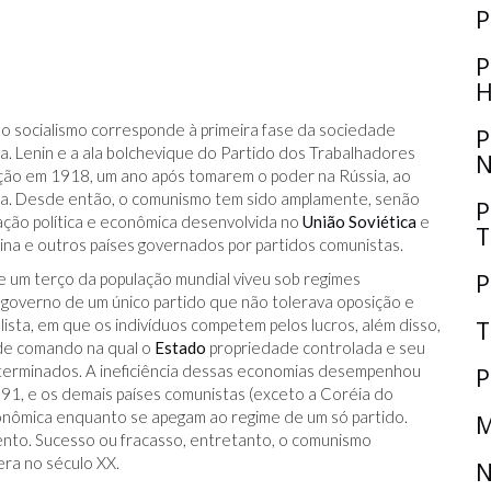
P
P
H
 o socialismo corresponde à primeira fase da sociedade
P
. Lenin e a ala bolchevique do Partido dos Trabalhadores
N
nção em 1918, um ano após tomarem o poder na Rússia, ao
ia. Desde então, o comunismo tem sido amplamente, senão
P
ação política e econômica desenvolvida no
União Soviética
e
T
na e outros países governados por partidos comunistas.
P
e um terço da população mundial viveu sob regimes
 governo de um único partido que não tolerava oposição e
ista, em que os indivíduos competem pelos lucros, além disso,
T
de comando na qual o
Estado
propriedade controlada e seu
terminados. A ineficiência dessas economias desempenhou
P
91, e os demais países comunistas (exceto a Coréia do
onômica enquanto se apegam ao regime de um só partido.
M
nto. Sucesso ou fracasso, entretanto, o comunismo
ra no século XX.
N