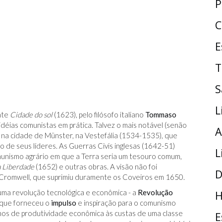
P
C
E
T
S
L
nte
Cidade do sol
(1623), pelo filósofo italiano
Tommaso
idéias comunistas em prática. Talvez o mais notável (senão
A
s na cidade de Münster, na Vestefália (1534-1535), que
o de seus líderes. As Guerras Civis inglesas (1642-51)
L
unismo agrário em que a Terra seria um tesouro comum,
a Liberdade
(1652) e outras obras. A visão não foi
D
 Cromwell, que suprimiu duramente os Coveiros em 1650.
ma revolução tecnológica e econômica - a
Revolução
H
, que forneceu o
impulso
e inspiração para o comunismo
hos de produtividade econômica às custas de uma classe
E