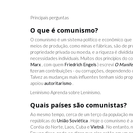
Principais perguntas
O que é comunismo?
O comunismo é um sistema político e econômico que b
meios de produção, como minas e fábricas, são de pr
propriedade privada ou moeda, e a riqueza é dividid
necessidades individuais. Muitos dos princípios do
Marx
, com quem
Friedrich Engels
) escrevi
O Manife
fizeram contribuições - ou corrupções, dependendo 
Talvez as mudanças mais influentes tenham sido propo
apoiou
autoritarismo
.
Leninismo Aprenda sobre Leninismo.
Quais países são comunistas?
Ao mesmo tempo, cerca de um terço da população mun
repúblicas do
União Soviética
. Hoje o comunismo é a 
Coréia do Norte, Laos, Cuba e
Vietnã
. No entanto, 