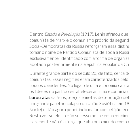
Dentro
Estado e Revolução
(1917), Lenin afirmou que
comunista de Marx e o comunismo próprio da segunda
Social-Democratas da Rússia reforçaram essa disti
tomar o nome de Partido Comunista de Toda a Rúss
exclusivamente, identificado com a forma de organiz
adotado posteriormente na República Popular da Chi
Durante grande parte do século 20, de fato, cerca d
comunistas. Esses regimes eram caracterizados pelo
poucos dissidentes. No lugar de uma economia capital
os líderes do partido estabeleceram uma economia 
burocratas
salários, preços e metas de produção de
um grande papel no colapso da União Soviética em 19
Norte) estão agora permitindo maior competição ec
Resta ver se eles terão sucesso neste empreendime
claramente não é a força que abalou o mundo como e