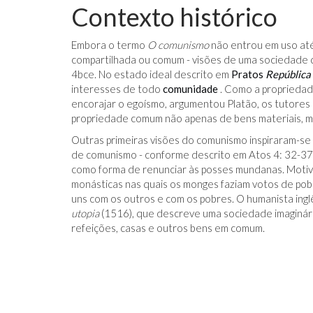
Contexto histórico
Embora o termo
O comunismo
não entrou em uso até
compartilhada ou comum - visões de uma sociedade 
4
bce
. No estado ideal descrito em
Pratos
República
interesses de todo
comunidade
. Como a propriedad
encorajar o egoísmo, argumentou Platão, os tutores
propriedade comum não apenas de bens materiais, ma
Outras primeiras visões do comunismo inspiraram-se n
de comunismo - conforme descrito em Atos 4: 32-37
como forma de renunciar às posses mundanas. Motiv
monásticas nas quais os monges faziam votos de pob
uns com os outros e com os pobres. O humanista in
utopia
(1516), que descreve uma sociedade imaginári
refeições, casas e outros bens em comum.