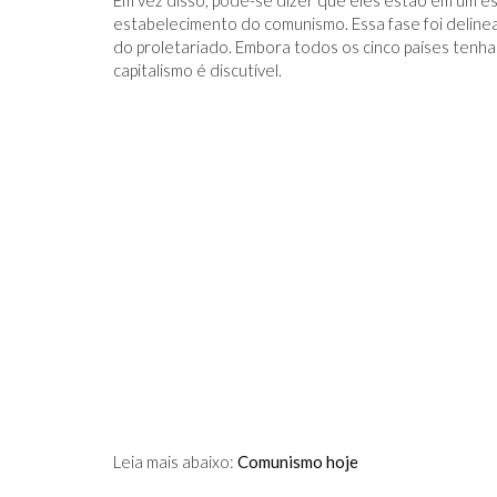
Em vez disso, pode-se dizer que eles estão em um est
estabelecimento do comunismo. Essa fase foi deline
do proletariado. Embora todos os cinco países tenh
capitalismo é discutível.
IDO NO FACEBOOK
O TRUQUE ANTICÂNCER DOS
CATIVAS - PARA
ELEFANTES É DESCOBERTO
Leia mais abaixo:
Comunismo hoje