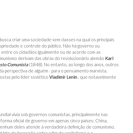
usca criar uma sociedade sem classes na qual os principais
opriedade e controle do público. Não há governo ou
a entre os cidadãos igualmente ou de acordo com as
 comunismo derivam das obras do revolucionário alemão
Karl
sto Comunista
(1848). No entanto, ao longo dos anos, outros
da perspectiva de alguém - para o pensamento marxista.
stas pelo líder soviético
Vladimir Lenin
, que notavelmente
dial vivia sob governos comunistas, principalmente nas
forma oficial de governo em apenas cinco países: China,
nenhum deles atende à verdadeira definição de comunismo.