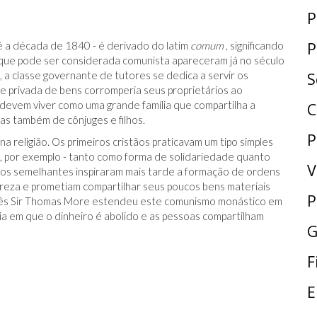
P
P
 a década de 1840 - é derivado do latim
comum
, significando
que pode ser considerada comunista apareceram já no século
, a classe governante de tutores se dedica a servir os
S
e privada de bens corromperia seus proprietários ao
 devem viver como uma grande família que compartilha a
C
s também de cônjuges e filhos.
P
a religião. Os primeiros cristãos praticavam um tipo simples
, por exemplo - tanto como forma de solidariedade quanto
V
os semelhantes inspiraram mais tarde a formação de ordens
reza e prometiam compartilhar seus poucos bens materiais
P
glês Sir Thomas More estendeu este comunismo monástico em
a em que o dinheiro é abolido e as pessoas compartilham
G
F
E