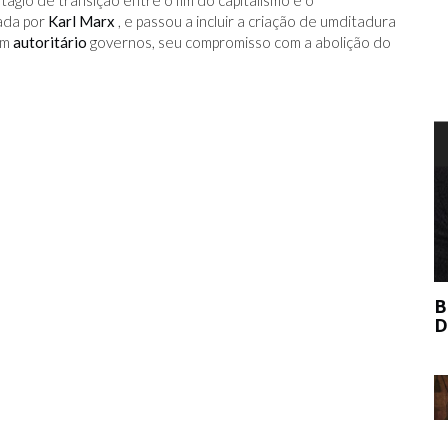
ágio de transição entre o fim do capitalismo e o
ada por
Karl Marx
, e passou a incluir a criação de umditadura
am
autoritário
governos, seu compromisso com a abolição do
T
BERNIE MADOFF AJUDOU O MERCADO
DE ARTE?