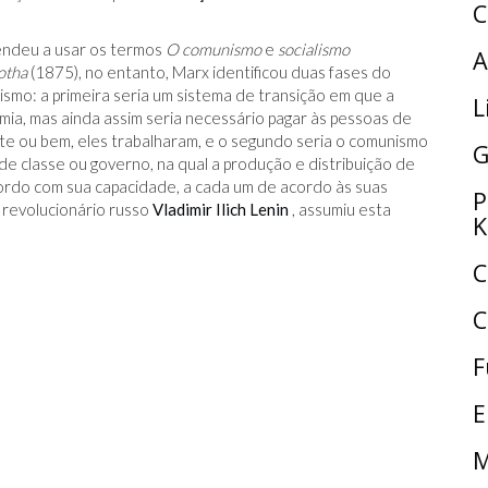
C
endeu a usar os termos
O comunismo
e
socialismo
A
otha
(1875), no entanto, Marx identificou duas fases do
ismo: a primeira seria um sistema de transição em que a
L
mia, mas ainda assim seria necessário pagar às pessoas de
e ou bem, eles trabalharam, e o segundo seria o comunismo
G
e classe ou governo, na qual a produção e distribuição de
ordo com sua capacidade, a cada um de acordo às suas
P
 revolucionário russo
Vladimir Ilich Lenin
, assumiu esta
K
C
C
F
E
M