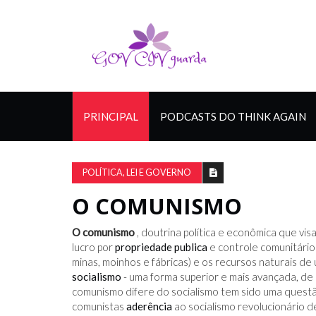
PRINCIPAL
PODCASTS DO THINK AGAIN
POLÍTICA, LEI E GOVERNO
O COMUNISMO
O comunismo
, doutrina política e econômica que vi
lucro por
propriedade publica
e controle comunitário
minas, moinhos e fábricas) e os recursos naturais d
socialismo
- uma forma superior e mais avançada, d
comunismo difere do socialismo tem sido uma questã
comunistas
aderência
ao socialismo revolucionário 