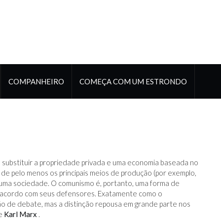
COMPANHEIRO
COMEÇA COM UM ESTRONDO
sa substituir a propriedade privada e uma economia baseada no
 de pelo menos os principais meios de produção (por exemplo,
e uma sociedade. O comunismo é, portanto, uma forma de
e acordo com seus defensores. Exatamente como o
o de debate, mas a distinção repousa em grande parte nos
de
Karl Marx
.