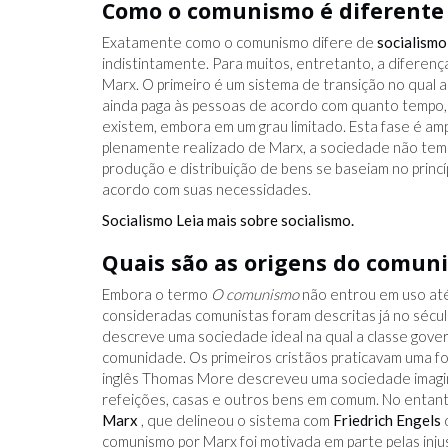
Como o comunismo é diferente 
Exatamente como o comunismo difere de
socialismo
indistintamente. Para muitos, entretanto, a diferen
Marx. O primeiro é um sistema de transição no qual 
ainda paga às pessoas de acordo com quanto tempo, 
existem, embora em um grau limitado. Esta fase é a
plenamente realizado de Marx, a sociedade não tem 
produção e distribuição de bens se baseiam no prin
acordo com suas necessidades.
Socialismo Leia mais sobre socialismo.
Quais são as origens do comun
Embora o termo
O comunismo
não entrou em uso at
consideradas comunistas foram descritas já no sécu
descreve uma sociedade ideal na qual a classe gover
comunidade. Os primeiros cristãos praticavam uma f
inglês Thomas More descreveu uma sociedade imaginá
refeições, casas e outros bens em comum. No entan
Marx
, que delineou o sistema com
Friedrich Engels
comunismo por Marx foi motivada em parte pelas inju