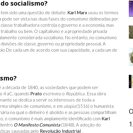
do socialismo?
tem sido uma questão de debate.
Karl Marx
usou os termos
ça pode ser vista nas duas fases do comunismo delineadas por
a classe trabalhadora controla o governo e a economia, mas
trabalho ou bem. O capitalismo e a propriedade privada
mplamente considerada socialismo. No entanto, no comunismo
divisões de classe, governo ou propriedade pessoal. A
cípio De cada um de acordo com sua capacidade, a cada um de
ismo?
é a década de 1840, as sociedades que podem ser
lo 4 aC, quando
Prato
escreveu o
República
. Essa obra
nante se dedica a servir os interesses de toda a
orma simples de comunismo, e em
utopia
(1516) o humanista
O
ria na qual o dinheiro é abolido e as pessoas compartilham
to, o comunismo é mais amplamente identificado com
Karl
1
dentro
O Manifesto Comunista
(1848). A adoção do
stiças causadas pelo
Revolução Industrial
.