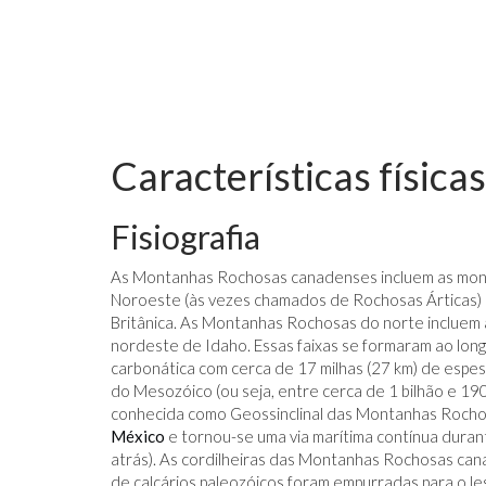
Características físicas
Fisiografia
As Montanhas Rochosas canadenses incluem as mon
Noroeste (às vezes chamados de Rochosas Árticas) e
Britânica. As Montanhas Rochosas do norte incluem 
nordeste de Idaho. Essas faixas se formaram ao lon
carbonática com cerca de 17 milhas (27 km) de espes
do Mesozóico (ou seja, entre cerca de 1 bilhão e 190
conhecida como Geossinclinal das Montanhas Rocho
México
e tornou-se uma via marítima contínua dura
atrás). As cordilheiras das Montanhas Rochosas ca
de calcários paleozóicos foram empurradas para o l