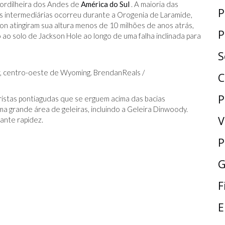
ordilheira dos Andes de
América do Sul
. A maioria das
P
intermediárias ocorreu durante a Orogenia de Laramide,
n atingiram sua altura menos de 10 milhões de anos atrás,
P
ao solo de Jackson Hole ao longo de uma falha inclinada para
S
r, centro-oeste de Wyoming. BrendanReals /
C
P
cristas pontiagudas que se erguem acima das bacias
ma grande área de geleiras, incluindo a Geleira Dinwoody.
V
ante rapidez.
P
G
F
E