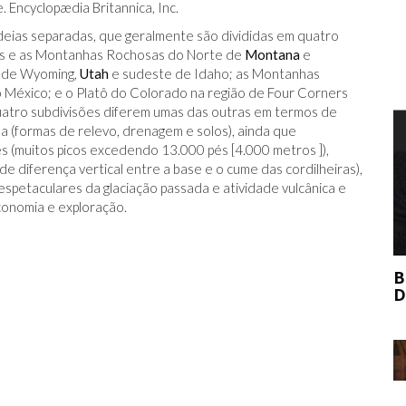
. Encyclopædia Britannica, Inc.
ias separadas, que geralmente são divididas em quatro
s e as Montanhas Rochosas do Norte de
Montana
e
 de Wyoming,
Utah
e sudeste de Idaho; as Montanhas
 México; e o Platô do Colorado na região de Four Corners
uatro subdivisões diferem umas das outras em termos de
afia (formas de relevo, drenagem e solos), ainda que
T
es (muitos picos excedendo 13.000 pés [4.000 metros ]),
e diferença vertical entre a base e o cume das cordilheiras),
 espetaculares da glaciação passada e atividade vulcânica e
conomia e exploração.
BERNIE MADOFF AJUDOU O MERCADO
DE ARTE?