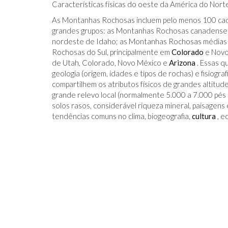
Características físicas do oeste da América do Norte
As Montanhas Rochosas incluem pelo menos 100 cade
grandes grupos: as Montanhas Rochosas canadense
nordeste de Idaho; as Montanhas Rochosas médias
Rochosas do Sul, principalmente em
Colorado
e Novo
de Utah, Colorado, Novo México e
Arizona
. Essas q
geologia (origem, idades e tipos de rochas) e fisiogr
IDO NO FACEBOOK
O TRUQUE ANTICÂNCER DOS
CATIVAS - PARA
ELEFANTES É DESCOBERTO
compartilhem os atributos físicos de grandes altitud
grande relevo local (normalmente 5.000 a 7.000 pés d
solos rasos, considerável riqueza mineral, paisagens
tendências comuns no clima, biogeografia,
cultura
, e