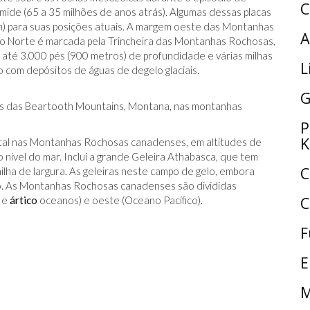
C
de (65 a 35 milhões de anos atrás). Algumas dessas placas
m) para suas posições atuais. A margem oeste das Montanhas
A
 Norte é marcada pela Trincheira das Montanhas Rochosas,
e até 3.000 pés (900 metros) de profundidade e várias milhas
L
o com depósitos de águas de degelo glaciais.
G
s das Beartooth Mountains, Montana, nas montanhas
P
K
ental nas Montanhas Rochosas canadenses, em altitudes de
 nível do mar. Inclui a grande Geleira Athabasca, que tem
C
lha de largura. As geleiras neste campo de gelo, embora
do. As Montanhas Rochosas canadenses são divididas
C
e
ártico
oceanos) e oeste (Oceano Pacífico).
F
E
M