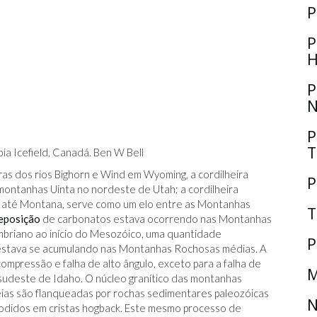
P
P
H
P
N
P
T
ia Icefield, Canadá. Ben W Bell
as dos rios Bighorn e Wind em Wyoming, a cordilheira
P
ontanhas Uinta no nordeste de Utah; a cordilheira
 até Montana, serve como um elo entre as Montanhas
T
eposição
de carbonatos estava ocorrendo nas Montanhas
mbriano ao início do Mesozóico, uma quantidade
P
estava se acumulando nas Montanhas Rochosas médias. A
ompressão e falha de alto ângulo, exceto para a falha de
M
udeste de Idaho. O núcleo granítico das montanhas
deias são flanqueadas por rochas sedimentares paleozóicas
N
 erodidos em cristas hogback. Este mesmo processo de