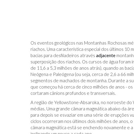
Os eventos geológicos nas Montanhas Rochosas médi
riachos. Uma característica especial dos últimos 10 mi
bacias para desfiladeiros através
adjacente
montanhas
superposição dos riachos. Os cursos de água foram i
de 11,6 a 5,3 milhões de anos atrás), quando as bac
Neógena e Paleógena (ou seja, cerca de 2,6 a 66 mil
segmentos de machados de montanha. Durante a sub
que começou há cerca de cinco milhões de anos - os
cortaram cânions profundos e transversais.
A região de Yellowstone-Absaroka, no noroeste do 
médias. Uma grande câmara magmática abaixo da área 
para depois se esvaziar em uma série de erupções vulc
ciclos ocorreram nos últimos dois milhões de anos, 
câmara magmática está se enchendo novamente e a s
inclinando um pouco a cada ano.