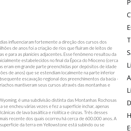
P
C
E
T
as influenciaram fortemente a direção dos cursos dos
lhões de anos foi a criação de rios que fluíram de leitos de
S
 e para as planícies adjacentes. Esse fenômeno resultou da
nicialmente estabelecidos no final da Época do Mioceno (cerca
L
ias eram em grande parte preenchidas por depósitos de idade
hões de anos) que se estendiam localmente na parte inferior
A
sequente escavação regional dos preenchimentos da bacia -
 riachos mantiveram seus cursos através das montanhas e
L
Wyoming, é uma subdivisão distinta das Montanhas Rochosas
D
se encheu várias vezes e fez a superfície inchar, apenas
ânicas de lava basáltica e riolítica e cinzas. Três desses
H
o mais recente dos quais ocorreu há cerca de 600.000 anos. A
uperfície da terra em Yellowstone está subindo ou se
E