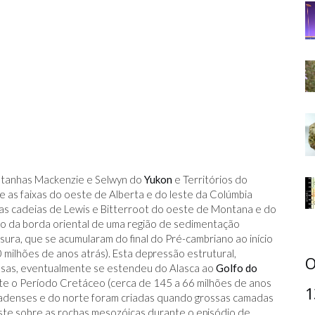
tanhas Mackenzie e Selwyn do
Yukon
e Territórios do
 as faixas do oeste de Alberta e do leste da Colúmbia
as cadeias de Lewis e Bitterroot do oeste de Montana e do
go da borda oriental de uma região de sedimentação
sura, que se acumularam do final do Pré-cambriano ao início
 milhões de anos atrás). Esta depressão estrutural,
O
sas, eventualmente se estendeu do Alasca ao
Golfo do
nte o Período Cretáceo (cerca de 145 a 66 milhões de anos
1
nadenses e do norte foram criadas quando grossas camadas
este sobre as rochas mesozóicas durante o episódio de