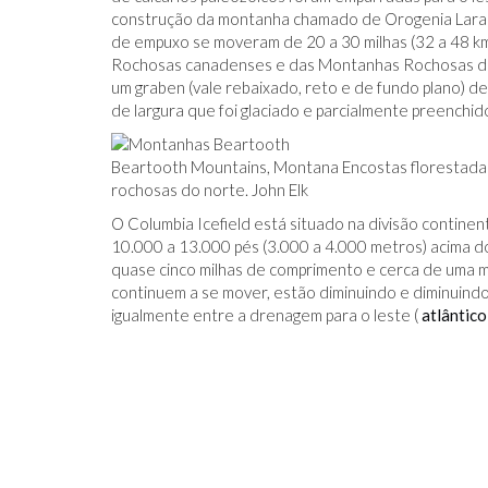
construção da montanha chamado de Orogenia Larami
de empuxo se moveram de 20 a 30 milhas (32 a 48 k
Rochosas canadenses e das Montanhas Rochosas do
um graben (vale rebaixado, reto e de fundo plano) d
de largura que foi glaciado e parcialmente preenchid
Beartooth Mountains, Montana Encostas florestada
rochosas do norte. John Elk
O Columbia Icefield está situado na divisão contin
10.000 a 13.000 pés (3.000 a 4.000 metros) acima do
quase cinco milhas de comprimento e cerca de uma mi
continuem a se mover, estão diminuindo e diminuin
igualmente entre a drenagem para o leste (
atlântico