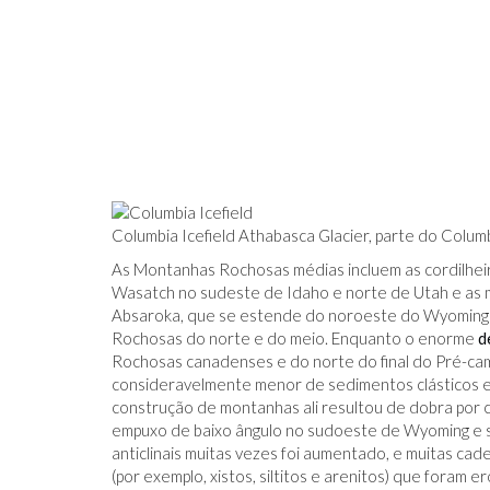
Columbia Icefield Athabasca Glacier, parte do Columb
As Montanhas Rochosas médias incluem as cordilheir
Wasatch no sudeste de Idaho e norte de Utah e as m
Absaroka, que se estende do noroeste do Wyoming
Rochosas do norte e do meio. Enquanto o enorme
d
Rochosas canadenses e do norte do final do Pré-ca
consideravelmente menor de sedimentos clásticos 
construção de montanhas ali resultou de dobra por c
empuxo de baixo ângulo no sudoeste de Wyoming e s
anticlinais muitas vezes foi aumentado, e muitas ca
(por exemplo, xistos, siltitos e arenitos) que foram