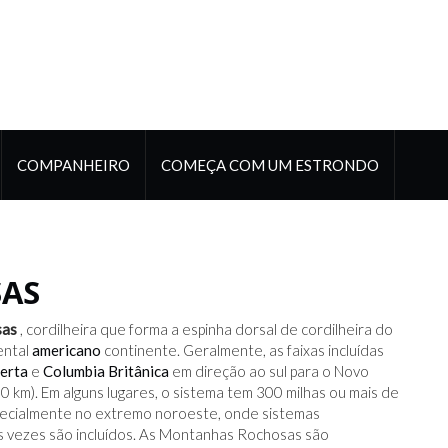
COMPANHEIRO
COMEÇA COM UM ESTRONDO
AS
sas
, cordilheira que forma a espinha dorsal de cordilheira do
ental
americano
continente. Geralmente, as faixas incluídas
erta
e
Columbia Britânica
em direção ao sul para o Novo
0 km). Em alguns lugares, o sistema tem 300 milhas ou mais de
 especialmente no extremo noroeste, onde sistemas
s vezes são incluídos. As Montanhas Rochosas são