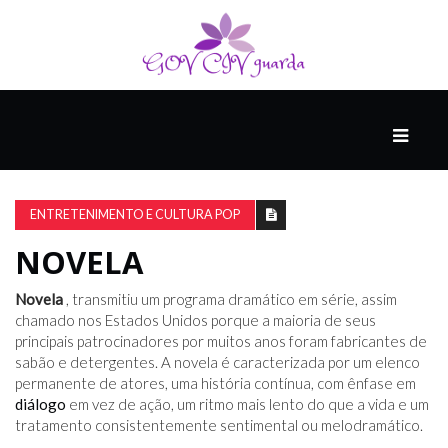
PRINCIPAL
PODCASTS
DO
ENTRETENIMENTO E CULTURA POP
THINK
AGAIN
NOVELA
Novela
, transmitiu um programa dramático em série, assim
COMPANHEIRO
chamado nos Estados Unidos porque a maioria de seus
principais patrocinadores por muitos anos foram fabricantes de
sabão e detergentes. A novela é caracterizada por um elenco
permanente de atores, uma história contínua, com ênfase em
COMEÇA
diálogo
em vez de ação, um ritmo mais lento do que a vida e um
COM
tratamento consistentemente sentimental ou melodramático.
UM
ESTRONDO