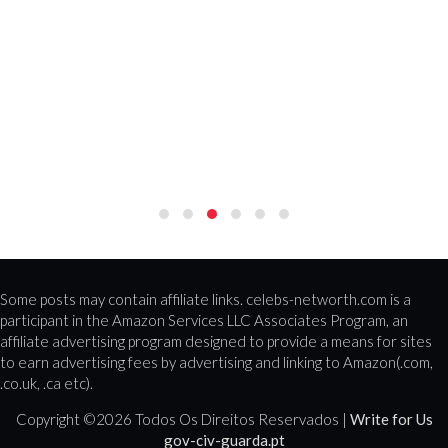
Some posts may contain affiliate links. celebs-networth.com is a
participant in the Amazon Services LLC Associates Program, an
affiliate advertising program designed to provide a means for sites
to earn advertising fees by advertising and linking to Amazon(.com,
.co.uk, .ca etc).
Copyright ©
2026 Todos Os Direitos Reservados |
Write for Us
gov-civ-guarda.pt