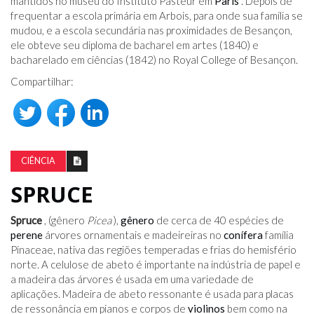
mantidos no museu do Instituto Pasteur em
Paris
. Depois de
frequentar a escola primária em Arbois, para onde sua família se
mudou, e a escola secundária nas proximidades de Besançon,
ele obteve seu diploma de bacharel em artes (1840) e
bacharelado em ciências (1842) no Royal College of Besançon.
Compartilhar:
CIÊNCIA
SPRUCE
Spruce
, (gênero
Picea
),
gênero
de cerca de 40 espécies de
perene
árvores ornamentais e madeireiras no
conífera
família
Pinaceae, nativa das regiões temperadas e frias do hemisfério
norte. A celulose de abeto é importante na indústria de papel e
a madeira das árvores é usada em uma variedade de
aplicações. Madeira de abeto ressonante é usada para placas
de ressonância em pianos e corpos de
violinos
bem como na