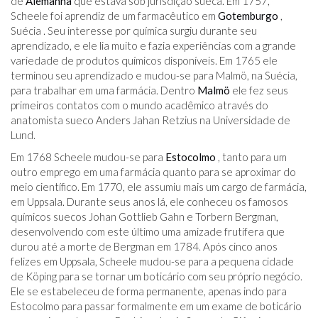
de
Alemanha
que estava sob jurisdição sueca. Em 1757,
Scheele foi aprendiz de um farmacêutico em
Gotemburgo
,
Suécia . Seu interesse por química surgiu durante seu
aprendizado, e ele lia muito e fazia experiências com a grande
variedade de produtos químicos disponíveis. Em 1765 ele
terminou seu aprendizado e mudou-se para Malmö, na Suécia,
para trabalhar em uma farmácia. Dentro
Malmö
ele fez seus
primeiros contatos com o mundo acadêmico através do
anatomista sueco Anders Jahan Retzius na Universidade de
Lund.
Em 1768 Scheele mudou-se para
Estocolmo
, tanto para um
outro emprego em uma farmácia quanto para se aproximar do
meio científico. Em 1770, ele assumiu mais um cargo de farmácia,
em Uppsala. Durante seus anos lá, ele conheceu os famosos
químicos suecos Johan Gottlieb Gahn e Torbern Bergman,
desenvolvendo com este último uma amizade frutífera que
durou até a morte de Bergman em 1784. Após cinco anos
felizes em Uppsala, Scheele mudou-se para a pequena cidade
de Köping para se tornar um boticário com seu próprio negócio.
Ele se estabeleceu de forma permanente, apenas indo para
Estocolmo para passar formalmente em um exame de boticário