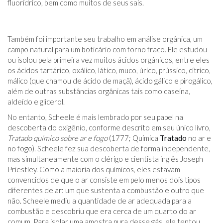
fluorídrico, bem como muitos de seus sais.
Também foi importante seu trabalho em análise orgânica, um
campo natural para um boticário com forno fraco. Ele estudou
ou isolou pela primeira vez muitos ácidos orgânicos, entre eles
os ácidos tartárico, oxálico, lático, muco, úrico, prússico, cítrico,
málico (que chamou de ácido de maçã), ácido gálico e pirogálico,
além de outras substâncias orgânicas tais como caseína,
aldeído e glicerol.
No entanto, Scheele é mais lembrado por seu papel na
descoberta do oxigênio, conforme descrito em seu único livro,
Tratado químico sobre ar e fogo
(1777; Química
Tratado
no ar e
no fogo). Scheele fez sua descoberta de forma independente,
mas simultaneamente com o clérigo e cientista inglês Joseph
Priestley. Como a maioria dos químicos, eles estavam
convencidos de que o ar consiste em pelo menos dois tipos
diferentes de ar: um que sustenta a combustão e outro que
não. Scheele mediu a quantidade de ar adequada para a
combustão e descobriu que era cerca de um quarto do ar
comum. Para isolar uma amostra pura desse gás, ele tentou