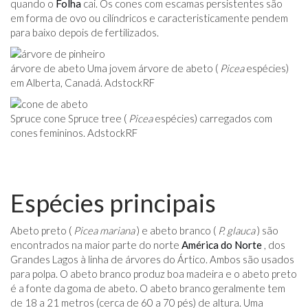
quando o
Folha
cai. Os cones com escamas persistentes são
em forma de ovo ou cilíndricos e caracteristicamente pendem
para baixo depois de fertilizados.
árvore de abeto Uma jovem árvore de abeto (
Picea
espécies)
em Alberta, Canadá. AdstockRF
Spruce cone Spruce tree (
Picea
espécies) carregados com
cones femininos. AdstockRF
Espécies principais
Abeto preto (
Picea mariana
) e abeto branco (
P. glauca
) são
encontrados na maior parte do norte
América do Norte
, dos
Grandes Lagos à linha de árvores do Ártico. Ambos são usados ​​
para polpa. O abeto branco produz boa madeira e o abeto preto
é a fonte da goma de abeto. O abeto branco geralmente tem
de 18 a 21 metros (cerca de 60 a 70 pés) de altura. Uma