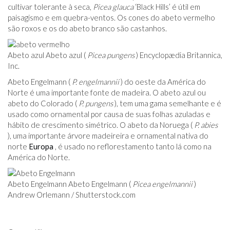
cultivar tolerante à seca,
Picea glauca
‘Black Hills’ é útil em
paisagismo e em quebra-ventos. Os cones do abeto vermelho
são roxos e os do abeto branco são castanhos.
Abeto azul Abeto azul (
Picea pungens
) Encyclopædia Britannica,
Inc.
Abeto Engelmann (
P. engelmannii
) do oeste da América do
Norte é uma importante fonte de madeira. O abeto azul ou
abeto do Colorado (
P. pungens
), tem uma gama semelhante e é
usado como ornamental por causa de suas folhas azuladas e
hábito de crescimento simétrico. O abeto da Noruega (
P. abies
), uma importante árvore madeireira e ornamental nativa do
norte
Europa
, é usado no reflorestamento tanto lá como na
América do Norte.
Abeto Engelmann Abeto Engelmann (
Picea engelmannii
)
Andrew Orlemann / Shutterstock.com