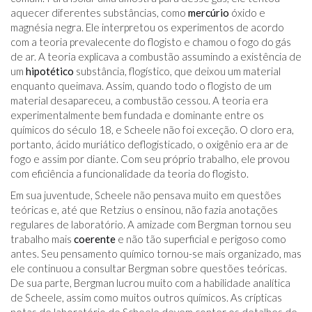
aquecer diferentes substâncias, como
mercúrio
óxido e
magnésia negra. Ele interpretou os experimentos de acordo
com a teoria prevalecente do flogisto e chamou o fogo do gás
de ar. A teoria explicava a combustão assumindo a existência de
um
hipotético
substância, flogístico, que deixou um material
enquanto queimava. Assim, quando todo o flogisto de um
material desapareceu, a combustão cessou. A teoria era
experimentalmente bem fundada e dominante entre os
químicos do século 18, e Scheele não foi exceção. O cloro era,
portanto, ácido muriático deflogisticado, o oxigênio era ar de
fogo e assim por diante. Com seu próprio trabalho, ele provou
com eficiência a funcionalidade da teoria do flogisto.
Em sua juventude, Scheele não pensava muito em questões
teóricas e, até que Retzius o ensinou, não fazia anotações
regulares de laboratório. A amizade com Bergman tornou seu
trabalho mais
coerente
e não tão superficial e perigoso como
antes. Seu pensamento químico tornou-se mais organizado, mas
ele continuou a consultar Bergman sobre questões teóricas.
De sua parte, Bergman lucrou muito com a habilidade analítica
de Scheele, assim como muitos outros químicos. As crípticas