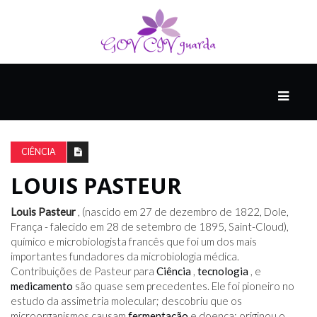
PRINCIPAL
PODCASTS
DO
CIÊNCIA
THINK
AGAIN
LOUIS PASTEUR
Louis Pasteur
, (nascido em 27 de dezembro de 1822, Dole,
COMPANHEIRO
França - falecido em 28 de setembro de 1895, Saint-Cloud),
químico e microbiologista francês que foi um dos mais
importantes fundadores da microbiologia médica.
Contribuições de Pasteur para
Ciência
,
tecnologia
, e
COMEÇA
medicamento
são quase sem precedentes. Ele foi pioneiro no
COM
estudo da assimetria molecular; descobriu que os
UM
microorganismos causam
ESTRONDO
fermentação
e doença; originou o