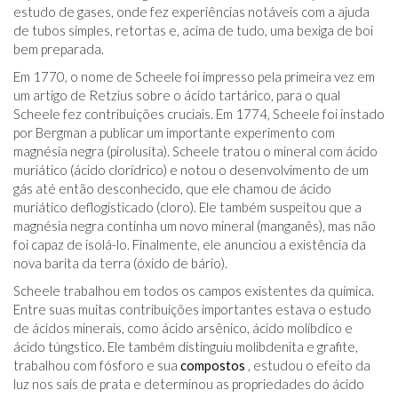
estudo de gases, onde fez experiências notáveis ​​com a ajuda
de tubos simples, retortas e, acima de tudo, uma bexiga de boi
bem preparada.
Em 1770, o nome de Scheele foi impresso pela primeira vez em
um artigo de Retzius sobre o ácido tartárico, para o qual
Scheele fez contribuições cruciais. Em 1774, Scheele foi instado
por Bergman a publicar um importante experimento com
magnésia negra (pirolusita). Scheele tratou o mineral com ácido
muriático (ácido clorídrico) e notou o desenvolvimento de um
gás até então desconhecido, que ele chamou de ácido
muriático deflogisticado (cloro). Ele também suspeitou que a
magnésia negra continha um novo mineral (manganês), mas não
foi capaz de isolá-lo. Finalmente, ele anunciou a existência da
nova barita da terra (óxido de bário).
Scheele trabalhou em todos os campos existentes da química.
Entre suas muitas contribuições importantes estava o estudo
de ácidos minerais, como ácido arsênico, ácido molíbdico e
ácido túngstico. Ele também distinguiu molibdenita e grafite,
trabalhou com fósforo e sua
compostos
, estudou o efeito da
luz nos sais de prata e determinou as propriedades do ácido