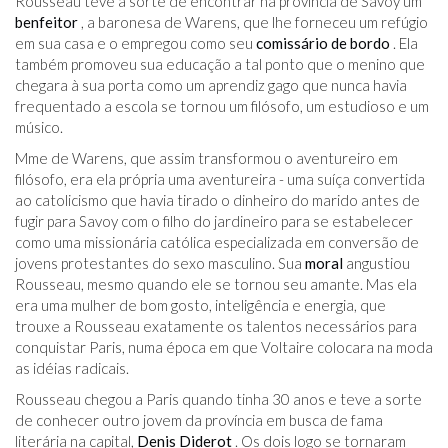
Rousseau teve a sorte de encontrar na província de Savoy um
benfeitor
, a baronesa de Warens, que lhe forneceu um refúgio
em sua casa e o empregou como seu
comissário de bordo
. Ela
também promoveu sua educação a tal ponto que o menino que
chegara à sua porta como um aprendiz gago que nunca havia
frequentado a escola se tornou um filósofo, um estudioso e um
músico.
Mme de Warens, que assim transformou o aventureiro em
filósofo, era ela própria uma aventureira - uma suíça convertida
ao catolicismo que havia tirado o dinheiro do marido antes de
fugir para Savoy com o filho do jardineiro para se estabelecer
como uma missionária católica especializada em conversão de
jovens protestantes do sexo masculino. Sua
moral
angustiou
Rousseau, mesmo quando ele se tornou seu amante. Mas ela
era uma mulher de bom gosto, inteligência e energia, que
trouxe a Rousseau exatamente os talentos necessários para
conquistar Paris, numa época em que Voltaire colocara na moda
as idéias radicais.
Rousseau chegou a Paris quando tinha 30 anos e teve a sorte
de conhecer outro jovem da província em busca de fama
literária na capital,
Denis Diderot
. Os dois logo se tornaram