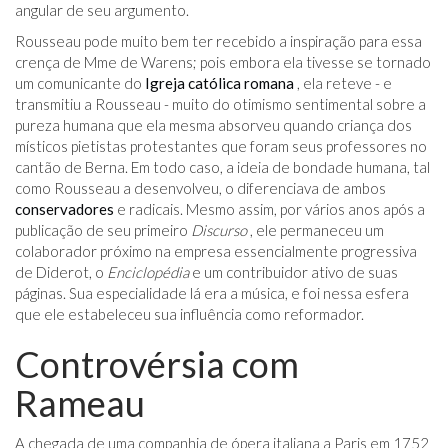
angular de seu argumento.
Rousseau pode muito bem ter recebido a inspiração para essa
crença de Mme de Warens; pois embora ela tivesse se tornado
um comunicante do
Igreja católica romana
, ela reteve - e
transmitiu a Rousseau - muito do otimismo sentimental sobre a
pureza humana que ela mesma absorveu quando criança dos
místicos pietistas protestantes que foram seus professores no
cantão de Berna. Em todo caso, a ideia de bondade humana, tal
como Rousseau a desenvolveu, o diferenciava de ambos
conservadores
e radicais. Mesmo assim, por vários anos após a
publicação de seu primeiro
Discurso
, ele permaneceu um
colaborador próximo na empresa essencialmente progressiva
de Diderot, o
Enciclopédia
e um contribuidor ativo de suas
páginas. Sua especialidade lá era a música, e foi nessa esfera
que ele estabeleceu sua influência como reformador.
Controvérsia com
Rameau
A chegada de uma companhia de ópera italiana a Paris em 1752