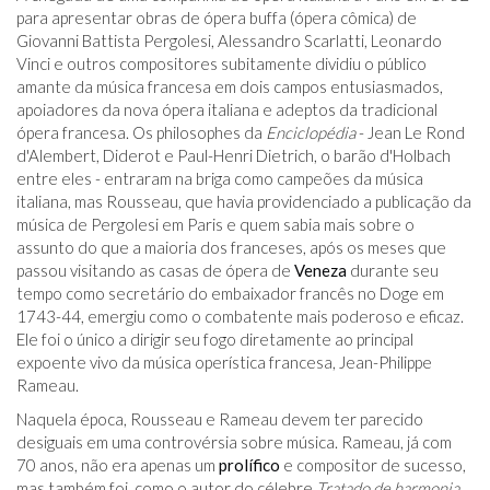
para apresentar obras de ópera buffa (ópera cômica) de
Giovanni Battista Pergolesi, Alessandro Scarlatti, Leonardo
Vinci e outros compositores subitamente dividiu o público
amante da música francesa em dois campos entusiasmados,
apoiadores da nova ópera italiana e adeptos da tradicional
ópera francesa. Os philosophes da
Enciclopédia
- Jean Le Rond
d'Alembert, Diderot e Paul-Henri Dietrich, o barão d'Holbach
entre eles - entraram na briga como campeões da música
italiana, mas Rousseau, que havia providenciado a publicação da
música de Pergolesi em Paris e quem sabia mais sobre o
assunto do que a maioria dos franceses, após os meses que
passou visitando as casas de ópera de
Veneza
durante seu
tempo como secretário do embaixador francês no Doge em
1743-44, emergiu como o combatente mais poderoso e eficaz.
Ele foi o único a dirigir seu fogo diretamente ao principal
expoente vivo da música operística francesa, Jean-Philippe
Rameau.
Naquela época, Rousseau e Rameau devem ter parecido
desiguais em uma controvérsia sobre música. Rameau, já com
70 anos, não era apenas um
prolífico
e compositor de sucesso,
mas também foi, como o autor do célebre
Tratado de harmonia