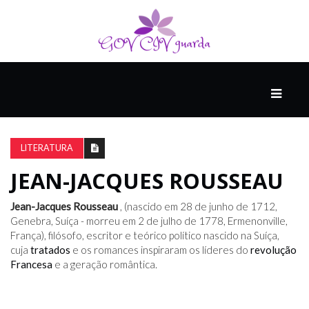
PRINCIPAL
PODCASTS
DO
LITERATURA
THINK
AGAIN
JEAN-JACQUES ROUSSEAU
Jean-Jacques Rousseau
, (nascido em 28 de junho de 1712,
COMPANHEIRO
Genebra, Suíça - morreu em 2 de julho de 1778, Ermenonville,
França), filósofo, escritor e teórico político nascido na Suíça,
cuja
tratados
e os romances inspiraram os líderes do
revolução
Francesa
e a geração romântica.
COMEÇA
COM
UM
ESTRONDO