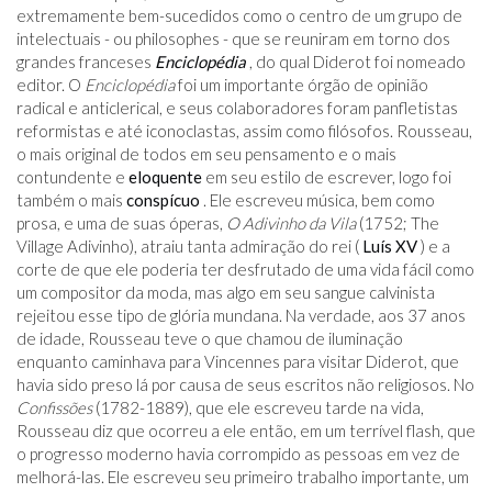
extremamente bem-sucedidos como o centro de um grupo de
intelectuais - ou philosophes - que se reuniram em torno dos
grandes franceses
Enciclopédia
, do qual Diderot foi nomeado
editor. O
Enciclopédia
foi um importante órgão de opinião
radical e anticlerical, e seus colaboradores foram panfletistas
reformistas e até iconoclastas, assim como filósofos. Rousseau,
o mais original de todos em seu pensamento e o mais
contundente e
eloquente
em seu estilo de escrever, logo foi
também o mais
conspícuo
. Ele escreveu música, bem como
prosa, e uma de suas óperas,
O Adivinho da Vila
(1752; The
Village Adivinho), atraiu tanta admiração do rei (
Luís XV
) e a
corte de que ele poderia ter desfrutado de uma vida fácil como
um compositor da moda, mas algo em seu sangue calvinista
rejeitou esse tipo de glória mundana. Na verdade, aos 37 anos
de idade, Rousseau teve o que chamou de iluminação
enquanto caminhava para Vincennes para visitar Diderot, que
havia sido preso lá por causa de seus escritos não religiosos. No
Confissões
(1782-1889), que ele escreveu tarde na vida,
Rousseau diz que ocorreu a ele então, em um terrível flash, que
o progresso moderno havia corrompido as pessoas em vez de
melhorá-las. Ele escreveu seu primeiro trabalho importante, um