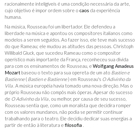
racionalmente inteligíveis é uma condição necessária da arte,
cujo objetivo é impor ordem sobre o
caos
da experiência
humana.
Na música, Rousseau foi um libertador. Ele defendeu a
liberdade na música e apontou os compositores italianos como
modelos a serem seguidos. Ao fazer isso, ele teve mais sucesso
do que Rameau; ele mudou as atitudes das pessoas. Christoph
Willibald Gluck, que sucedeu Rameau como o compositor
operístico mais importante da França, reconheceu sua dívida
para com os ensinamentos de Rousseau, e
Wolfgang Amadeus
Mozart
baseou o texto para sua opereta de um ato
Bastien e
Bastienne
(
Bastien e Bastienne
) em Rousseau's
O Adivinho da
Vila
. A música européia havia tomado uma nova direção. Mas o
próprio Rousseau não compôs mais óperas. Apesar do sucesso
de
O Adivinho da Vila
, ou melhor, por causa de seu sucesso,
Rousseau sentia que, como um moralista que decidira romper
com os valores mundanos, não podia se permitir continuar
trabalhando para o teatro. Ele decidiu dedicar suas energias a
partir de então à literatura e
filosofia
.