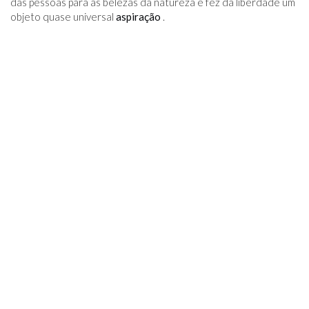
das pessoas para as belezas da natureza e fez da liberdade um
objeto quase universal
aspiração
.