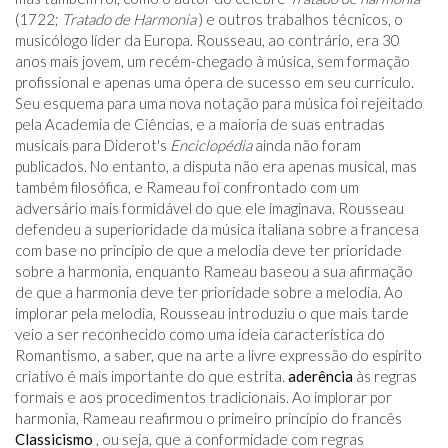
(1722;
Tratado de Harmonia
) e outros trabalhos técnicos, o
musicólogo líder da Europa. Rousseau, ao contrário, era 30
anos mais jovem, um recém-chegado à música, sem formação
profissional e apenas uma ópera de sucesso em seu currículo.
Seu esquema para uma nova notação para música foi rejeitado
pela Academia de Ciências, e a maioria de suas entradas
musicais para Diderot's
Enciclopédia
ainda não foram
publicados. No entanto, a disputa não era apenas musical, mas
também filosófica, e Rameau foi confrontado com um
adversário mais formidável do que ele imaginava. Rousseau
defendeu a superioridade da música italiana sobre a francesa
com base no princípio de que a melodia deve ter prioridade
sobre a harmonia, enquanto Rameau baseou a sua afirmação
de que a harmonia deve ter prioridade sobre a melodia. Ao
implorar pela melodia, Rousseau introduziu o que mais tarde
veio a ser reconhecido como uma ideia característica do
Romantismo, a saber, que na arte a livre expressão do espírito
criativo é mais importante do que estrita.
aderência
às regras
formais e aos procedimentos tradicionais. Ao implorar por
harmonia, Rameau reafirmou o primeiro princípio do francês
Classicismo
, ou seja, que a conformidade com regras