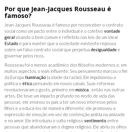
Por que Jean-Jacques Rousseau é
famoso?
Jean-Jacques Rousseau é famoso por reconceber o contrato
social como um pacto entre o individual e o coletivo
vontade
geral
visando o bem comum e refletido nas leis de um ideal
Estado
e para manter que a sociedade existente repousa
sobre um falso contrato social que perpetua
desigualdade
e
governar pelos ricos.
Rousseau foi o menos acadêmico dos filósofos modernos e, em
muitos aspectos, o mais influente. Seu pensamento marcou o fim
da Europa
Iluminação
(a idade da razão). Ele impulsionou a
política e
ético
pensando em novos canais. Suas reformas
revolucionaram o gosto, primeiro em
música
, então nas outras
artes. Ele teve um impacto profundo no modo de vida das
pessoas; ele ensinou os pais a ter um novo interesse pelos
filhos e a educá-los de maneira diferente; ele promoveu a
expressão de emoção em vez de contenção polida na amizade
e no amor. Ele introduziu o culto religioso
sentimento
entre
pessoas que abandonaram o dogma religioso. Ele abriu os olhos