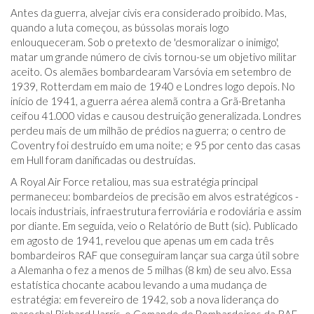
Antes da guerra, alvejar civis era considerado proibido. Mas,
quando a luta começou, as bússolas morais logo
enlouqueceram. Sob o pretexto de 'desmoralizar o inimigo',
matar um grande número de civis tornou-se um objetivo militar
aceito. Os alemães bombardearam Varsóvia em setembro de
1939, Rotterdam em maio de 1940 e Londres logo depois. No
início de 1941, a guerra aérea alemã contra a Grã-Bretanha
ceifou 41.000 vidas e causou destruição generalizada. Londres
perdeu mais de um milhão de prédios na guerra; o centro de
Coventry foi destruído em uma noite; e 95 por cento das casas
em Hull foram danificadas ou destruídas.
A Royal Air Force retaliou, mas sua estratégia principal
permaneceu: bombardeios de precisão em alvos estratégicos -
locais industriais, infraestrutura ferroviária e rodoviária e assim
por diante. Em seguida, veio o Relatório de Butt (sic). Publicado
em agosto de 1941, revelou que apenas um em cada três
bombardeiros RAF que conseguiram lançar sua carga útil sobre
a Alemanha o fez a menos de 5 milhas (8 km) de seu alvo. Essa
estatística chocante acabou levando a uma mudança de
estratégia: em fevereiro de 1942, sob a nova liderança do