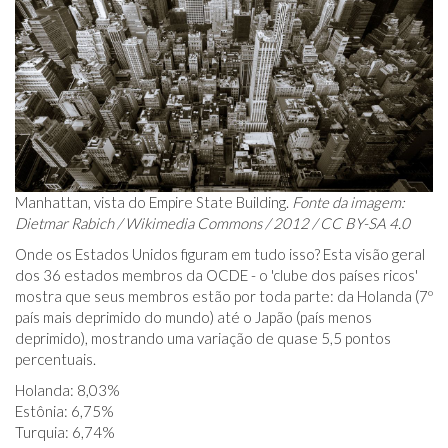
Manhattan, vista do Empire State Building.
Fonte da imagem:
Dietmar Rabich / Wikimedia Commons / 2012 / CC BY-SA 4.0
Onde os Estados Unidos figuram em tudo isso? Esta visão geral
dos 36 estados membros da OCDE - o 'clube dos países ricos'
mostra que seus membros estão por toda parte: da Holanda (7º
país mais deprimido do mundo) até o Japão (país menos
deprimido), mostrando uma variação de quase 5,5 pontos
percentuais.
Holanda: 8,03%
Estônia: 6,75%
Turquia: 6,74%