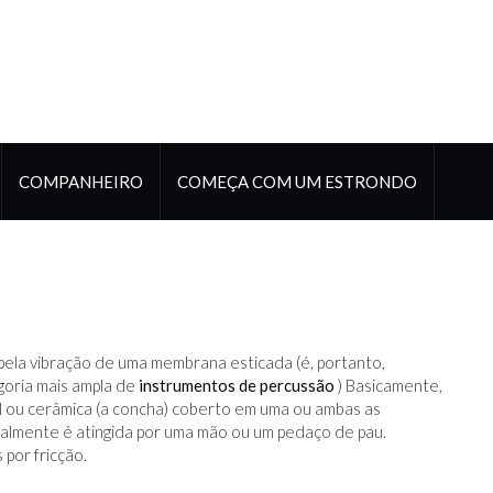
COMPANHEIRO
COMEÇA COM UM ESTRONDO
 pela vibração de uma membrana esticada (é, portanto,
oria mais ampla de
instrumentos de percussão
) Basicamente,
l ou cerâmica (a concha) coberto em uma ou ambas as
almente é atingida por uma mão ou um pedaço de pau.
 por fricção.