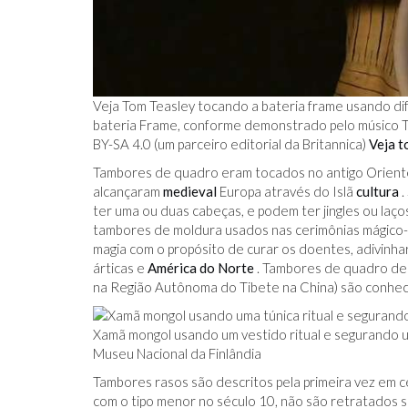
Veja Tom Teasley tocando a bateria frame usando dife
bateria Frame, conforme demonstrado pelo músico To
BY-SA 4.0 (um parceiro editorial da Britannica)
Veja t
Tambores de quadro eram tocados no antigo Oriente
alcançaram
medieval
Europa através do Islã
cultura
.
ter uma ou duas cabeças, e podem ter jingles ou laç
tambores de moldura usados ​​nas cerimônias mágico-
magia com o propósito de curar os doentes, adivinhar
árticas e
América do Norte
. Tambores de quadro de 
na Região Autônoma do Tibete na China) são conhe
Xamã mongol usando um vestido ritual e segurando u
Museu Nacional da Finlândia
Tambores rasos são descritos pela primeira vez em 
com o tipo menor no século 10, não são retratados s