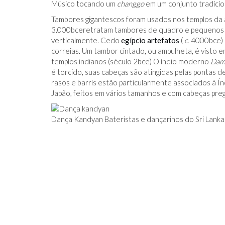
Músico tocando um
changgo
em um conjunto tradicio
Tambores gigantescos foram usados ​​nos templos da
3.000
bce
retratam tambores de quadro e pequenos t
verticalmente. Cedo
egípcio
artefatos
(
c.
4000
bce
)
correias. Um tambor cintado, ou ampulheta, é visto 
templos indianos (século 2
bce
) O índio moderno
Dam
é torcido, suas cabeças são atingidas pelas pontas 
rasos e barris estão particularmente associados à Índ
Japão, feitos em vários tamanhos e com cabeças pre
Dança Kandyan Bateristas e dançarinos do Sri Lanka