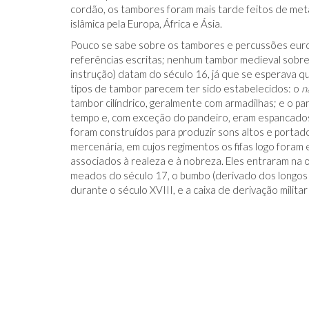
cordão, os tambores foram mais tarde feitos de meta
islâmica pela Europa, África e Ásia.
Pouco se sabe sobre os tambores e percussões europ
referências escritas; nenhum tambor medieval sobrev
instrução) datam do século 16, já que se esperava qu
tipos de tambor parecem ter sido estabelecidos: o
n
tambor cilíndrico, geralmente com armadilhas; e o 
tempo e, com exceção do pandeiro, eram espancados
foram construídos para produzir sons altos e portad
mercenária, em cujos regimentos os fifas logo for
associados à realeza e à nobreza. Eles entraram n
meados do século 17, o bumbo (derivado dos longos 
durante o século XVIII, e a caixa de derivação militar