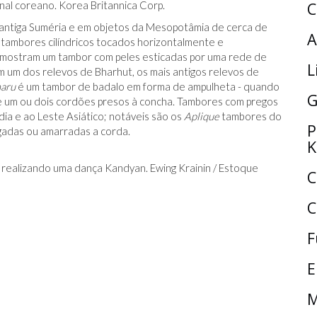
nal coreano. Korea Britannica Corp.
C
 antiga Suméria e em objetos da Mesopotâmia de cerca de
A
ambores cilíndricos tocados horizontalmente e
 mostram um tambor com peles esticadas por uma rede de
L
em um dos relevos de Bharhut, os mais antigos relevos de
aru
é um tambor de badalo em forma de ampulheta - quando
G
de um ou dois cordões presos à concha. Tambores com pregos
ia e ao Leste Asiático; notáveis ​​são os
Aplique
tambores do
P
gadas ou amarradas a corda.
K
 realizando uma dança Kandyan. Ewing Krainin / Estoque
C
C
F
E
M