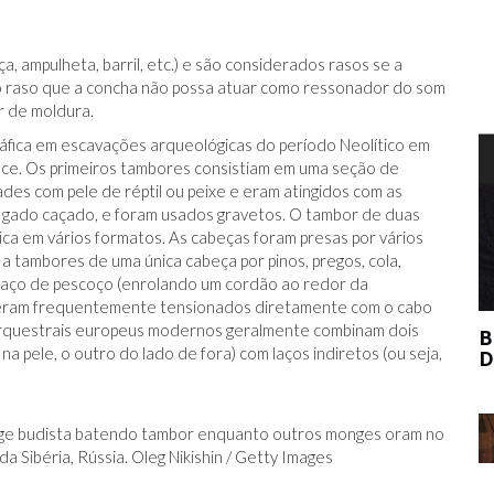
 ampulheta, barril, etc.) e são considerados rasos se a
ão raso que a concha não possa atuar como ressonador do som
r de moldura.
áfica em escavações arqueológicas do período Neolítico em
T
bce
. Os primeiros tambores consistiam em uma seção de
es com pele de réptil ou peixe e eram atingidos com as
u gado caçado, e foram usados ​​gravetos. O tambor de duas
ca em vários formatos. As cabeças foram presas por vários
a tambores de uma única cabeça por pinos, pregos, cola,
 laço de pescoço (enrolando um cordão ao redor da
eram frequentemente tensionados diretamente com o cabo
es orquestrais europeus modernos geralmente combinam dois
BERNIE MADOFF AJUDOU O MERCADO
 pele, o outro do lado de fora) com laços indiretos (ou seja,
DE ARTE?
ge budista batendo tambor enquanto outros monges oram no
 da Sibéria, Rússia. Oleg Nikishin / Getty Images