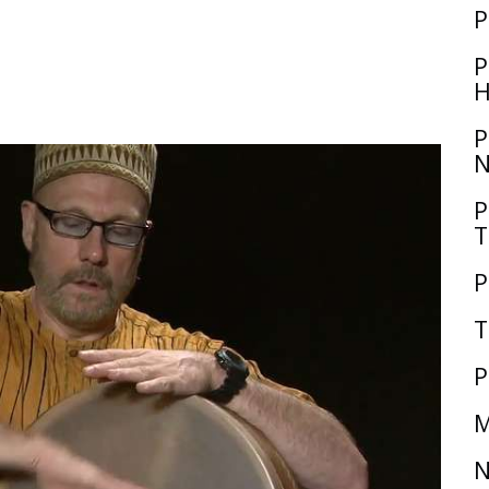
P
P
H
P
N
P
T
P
T
P
M
N