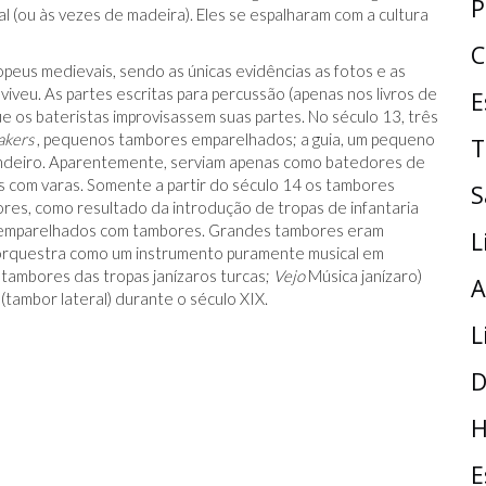
P
l (ou às vezes de madeira). Eles se espalharam com a cultura
C
eus medievais, sendo as únicas evidências as fotos e as
iveu. As partes escritas para percussão (apenas nos livros de
E
e os bateristas improvisassem suas partes. No século 13, três
akers
, pequenos tambores emparelhados; a guia, um pequeno
T
pandeiro. Aparentemente, serviam apenas como batedores de
 com varas. Somente a partir do século 14 os tambores
S
ores, como resultado da introdução de tropas de infantaria
am emparelhados com tambores. Grandes tambores eram
L
a orquestra como um instrumento puramente musical em
tambores das tropas janízaros turcas;
Vejo
Música janízaro)
A
 (tambor lateral) durante o século XIX.
L
D
H
E