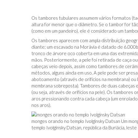
Os tambores tubulares assumem vários formatos (taça,
altura for menor que o diâmetro. Se o tambor for t
(como em um pandeiro), ele é considerado um tambo
Os tambores aparecem com ampla distribuição geogr
IDO NO FACEBOOK
O TRUQUE ANTICÂNCER DOS
diante; um escavado na Morávia é datado de 6.000
CATIVAS - PARA
ELEFANTES É DESCOBERTO
tronco de árvore oco coberta em uma das extremidad
mãos. Posteriormente, a pele foi retirada de caça o
cabeças veio depois, assim como tambores de cerâmi
métodos, alguns ainda em uso. A pele pode ser presa 
abotoamento (através de orifícios na membrana) ou
membrana sobreposta). Tambores de duas cabeças 
(ou seja, através de orifícios na pele). Os tambor
aros pressionando contra cada cabeça (um enrolado na
nos aros).
monges orando no templo Ivolginsky Datsan Um mon
templo Ivolginsky Datsan, república da Buriácia, leste