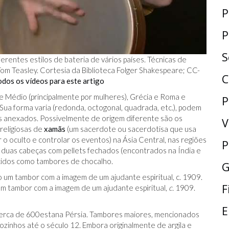
P
P
S
rentes estilos de bateria de vários países. Técnicas de
m Teasley. Cortesia da Biblioteca Folger Shakespeare; CC-
C
odos os vídeos para este artigo
 Médio (principalmente por mulheres), Grécia e Roma e
P
 Sua forma varia (redonda, octogonal, quadrada, etc.), podem
os anexados. Possivelmente de origem diferente são os
V
religiosas de
xamãs
(um sacerdote ou sacerdotisa que usa
 o oculto e controlar os eventos) na Ásia Central, nas regiões
P
duas cabeças com pellets fechados (encontrados na Índia e
cidos como tambores de chocalho.
G
F
m tambor com a imagem de um ajudante espiritual,
c.
1909.
E
cerca de 600
esta
na Pérsia. Tambores maiores, mencionados
ozinhos até o século 12. Embora originalmente de argila e