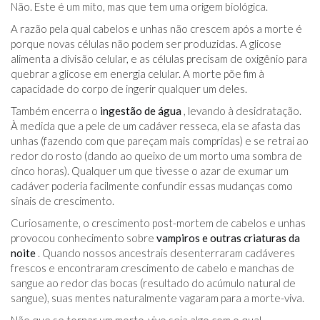
Não. Este é um mito, mas que tem uma origem biológica.
A razão pela qual cabelos e unhas não crescem após a morte é
porque novas células não podem ser produzidas. A glicose
alimenta a divisão celular, e as células precisam de oxigênio para
quebrar a glicose em energia celular. A morte põe fim à
capacidade do corpo de ingerir qualquer um deles.
Também encerra o
ingestão de água
, levando à desidratação.
À medida que a pele de um cadáver resseca, ela se afasta das
unhas (fazendo com que pareçam mais compridas) e se retrai ao
redor do rosto (dando ao queixo de um morto uma sombra de
cinco horas). Qualquer um que tivesse o azar de exumar um
cadáver poderia facilmente confundir essas mudanças como
sinais de crescimento.
Curiosamente, o crescimento post-mortem de cabelos e unhas
provocou conhecimento sobre
vampiros e outras criaturas da
noite
. Quando nossos ancestrais desenterraram cadáveres
frescos e encontraram crescimento de cabelo e manchas de
sangue ao redor das bocas (resultado do acúmulo natural de
sangue), suas mentes naturalmente vagaram para a morte-viva.
Não que se tornar um morto-vivo seja algo com o qual