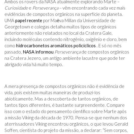
Ambos os rovers da NASA atualmente explorando Marte –
Curiosidade
e
Perseverança
– vêm encontrando cada vez mais
evidências de compostos orgânicos na superfície do planeta.
UMA
papel recente
por Maёva Millan da Universidade de
Georgetown e colegas detalha muitos tipos de orgânicos
anteriormente não relatados no local da Cratera Gale,
incluindo moléculas contendo nitrogênio, oxigênio e cloro, bem
como
hidrocarbonetos aromáticos policíclicos
. E só no mês
passado,
NASA informou
Perseverança
de compostos orgânicos
na Cratera Jezero, um antigo ambiente lacustre que pode ter
abrigado vida há muito tempo.
A mera presença de compostos orgânicos não é evidência de
vida, pois existem muitas maneiras de produzi-los
abioticamente. Mas a descoberta de tantos orgânicos, de
tantos tipos diferentes, é bastante surpreendente. Compare
isso com o estado do pensamento científico sobre Marte após
a missão Viking da década de 1970. Pensa-se que nenhum dos
aterrissadores Viking encontrou orgânicos, o que levou Gerald
Soffen, cientista do projeto da missão, a declarar: “Sem corpos,