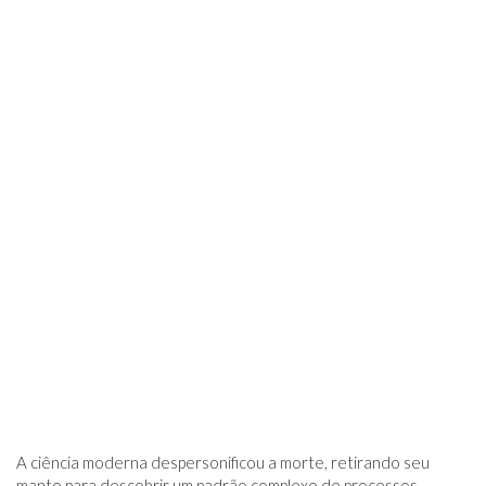
A ciência moderna despersonificou a morte, retirando seu
manto para descobrir um padrão complexo de processos