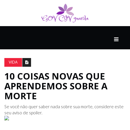
PRINCIPAL
PODCASTS
DO
VIDA
THINK
AGAIN
10 COISAS NOVAS QUE
APRENDEMOS SOBRE A
COMPANHEIRO
MORTE
Se você não quer saber nada sobre sua morte, considere este
COMEÇA
seu aviso de spoiler.
COM
UM
ESTRONDO