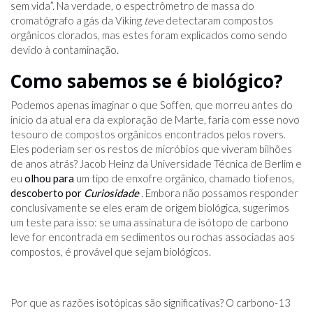
sem vida”. Na verdade, o espectrômetro de massa do
cromatógrafo a gás da Viking
teve
detectaram compostos
orgânicos clorados, mas estes foram explicados como sendo
devido à contaminação.
Como sabemos se é biológico?
Podemos apenas imaginar o que Soffen, que morreu antes do
início da atual era da exploração de Marte, faria com esse novo
tesouro de compostos orgânicos encontrados pelos rovers.
Eles poderiam ser os restos de micróbios que viveram bilhões
de anos atrás? Jacob Heinz da Universidade Técnica de Berlim e
eu
olhou para
um tipo de enxofre orgânico, chamado tiofenos,
descoberto por
Curiosidade
. Embora não possamos responder
conclusivamente se eles eram de origem biológica, sugerimos
um teste para isso: se uma assinatura de isótopo de carbono
leve for encontrada em sedimentos ou rochas associadas aos
compostos, é provável que sejam biológicos.
Por que as razões isotópicas são significativas? O carbono-13