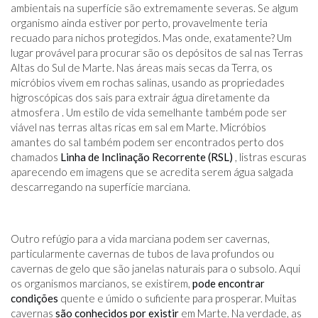
ambientais na superfície são extremamente severas. Se algum
organismo ainda estiver por perto, provavelmente teria
recuado para nichos protegidos. Mas onde, exatamente? Um
lugar provável para procurar são os depósitos de sal nas Terras
Altas do Sul de Marte. Nas áreas mais secas da Terra, os
micróbios vivem em rochas salinas, usando as propriedades
higroscópicas dos sais para extrair água diretamente da
atmosfera . Um estilo de vida semelhante também pode ser
viável nas terras altas ricas em sal em Marte. Micróbios
amantes do sal também podem ser encontrados perto dos
chamados
Linha de Inclinação Recorrente (RSL)
, listras escuras
aparecendo em imagens que se acredita serem água salgada
descarregando na superfície marciana.
Outro refúgio para a vida marciana podem ser cavernas,
particularmente cavernas de tubos de lava profundos ou
cavernas de gelo que são janelas naturais para o subsolo. Aqui
os organismos marcianos, se existirem,
pode encontrar
condições
quente e úmido o suficiente para prosperar. Muitas
cavernas
são conhecidos por existir
em Marte. Na verdade, as