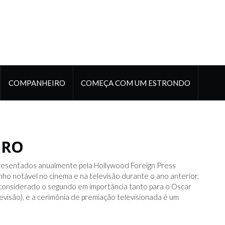
COMPANHEIRO
COMEÇA COM UM ESTRONDO
URO
resentados anualmente pela Hollywood Foreign Press
o notável no cinema e na televisão durante o ano anterior.
 considerado o segundo em importância tanto para o Oscar
levisão), e a cerimônia de premiação televisionada é um