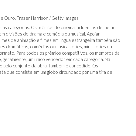
e Ouro. Frazer Harrison / Getty Images
ias categorias. Os prêmios de cinema incluem os de melhor
 em divisões de drama e comédia ou musical. Apoiar
filmes de animação e filmes em língua estrangeira também são
es dramáticas, comédias oumusicalséries, minisséries ou
ormato. Para todos os prêmios competitivos, os membros da
e, geralmente, um único vencedor em cada categoria. Na
mio pelo conjunto da obra, também é concedido. Os
a que consiste em um globo circundado por uma tira de