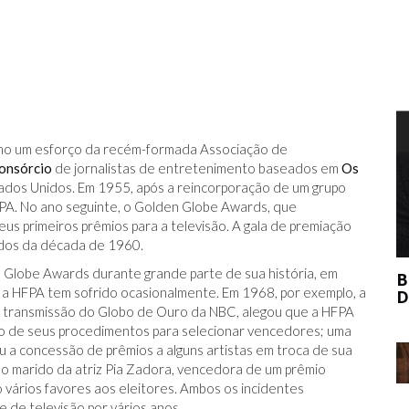
T
omo um esforço da recém-formada Associação de
onsórcio
de jornalistas de entretenimento baseados em
Os
tados Unidos. Em 1955, após a reincorporação de um grupo
PA. No ano seguinte, o Golden Globe Awards, que
us primeiros prêmios para a televisão. A gala de premiação
dos da década de 1960.
 Globe Awards durante grande parte de sua história, em
BERNIE MADOFF AJUDOU O MERCADO
a HFPA tem sofrido ocasionalmente. Em 1968, por exemplo, a
DE ARTE?
 transmissão do Globo de Ouro da NBC, alegou que a HFPA
to de seus procedimentos para selecionar vencedores; uma
ou a concessão de prêmios a alguns artistas em troca de sua
e o marido da atriz Pia Zadora, vencedora de um prêmio
vários favores aos eleitores. Ambos os incidentes
 de televisão por vários anos.