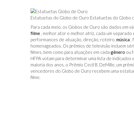
Estatuetas do Globo de Ouro Estatuetas do Globo d
Para cada meio, os Globos de Ouro são dados em vár
filme
, melhor ator e melhor atriz, cada um separado
performances de atuação, direção, roteiro,
música
, 
homenageados. Os prêmios de televisão incluem séri
filmes, bem como para atuações em cada
gênero
ou f
HFPA votam para determinar uma lista de indicados 
maioria dos anos, o Prêmio Cecil B. DeMille, um prê
vencedores do Globo de Ouro recebem uma estatuet
filme.