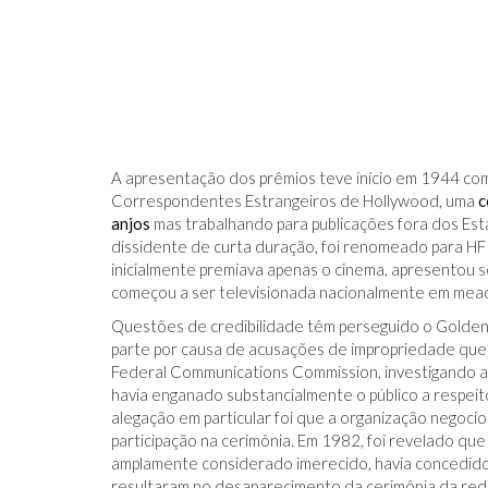
IDO NO FACEBOOK
O TRUQUE ANTICÂNCER DOS
A apresentação dos prêmios teve início em 1944 c
CATIVAS - PARA
ELEFANTES É DESCOBERTO
Correspondentes Estrangeiros de Hollywood, uma
c
anjos
mas trabalhando para publicações fora dos Es
dissidente de curta duração, foi renomeado para HF
inicialmente premiava apenas o cinema, apresentou se
começou a ser televisionada nacionalmente em mea
Questões de credibilidade têm perseguido o Golden
parte por causa de acusações de impropriedade que 
Federal Communications Commission, investigando a
havia enganado substancialmente o público a respei
alegação em particular foi que a organização negoci
participação na cerimônia. Em 1982, foi revelado qu
amplamente considerado imerecido, havia concedido 
resultaram no desaparecimento da cerimônia da rede