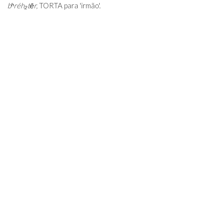
bʰréh₂tēr,
TORTA para 'irmão'.