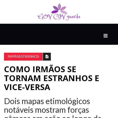
PRINCIPAL
PODCASTS
DO
MAPAS ESTRANHOS
THINK
AGAIN
COMO IRMÃOS SE
TORNAM ESTRANHOS E
COMPANHEIRO
VICE-VERSA
Dois mapas etimológicos
COMEÇA
COM
notáveis ​​mostram forças
UM
ESTRONDO