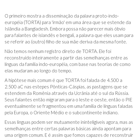
O primeiro mostra a disseminação da palavra proto-indo-
européia (TORTA) para 'irmão' em uma área que se estende da
Islândia a Bangladesh. Embora possa não parecer mais óbvio
para falantes de islandês e bengali, a palavra que eles usam para
se referir ao (outro) filho de sua mãe deriva da mesma fonte.
Não temos nenhum registro direto de TORTA. Ele foi
reconstruído inteiramente a partir das semelhanças entre as
línguas da família indo-européia, com base nas teorias de como
elas mudaram ao longo do tempo.
A hipótese mais comum é que TORTA foi falada de 4.500 a
2.500 aC nas estepes Pônticas-Cáspias, as pastagens que se
estendem da Romênia através da Ucrânia até o sul da Rússia.
Seus falantes então migraram para o leste e oeste, então o PIE
eventualmente se fragmentou em uma família de línguas faladas
pela Europa, o Oriente Médio e o subcontinente indiano.
Essas línguas podem ser mutuamente ininteligíveis agora, mas as
semelhanças entre certas palavras básicas ainda apontam para
uma origem comum. E é assim que fomos capazes de reconstruir