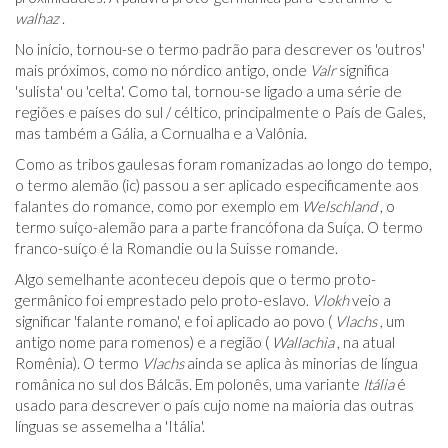
walhaz
.
No início, tornou-se o termo padrão para descrever os 'outros'
mais próximos, como no nórdico antigo, onde
Valr
significa
'sulista' ou 'celta'. Como tal, tornou-se ligado a uma série de
regiões e países do sul / céltico, principalmente o País de Gales,
mas também a Gália, a Cornualha e a Valônia.
Como as tribos gaulesas foram romanizadas ao longo do tempo,
o termo alemão (ic) passou a ser aplicado especificamente aos
falantes do romance, como por exemplo em
Welschland
, o
termo suíço-alemão para a parte francófona da Suíça. O termo
franco-suíço é la Romandie ou la Suisse romande.
Algo semelhante aconteceu depois que o termo proto-
germânico foi emprestado pelo proto-eslavo.
Vlokh
veio a
significar 'falante romano', e foi aplicado ao povo (
Vlachs
, um
antigo nome para romenos) e a região (
Wallachia
, na atual
Romênia). O termo
Vlachs
ainda se aplica às minorias de língua
românica no sul dos Bálcãs. Em polonês, uma variante
Itália
é
usado para descrever o país cujo nome na maioria das outras
línguas se assemelha a 'Itália'.