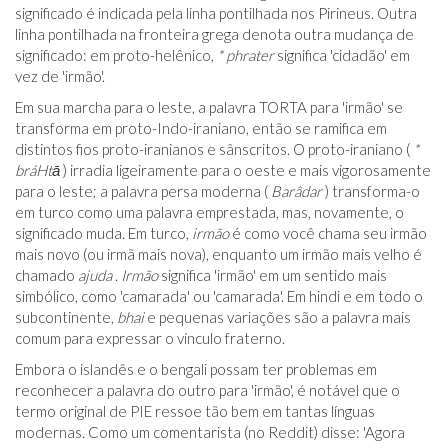
significado é indicada pela linha pontilhada nos Pirineus. Outra
linha pontilhada na fronteira grega denota outra mudança de
significado: em proto-helênico,
*
phrater
significa 'cidadão' em
vez de 'irmão'.
Em sua marcha para o leste, a palavra TORTA para 'irmão' se
transforma em proto-Indo-iraniano, então se ramifica em
distintos fios proto-iranianos e sânscritos. O proto-iraniano (
*
bráHtā
) irradia ligeiramente para o oeste e mais vigorosamente
para o leste; a palavra persa moderna (
Barâdar
) transforma-o
em turco como uma palavra emprestada, mas, novamente, o
significado muda. Em turco,
irmão
é como você chama seu irmão
mais novo (ou irmã mais nova), enquanto um irmão mais velho é
chamado
ajuda
.
Irmão
significa 'irmão' em um sentido mais
simbólico, como 'camarada' ou 'camarada'. Em hindi e em todo o
subcontinente,
bhai
e pequenas variações são a palavra mais
comum para expressar o vínculo fraterno.
Embora o islandês e o bengali possam ter problemas em
reconhecer a palavra do outro para 'irmão', é notável que o
termo original de PIE ressoe tão bem em tantas línguas
modernas. Como um comentarista (no Reddit) disse: 'Agora