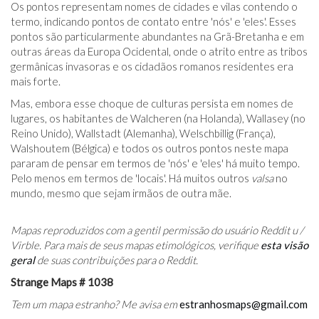
Os pontos representam nomes de cidades e vilas contendo o
termo, indicando pontos de contato entre 'nós' e 'eles'. Esses
pontos são particularmente abundantes na Grã-Bretanha e em
outras áreas da Europa Ocidental, onde o atrito entre as tribos
germânicas invasoras e os cidadãos romanos residentes era
mais forte.
Mas, embora esse choque de culturas persista em nomes de
lugares, os habitantes de Walcheren (na Holanda), Wallasey (no
Reino Unido), Wallstadt (Alemanha), Welschbillig (França),
Walshoutem (Bélgica) e todos os outros pontos neste mapa
pararam de pensar em termos de 'nós' e 'eles' há muito tempo.
Pelo menos em termos de 'locais'. Há muitos outros
valsa
no
mundo, mesmo que sejam irmãos de outra mãe.
Mapas reproduzidos com a gentil permissão do usuário Reddit
u /
Virble. Para mais de seus mapas etimológicos, verifique
esta visão
geral
de suas contribuições para o Reddit.
Strange Maps # 1038
Tem um mapa estranho? Me avisa em
estranhosmaps@gmail.com