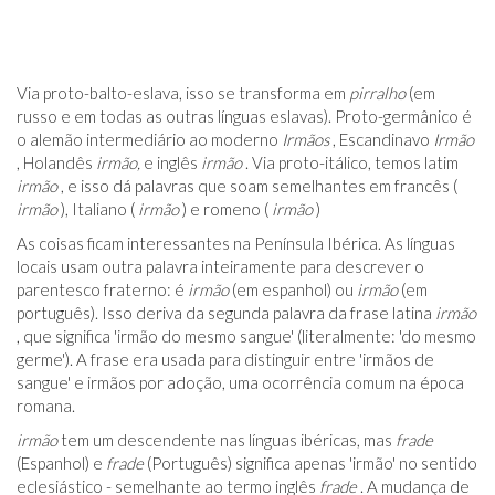
Via proto-balto-eslava, isso se transforma em
pirralho
(em
russo e em todas as outras línguas eslavas). Proto-germânico é
o alemão intermediário ao moderno
Irmãos
, Escandinavo
Irmão
, Holandês
irmão,
e inglês
irmão
. Via proto-itálico, temos latim
irmão
, e isso dá palavras que soam semelhantes em francês (
irmão
), Italiano (
irmão
) e romeno (
irmão
)
As coisas ficam interessantes na Península Ibérica. As línguas
locais usam outra palavra inteiramente para descrever o
parentesco fraterno: é
irmão
(em espanhol) ou
irmão
(em
português). Isso deriva da segunda palavra da frase latina
irmão
, que significa 'irmão do mesmo sangue' (literalmente: 'do mesmo
germe'). A frase era usada para distinguir entre 'irmãos de
sangue' e irmãos por adoção, uma ocorrência comum na época
romana.
irmão
tem um descendente nas línguas ibéricas, mas
frade
(Espanhol) e
frade
(Português) significa apenas 'irmão' no sentido
eclesiástico - semelhante ao termo inglês
frade
. A mudança de