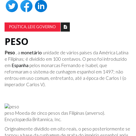
POLÍTICA, LEI E GOVERNO
PESO
Peso
, a
monetário
unidade de vários países da América Latina
e Filipinas; é dividido em 100 centavos. O peso foi introduzido
em
Espanha
pelos monarcas Fernando e Isabel, que
reformaram o sistema de cunhagem espanhol em 1497; não
entrou em uso comum, entretanto, até a época de Carlos I (o
imperador Carlos V).
peso Moeda de cinco pesos das Filipinas (anverso).
Encyclopædia Britannica, Inc.
Originalmente dividido em oito reais, o peso posteriormente se
tornou a base da cunhagem de prata do império espanhol após