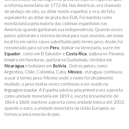
a reforma monetária de 1772-86. Nas Américas, era chamado
de pedaço de oito, ou dólar moído espanhol, e era, de fato,
equivalente ao dólar de prata dos EUA. Foi mantida como
moeda básica pela maioria das colônias espanholas nas
Américas quando ganharam sua independência. Quando esses
países adotaram o sistema decimal para suas moedas, um nome
local foi em vários casos substituído pelo termo peso. Assim, foi
renomeado para sol em
Peru
, bolívar na Venezuela, sucre em
Equador
, colón em El Salvador e
Costa Rica
, balboa no Panamá,
lempira em Honduras, quetzal na Guatemala, córdoba em
Nicarágua
e boliviano em
Bolívia
. Outros países, como
Argentina, Chile, Colômbia, Cuba,
México
, eUruguai, continuou
a usar o termo peso. Mesmo onde o nome foi oficialmente
mudado, o peso muitas vezes continuou a ser usado na
linguagem popular. A Espanha adotou pela primeira vez a peseta
como unidade monetária em 1859 e, exceto brevemente de
1864 a 1868, manteve a peseta como unidade básica até 2002,
quando o euro, a unidade monetária da União Europeia, se
tornou a única moeda do país.