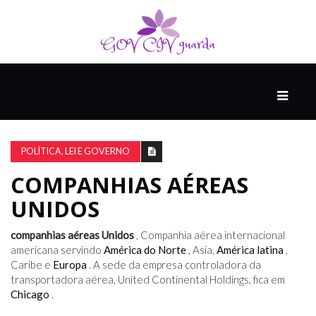
PRINCIPAL
PODCASTS
DO
POLÍTICA, LEI E GOVERNO
THINK
AGAIN
COMPANHIAS AÉREAS
UNIDOS
COMPANHEIRO
companhias aéreas Unidos
, Companhia aérea internacional
americana servindo
América do Norte
, Asia,
América latina
,
Caribe e
Europa
. A sede da empresa controladora da
COMEÇA
transportadora aérea, United Continental Holdings, fica em
COM
Chicago
.
UM
ESTRONDO