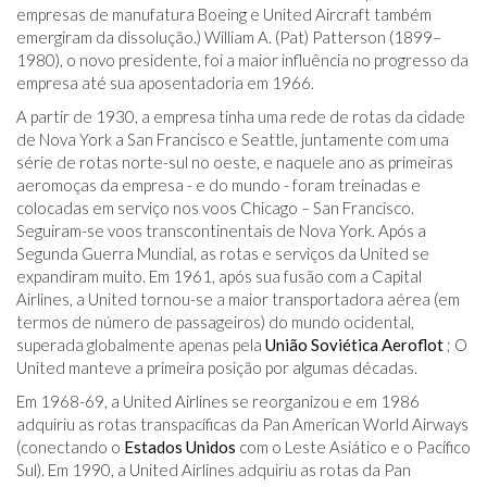
empresas de manufatura Boeing e United Aircraft também
emergiram da dissolução.) William A. (Pat) Patterson (1899–
1980), o novo presidente, foi a maior influência no progresso da
empresa até sua aposentadoria em 1966.
A partir de 1930, a empresa tinha uma rede de rotas da cidade
de Nova York a San Francisco e Seattle, juntamente com uma
série de rotas norte-sul no oeste, e naquele ano as primeiras
aeromoças da empresa - e do mundo - foram treinadas e
colocadas em serviço nos voos Chicago – San Francisco.
Seguiram-se voos transcontinentais de Nova York. Após a
Segunda Guerra Mundial, as rotas e serviços da United se
expandiram muito. Em 1961, após sua fusão com a Capital
Airlines, a United tornou-se a maior transportadora aérea (em
termos de número de passageiros) do mundo ocidental,
superada globalmente apenas pela
União Soviética
Aeroflot
; O
United manteve a primeira posição por algumas décadas.
Em 1968-69, a United Airlines se reorganizou e em 1986
adquiriu as rotas transpacíficas da Pan American World Airways
(conectando o
Estados Unidos
com o Leste Asiático e o Pacífico
Sul). Em 1990, a United Airlines adquiriu as rotas da Pan