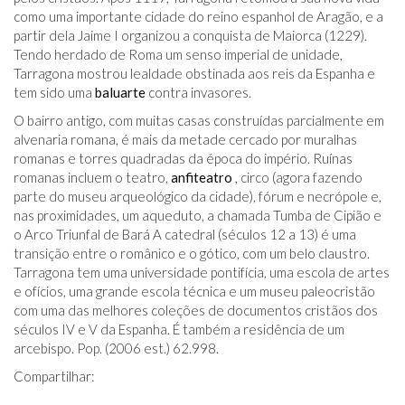
como uma importante cidade do reino espanhol de Aragão, e a
partir dela Jaime I organizou a conquista de Maiorca (1229).
Tendo herdado de Roma um senso imperial de unidade,
Tarragona mostrou lealdade obstinada aos reis da Espanha e
tem sido uma
baluarte
contra invasores.
O bairro antigo, com muitas casas construídas parcialmente em
alvenaria romana, é mais da metade cercado por muralhas
romanas e torres quadradas da época do império. Ruínas
romanas incluem o teatro,
anfiteatro
, circo (agora fazendo
parte do museu arqueológico da cidade), fórum e necrópole e,
nas proximidades, um aqueduto, a chamada Tumba de Cipião e
o Arco Triunfal de Bará A catedral (séculos 12 a 13) é uma
transição entre o românico e o gótico, com um belo claustro.
Tarragona tem uma universidade pontifícia, uma escola de artes
e ofícios, uma grande escola técnica e um museu paleocristão
com uma das melhores coleções de documentos cristãos dos
séculos IV e V da Espanha. É também a residência de um
arcebispo. Pop. (2006 est.) 62.998.
Compartilhar: