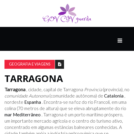
PRINCIPAL
PODCASTS
DO
GEOGRAFIA E VIAGENS
THINK
AGAIN
TARRAGONA
Tarragona
, cidade, capital de Tarragona
Província
(província), no
COMPANHEIRO
comunidade Autonoma
(comunidade autônoma) de
Catalonia
,
nordeste
Espanha
. Encontra-se na foz do rio Francolí, em uma
colina (70 metros de altura) que se eleva abruptamente do rio
mar Mediterrâneo
. Tarragona é um porto marítimo próspero,
COMEÇA
um importante mercado agrícola e o centro do turismo ativo,
COM
concentrado em algumas estâncias balneares conhecidas. A
UM
cidade também apóia a indústria petroquímica que se
ESTRONDO