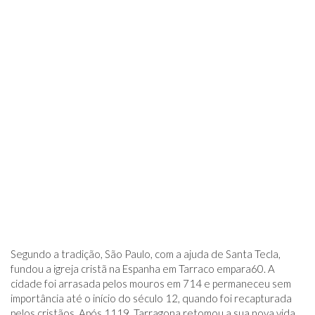
Segundo a tradição, São Paulo, com a ajuda de Santa Tecla,
fundou a igreja cristã na Espanha em Tarraco em
para
60. A
cidade foi arrasada pelos mouros em 714 e permaneceu sem
importância até o início do século 12, quando foi recapturada
pelos cristãos. Após 1119, Tarragona retomou a sua nova vida