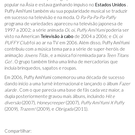
popular na Ásia e estava ganhando impulso no
Estados Unidos
.
Puffy AmiYumi também viu sua popularidade musical se traduzir
em sucesso na televisão e na moda. O
Pa-Pa-Pa-Pa-Paffy
programa de variedades apareceu na televisão japonesa de
1997 a 2002; a série animada
Oi, oi, Puffy AmiYumi
poderia ser
visto na American
Televisão à cabo
de 2004 a 2006; e
Oi, oi
PUFFY Club
foi ao ar na TV em 2006. Além disso, Puffy AmiYumi
contribuiu com a música tema para a série de super-heróis de
animação
Jovens Titãs
, e a música foi remixada para
Teen Titans
Go!
. O grupo também tinha uma linha de mercadorias que
incluía brinquedos, sapatos e roupas.
Em 2006, Puffy AmiYumi comemorou uma década de sucesso
dando início a uma turnê internacional e lançando o álbum
Fazer
alarde
. Com o que parecia uma base de fãs cada vez maior, a
dupla posteriormente gravou mais álbuns, incluindo
Hit e
diversão
(2007),
Honeycreeper
(2007),
Puffy AmiYumi X Puffy
(2009),
Trazem!
(2009), e
Obrigada
(2011).
Compartilhar: