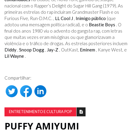
nacional com o Rapper’s Delight do Sugar Hill Gang (1979). As
primeiras estrelas do rap incluíram Grandmaster Flash e os
Furious Five, Run-D.M.C. ,
LL Cool J
,
Inimigo público
(que
adotou uma mensagem política radical), e o
Beastie Boys
. O
final dos anos 1980 viu o advento do gangsta rap, com letras
que muitas vezes eram misóginas ou que glamorizavam a
violência e o tráfico de drogas. As estrelas posteriores incluem
Diddy
,
Snoop Dogg
,
Jay-Z
, OutKast,
Eminem
, Kanye West, e
Lil Wayne
.
Compartilhar:
ENTRETENIMENTO E CULTURA POP
PUFFY AMIYUMI