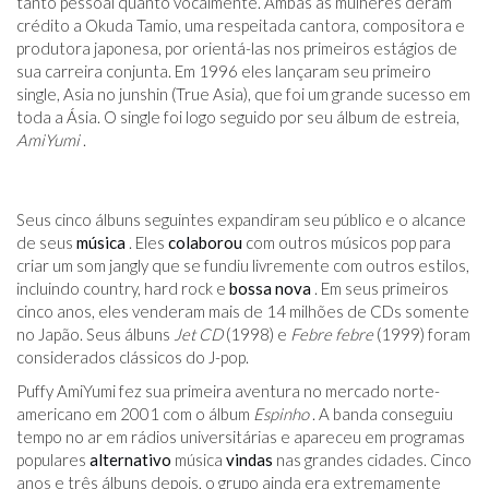
tanto pessoal quanto vocalmente. Ambas as mulheres deram
crédito a Okuda Tamio, uma respeitada cantora, compositora e
produtora japonesa, por orientá-las nos primeiros estágios de
sua carreira conjunta. Em 1996 eles lançaram seu primeiro
single, Asia no junshin (True Asia), que foi um grande sucesso em
toda a Ásia. O single foi logo seguido por seu álbum de estreia,
AmiYumi
.
Seus cinco álbuns seguintes expandiram seu público e o alcance
de seus
música
. Eles
colaborou
com outros músicos pop para
criar um som jangly que se fundiu livremente com outros estilos,
incluindo country, hard rock e
bossa nova
. Em seus primeiros
cinco anos, eles venderam mais de 14 milhões de CDs somente
no Japão. Seus álbuns
Jet CD
(1998) e
Febre febre
(1999) foram
considerados clássicos do J-pop.
Puffy AmiYumi fez sua primeira aventura no mercado norte-
americano em 2001 com o álbum
Espinho
. A banda conseguiu
tempo no ar em rádios universitárias e apareceu em programas
populares
alternativo
música
vindas
nas grandes cidades. Cinco
anos e três álbuns depois, o grupo ainda era extremamente