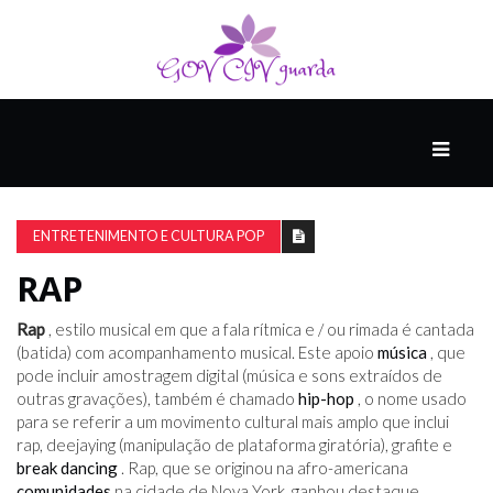
PRINCIPAL
PODCASTS
DO
ENTRETENIMENTO E CULTURA POP
THINK
AGAIN
RAP
Rap
, estilo musical em que a fala rítmica e / ou rimada é cantada
COMPANHEIRO
(batida) com acompanhamento musical. Este apoio
música
, que
pode incluir amostragem digital (música e sons extraídos de
outras gravações), também é chamado
hip-hop
, o nome usado
para se referir a um movimento cultural mais amplo que inclui
COMEÇA
rap, deejaying (manipulação de plataforma giratória), grafite e
COM
break dancing
. Rap, que se originou na afro-americana
UM
comunidades
ESTRONDO
na cidade de Nova York, ganhou destaque