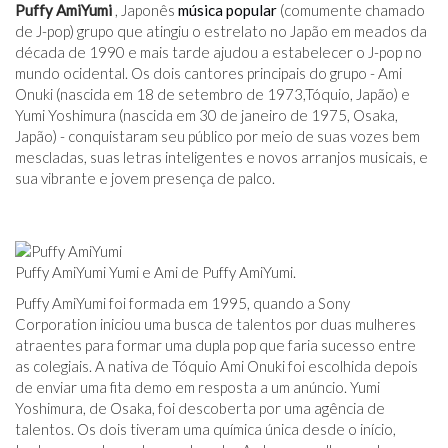
Puffy AmiYumi
, Japonês
música popular
(comumente chamado
de J-pop) grupo que atingiu o estrelato no Japão em meados da
década de 1990 e mais tarde ajudou a estabelecer o J-pop no
mundo ocidental. Os dois cantores principais do grupo - Ami
Onuki (nascida em 18 de setembro de 1973,Tóquio, Japão) e
Yumi Yoshimura (nascida em 30 de janeiro de 1975, Osaka,
Japão) - conquistaram seu público por meio de suas vozes bem
mescladas, suas letras inteligentes e novos arranjos musicais, e
sua vibrante e jovem presença de palco.
Puffy AmiYumi Yumi e Ami de Puffy AmiYumi.
Puffy AmiYumi foi formada em 1995, quando a Sony
Corporation iniciou uma busca de talentos por duas mulheres
atraentes para formar uma dupla pop que faria sucesso entre
as colegiais. A nativa de Tóquio Ami Onuki foi escolhida depois
de enviar uma fita demo em resposta a um anúncio. Yumi
Yoshimura, de Osaka, foi descoberta por uma agência de
talentos. Os dois tiveram uma química única desde o início,