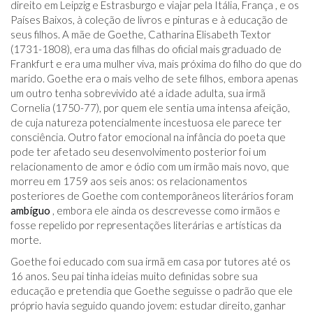
direito em Leipzig e Estrasburgo e viajar pela Itália, França , e os
Países Baixos, à coleção de livros e pinturas e à educação de
seus filhos. A mãe de Goethe, Catharina Elisabeth Textor
(1731-1808), era uma das filhas do oficial mais graduado de
Frankfurt e era uma mulher viva, mais próxima do filho do que do
marido. Goethe era o mais velho de sete filhos, embora apenas
um outro tenha sobrevivido até a idade adulta, sua irmã
Cornelia (1750-77), por quem ele sentia uma intensa afeição,
de cuja natureza potencialmente incestuosa ele parece ter
consciência. Outro fator emocional na infância do poeta que
pode ter afetado seu desenvolvimento posterior foi um
relacionamento de amor e ódio com um irmão mais novo, que
morreu em 1759 aos seis anos: os relacionamentos
posteriores de Goethe com contemporâneos literários foram
ambíguo
, embora ele ainda os descrevesse como irmãos e
fosse repelido por representações literárias e artísticas da
morte.
Goethe foi educado com sua irmã em casa por tutores até os
16 anos. Seu pai tinha ideias muito definidas sobre sua
educação e pretendia que Goethe seguisse o padrão que ele
próprio havia seguido quando jovem: estudar direito, ganhar