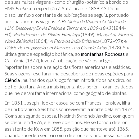
de suas muitas viagens - como cirurgião -botânico a bordo do
HMS
Erebus
na expedição à Antártica de 1839-43. Depois
disso, um fluxo constante de publicações se seguiu, pontuado
por suas próprias viagens:
A Botânica da Viagem Antártica de
H.M. Discovery Envia Erebus e Terror em 1839-1843
(1844–
60);
Rododendros de Sikkim-Himalaya
(1849);
Manual da Flora da
Nova Zelândia
(1864);
A Flora da Índia Britânica
(1872–97); e
Diário de um passeio em Marrocos e o Grande Atlas
(1878). Sua
última grande expedição botânica, ao
montanhas Rochosas
e
Califórnia (1877), levou à publicação de vários artigos
importantes sobre a relação das floras americanas e asiáticas.
Suas viagens resultaram na descoberta de novas espécies para
Ciência
, muitos dos quais logo foram introduzidos nos círculos
de horticultura. Ainda mais importantes, porém, foram os dados,
que lhe deram fama internacional como geógrafo de plantas.
Em 1851, Joseph Hooker casou-se com Frances Henslow, filha
de um botânico. Seis filhos sobreviveram à morte dela em 1874.
Com sua segunda esposa, Hyacinth Symonds Jardine, com quem
se casou em 1876, ele teve dois filhos. Ele se tornou diretor
assistente de Kew em 1855, posição que manteve até 1865,
quando sucedeu seu pai como diretor, servindo nessa posição