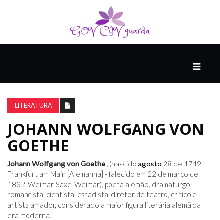
PRINCIPAL
PODCASTS
DO
LITERATURA
THINK
AGAIN
JOHANN WOLFGANG VON
GOETHE
COMPANHEIRO
Johann Wolfgang von Goethe
, (nascido
agosto
28 de 1749,
Frankfurt am Main [Alemanha] - falecido em 22 de março de
1832, Weimar, Saxe-Weimar), poeta alemão, dramaturgo,
COMEÇA
romancista, cientista, estadista, diretor de teatro, crítico e
COM
artista amador, considerado a maior figura literária alemã da
UM
era moderna.
ESTRONDO