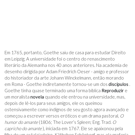
Em 1765, portanto, Goethe saiu de casa para estudar Direito
em Leipzig. A universidade foi o centro do renascimento
literário da Alemanha nos 40 anos anteriores. Na academia de
desenho dirigida por Adam Friedrich Oeser - amigo e professor
do historiador da arte Johann Winckelmann, então morando
em Roma - Goethe indiretamente tornou-se um dos
discípulos
.
Goethe tinha quase terminado uma forma bíblica
Reproduzir
e
um moralista
novela
quando ele entrou na universidade, mas,
depois de lê-los para seus amigos, ele os queimou
ostensivamente como indignos de seu gosto agora avançado e
começou a escrever versos eróticos e um drama pastoral,
O
humor do amante
(1806; The Lover’s Spleen; Eng. Trad.
O
capricho do amante
), iniciada em 1767. Ele se apaixonou pela
filha de um estalajadeiro, Käthchen Schönkopf, mas ela preferia