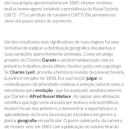
até sua própria aposentadoria em 1885. Hooker recebeu
muitas homenagens, incluindo a presidência da Royal Society
(1872 –77) e um título de cavaleiro (1877). Ele permaneceu
ativo até pouco antes de sua morte.
Um dos resultados mais significativos de suas viagens foi uma
tentativa de explicar a distribuição geográfica das plantas e
suas variações aparentemente anômalas. Como um amigo
próximo de Charles
Darwin
e um bem familiarizado com os
primeiros trabalhos deste último, Hooker, junto com o geólogo
Sir
Charles Lyell
, presidiu a histórica reunião da Linnean Society
(Londres) em julho de 1858. Era sua função
julgar
as
reivindicações de prioridade relativas à seleção natural como o
mecanismo para
evolução
, que foi avançado simultaneamente
por Darwin e
Alfred Russel Wallace
. Ao apoiar uma afirmação
científica que logo seria atacada por motivos extracientíficos,
Hooker foi um dos primeiros a demonstrar a importância e a
aplicabilidade da teoria da evolução à botânica em geral e à
planta.
geografia
em particular. O ponto culminante da carreira
de Hooker veio em 1883 com a publicação do volume final do