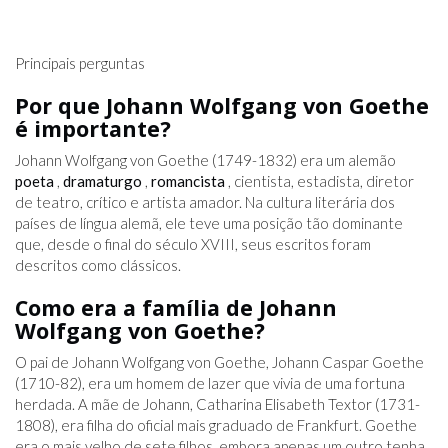
Principais perguntas
Por que Johann Wolfgang von Goethe
é importante?
Johann Wolfgang von Goethe (1749-1832) era um alemão
poeta
,
dramaturgo
,
romancista
, cientista, estadista, diretor
de teatro, crítico e artista amador. Na cultura literária dos
países de língua alemã, ele teve uma posição tão dominante
que, desde o final do século XVIII, seus escritos foram
descritos como clássicos.
Como era a família de Johann
Wolfgang von Goethe?
O pai de Johann Wolfgang von Goethe, Johann Caspar Goethe
(1710-82), era um homem de lazer que vivia de uma fortuna
herdada. A mãe de Johann, Catharina Elisabeth Textor (1731-
1808), era filha do oficial mais graduado de Frankfurt. Goethe
era o mais velho de sete filhos, embora apenas um outro tenha