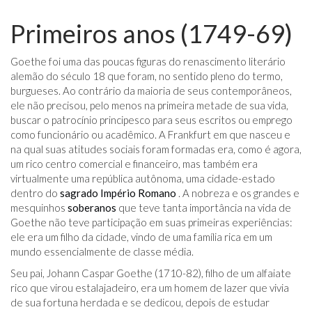
Primeiros anos (1749-69)
Goethe foi uma das poucas figuras do renascimento literário
alemão do século 18 que foram, no sentido pleno do termo,
burgueses. Ao contrário da maioria de seus contemporâneos,
ele não precisou, pelo menos na primeira metade de sua vida,
buscar o patrocínio principesco para seus escritos ou emprego
como funcionário ou acadêmico. A Frankfurt em que nasceu e
na qual suas atitudes sociais foram formadas era, como é agora,
um rico centro comercial e financeiro, mas também era
virtualmente uma república autônoma, uma cidade-estado
dentro do
sagrado Império Romano
. A nobreza e os grandes e
mesquinhos
soberanos
que teve tanta importância na vida de
Goethe não teve participação em suas primeiras experiências:
ele era um filho da cidade, vindo de uma família rica em um
mundo essencialmente de classe média.
Seu pai, Johann Caspar Goethe (1710-82), filho de um alfaiate
rico que virou estalajadeiro, era um homem de lazer que vivia
de sua fortuna herdada e se dedicou, depois de estudar