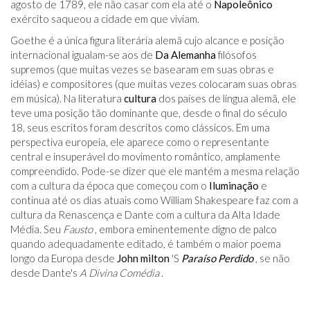
agosto de 1789, ele não casar com ela até o
Napoleônico
exército saqueou a cidade em que viviam.
Goethe é a única figura literária alemã cujo alcance e posição
internacional igualam-se aos de
Da Alemanha
filósofos
supremos (que muitas vezes se basearam em suas obras e
idéias) e compositores (que muitas vezes colocaram suas obras
em música). Na literatura
cultura
dos países de língua alemã, ele
teve uma posição tão dominante que, desde o final do século
18, seus escritos foram descritos como clássicos. Em uma
perspectiva europeia, ele aparece como o representante
central e insuperável do movimento romântico, amplamente
compreendido. Pode-se dizer que ele mantém a mesma relação
com a cultura da época que começou com o
Iluminação
e
continua até os dias atuais como William Shakespeare faz com a
cultura da Renascença e Dante com a cultura da Alta Idade
Média. Seu
Fausto
, embora eminentemente digno de palco
quando adequadamente editado, é também o maior poema
longo da Europa desde
John milton
'S
Paraíso Perdido
, se não
desde Dante's
A Divina Comédia
.