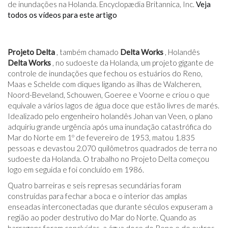
de inundações na Holanda. Encyclopædia Britannica, Inc.
Veja
todos os vídeos para este artigo
Projeto Delta
, também chamado
Delta Works
, Holandês
Delta Works
, no sudoeste da Holanda, um projeto gigante de
controle de inundações que fechou os estuários do Reno,
Maas e Schelde com diques ligando as ilhas de Walcheren,
Noord-Beveland, Schouwen, Goeree e Voorne e criou o que
equivale a vários lagos de água doce que estão livres de marés.
Idealizado pelo engenheiro holandês Johan van Veen, o plano
adquiriu grande urgência após uma inundação catastrófica do
Mar do Norte em 1º de fevereiro de 1953, matou 1.835
pessoas e devastou 2.070 quilômetros quadrados de terra no
sudoeste da Holanda. O trabalho no Projeto Delta começou
logo em seguida e foi concluído em 1986.
Quatro barreiras e seis represas secundárias foram
construídas para fechar a boca e o interior das amplas
enseadas interconectadas que durante séculos expuseram a
região ao poder destrutivo do Mar do Norte. Quando as