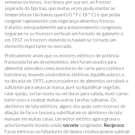
semanas ou meses. Isso levou, por sua vez, ao freezer
separado do tipo baú, que muitas vezes podia manter as
temperaturas tão baixas quanto 0 ° F (-18 ° C) e que podia
congelar rapidamente com segurança alimentos frescos
tratados adequadamente para armazenamento congelado.
Seguiram-se os freezers verticais em formato de gabinete e,
em 1937, os freezers domésticos haviam se tornado um
elemento importante no mercado.
Praticamente assim que os motores elétricos de potência
fracionada foram desenvolvidos, eles foram usados ​​para
alimentar utensílios como moedores de carne para cozinha e
batedeiras, levando a batedeiras elétricas, liquidificadores e,
na década de 1970, a processadores de alimentos versáteis o
suficiente para amassar massa, purê ou liquidificar vegetais,
ralar queijo, cortar nozes ou verduras para salada, moer carne,
bater ovos e realizar muitas outras tarefas culinárias. Os
abridores de lata elétricos, alguns dos quais com recursos de
afiação de faca e tesoura, substituíram os abridores de lata
manuais em muitas casas. Um motor elétrico agora girava o
anteriormente movido a mão
sorvete
congelador.
Recíproco
Facas elétricas ou fatiadores de lâmina rotativa podem subtrair