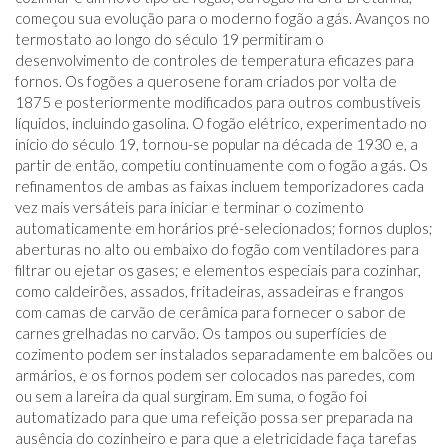
começou sua evolução para o moderno fogão a gás. Avanços no
termostato ao longo do século 19 permitiram o
desenvolvimento de controles de temperatura eficazes para
fornos. Os fogões a querosene foram criados por volta de
1875 e posteriormente modificados para outros combustíveis
líquidos, incluindo gasolina. O fogão elétrico, experimentado no
início do século 19, tornou-se popular na década de 1930 e, a
partir de então, competiu continuamente com o fogão a gás. Os
refinamentos de ambas as faixas incluem temporizadores cada
vez mais versáteis para iniciar e terminar o cozimento
automaticamente em horários pré-selecionados; fornos duplos;
aberturas no alto ou embaixo do fogão com ventiladores para
filtrar ou ejetar os gases; e elementos especiais para cozinhar,
como caldeirões, assados, fritadeiras, assadeiras e frangos
com camas de carvão de cerâmica para fornecer o sabor de
carnes grelhadas no carvão. Os tampos ou superfícies de
cozimento podem ser instalados separadamente em balcões ou
armários, e os fornos podem ser colocados nas paredes, com
ou sem a lareira da qual surgiram. Em suma, o fogão foi
automatizado para que uma refeição possa ser preparada na
ausência do cozinheiro e para que a eletricidade faça tarefas