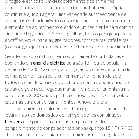
O fogão elétrico foi um desdobramento dos primeiros
experimentos de cozimento elétrico que tinha vida própria
contínua e ajudou a gerar uma variedade surpreendente de
pequenos eletrodomésticos especializados - cada um com um
elemento de aquecimento elétrico e um recipiente para comida
- incluindo frigideiras elétricas, grelhas , ferros para panquecas
e waffles, woks, panelas, grelhadores, torradeiras, cafeteiras
(coador, gotejamento e expresso) e bandejas de aquecimento.
Geladeiras automáticas, termostaticamente controladas e
operando em
energia elétrica
ou a gás, tornou-se popular na
década de 1930. Com isso, a obrigação do chefe de família de
permanecer em casa para cumprimentar o homem do gelo
todos os dias desapareceu, acabando com a dependência de
caixas de gelo recarregadas manualmente que remontavam a
pelo menos 3.000 anos à prática chinesa de armazenar gelo em
cavernas para conservar alimentos. A nova era e o
desenvolvimento de alimentos ultracongelados rapidamente
levaram ao uso doméstico de refrigeradores combinados
freezers
que poderia manter as temperaturas do
compartimento do congelador tão baixas quanto 15 ° F (-9 ° C)
- frio o suficiente para manter os alimentos ultracongelados por