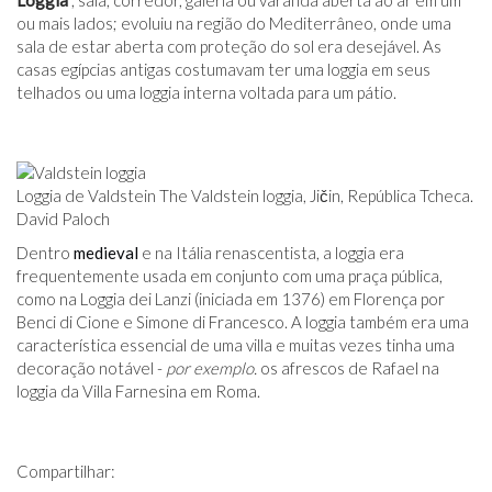
Loggia
, sala, corredor, galeria ou varanda aberta ao ar em um
ou mais lados; evoluiu na região do Mediterrâneo, onde uma
sala de estar aberta com proteção do sol era desejável. As
casas egípcias antigas costumavam ter uma loggia em seus
telhados ou uma loggia interna voltada para um pátio.
Loggia de Valdstein The Valdstein loggia, Jičin, República Tcheca.
David Paloch
Dentro
medieval
e na Itália renascentista, a loggia era
frequentemente usada em conjunto com uma praça pública,
como na Loggia dei Lanzi (iniciada em 1376) em Florença por
Benci di Cione e Simone di Francesco. A loggia também era uma
característica essencial de uma villa e muitas vezes tinha uma
decoração notável -
por exemplo.
os afrescos de Rafael na
loggia da Villa Farnesina em Roma.
Compartilhar: