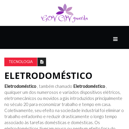
PRINCIPAL
PODCASTS
DO
TECNOLOGIA
THINK
AGAIN
ELETRODOMÉSTICO
Eletrodoméstico
, também chamado
Eletrodoméstico
,
COMPANHEIRO
qualquer um dos numerosos e variados dispositivos elétricos,
eletromecânicos ou movidos a gás introduzidos principalmente
no século 20 para economizar trabalho e tempo em casa.
Coletivamente, seu efeito na sociedade industrial foi eliminar o
COMEÇA
trabalho enfadonho e reduzir drasticamente o longo tempo
COM
associado às tarefas domésticas e domésticas. Os
UM
eletrodomésticos tiveram pouco ou nenhum efeito fora do
ESTRONDO