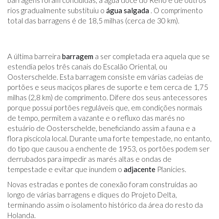
barragens foram concluídas, a água doce do Reno e de outros
rios gradualmente substituiu o
água salgada
. O comprimento
total das barragens é de 18,5 milhas (cerca de 30 km).
A última barreira
barragem
a ser completada era aquela que se
estendia pelos três canais do Escalão Oriental, ou
Oosterschelde. Esta barragem consiste em várias cadeias de
portões e seus maciços pilares de suporte e tem cerca de 1,75
milhas (2,8 km) de comprimento. Difere dos seus antecessores
porque possui portões reguláveis ​​que, em condições normais
de tempo, permitem a vazante e o refluxo das marés no
estuário de Oosterschelde, beneficiando assim a fauna e a
flora piscícola local. Durante uma forte tempestade, no entanto,
do tipo que causou a enchente de 1953, os portões podem ser
derrubados para impedir as marés altas e ondas de
tempestade e evitar que inundem o
adjacente
Planícies.
Novas estradas e pontes de conexão foram construídas ao
longo de várias barragens e diques do Projeto Delta,
terminando assim o isolamento histórico da área do resto da
Holanda.