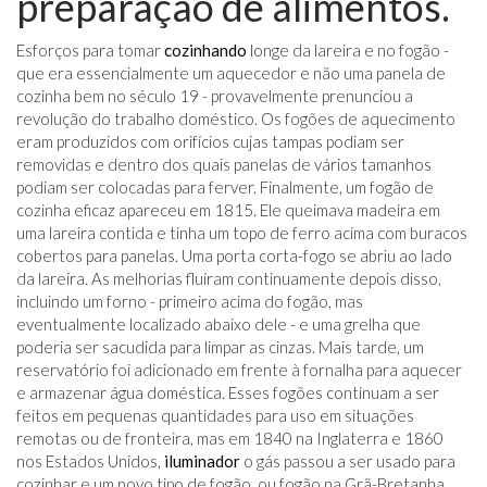
preparação de alimentos.
Esforços para tomar
cozinhando
longe da lareira e no fogão -
que era essencialmente um aquecedor e não uma panela de
cozinha bem no século 19 - provavelmente prenunciou a
revolução do trabalho doméstico. Os fogões de aquecimento
eram produzidos com orifícios cujas tampas podiam ser
removidas e dentro dos quais panelas de vários tamanhos
podiam ser colocadas para ferver. Finalmente, um fogão de
cozinha eficaz apareceu em 1815. Ele queimava madeira em
uma lareira contida e tinha um topo de ferro acima com buracos
cobertos para panelas. Uma porta corta-fogo se abriu ao lado
da lareira. As melhorias fluíram continuamente depois disso,
incluindo um forno - primeiro acima do fogão, mas
eventualmente localizado abaixo dele - e uma grelha que
poderia ser sacudida para limpar as cinzas. Mais tarde, um
reservatório foi adicionado em frente à fornalha para aquecer
e armazenar água doméstica. Esses fogões continuam a ser
feitos em pequenas quantidades para uso em situações
remotas ou de fronteira, mas em 1840 na Inglaterra e 1860
nos Estados Unidos,
iluminador
o gás passou a ser usado para
cozinhar e um novo tipo de fogão, ou fogão na Grã-Bretanha,