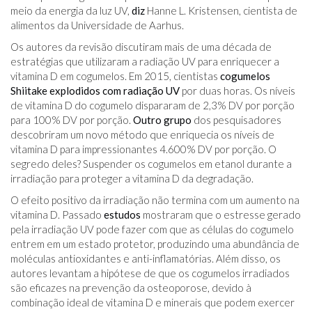
meio da energia da luz UV,
diz
Hanne L. Kristensen, cientista de
alimentos da Universidade de Aarhus.
Os autores da revisão discutiram mais de uma década de
estratégias que utilizaram a radiação UV para enriquecer a
vitamina D em cogumelos. Em 2015, cientistas
cogumelos
Shiitake explodidos com radiação UV
por duas horas. Os níveis
de vitamina D do cogumelo dispararam de 2,3% DV por porção
para 100% DV por porção.
Outro grupo
dos pesquisadores
descobriram um novo método que enriquecia os níveis de
vitamina D para impressionantes 4.600% DV por porção. O
segredo deles? Suspender os cogumelos em etanol durante a
irradiação para proteger a vitamina D da degradação.
O efeito positivo da irradiação não termina com um aumento na
vitamina D. Passado
estudos
mostraram que o estresse gerado
pela irradiação UV pode fazer com que as células do cogumelo
entrem em um estado protetor, produzindo uma abundância de
moléculas antioxidantes e anti-inflamatórias. Além disso, os
autores levantam a hipótese de que os cogumelos irradiados
são eficazes na prevenção da osteoporose, devido à
combinação ideal de vitamina D e minerais que podem exercer