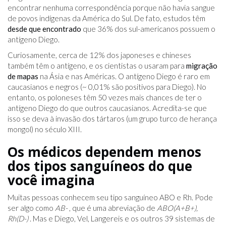
encontrar nenhuma correspondência porque não havia sangue
de povos indígenas da América do Sul. De fato, estudos têm
desde que encontrado
que 36% dos sul-americanos possuem o
antígeno Diego.
Curiosamente, cerca de 12% dos japoneses e chineses
também têm o antígeno, e os cientistas o usaram para
migração
de mapas
na Ásia e nas Américas. O antígeno Diego é raro em
caucasianos e negros (~ 0,01% são positivos para Diego). No
entanto, os poloneses têm 50 vezes mais chances de ter o
antígeno Diego do que outros caucasianos. Acredita-se que
isso se deva à invasão dos tártaros (um grupo turco de herança
mongol) no século XIII.
Os médicos dependem menos
dos tipos sanguíneos do que
você imagina
Muitas pessoas conhecem seu tipo sanguíneo ABO e Rh. Pode
ser algo como
AB-
, que é uma abreviação de
ABO(A+B+),
Rh(D-)
. Mas e Diego, Vel, Langereis e os outros 39 sistemas de