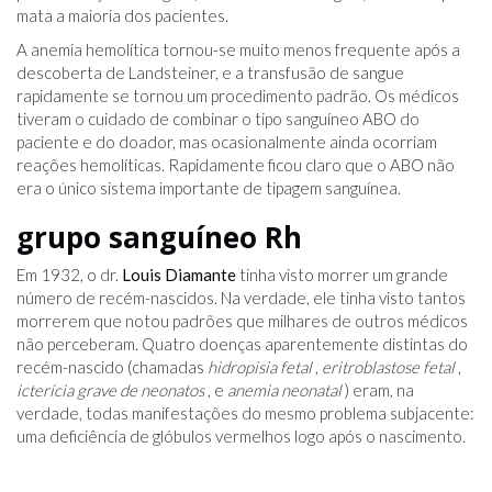
mata a maioria dos pacientes.
A anemia hemolítica tornou-se muito menos frequente após a
descoberta de Landsteiner, e a transfusão de sangue
rapidamente se tornou um procedimento padrão. Os médicos
tiveram o cuidado de combinar o tipo sanguíneo ABO do
paciente e do doador, mas ocasionalmente ainda ocorriam
reações hemolíticas. Rapidamente ficou claro que o ABO não
era o único sistema importante de tipagem sanguínea.
grupo sanguíneo Rh
Em 1932, o dr.
Louis Diamante
tinha visto morrer um grande
número de recém-nascidos. Na verdade, ele tinha visto tantos
morrerem que notou padrões que milhares de outros médicos
não perceberam. Quatro doenças aparentemente distintas do
recém-nascido (chamadas
hidropisia fetal
,
eritroblastose fetal
,
icterícia grave de neonatos
, e
anemia neonatal
) eram, na
verdade, todas manifestações do mesmo problema subjacente:
uma deficiência de glóbulos vermelhos logo após o nascimento.