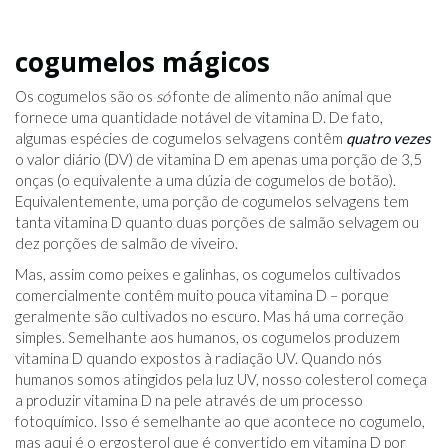
cogumelos mágicos
Os cogumelos são os
só
fonte de alimento não animal que
fornece uma quantidade notável de vitamina D. De fato,
algumas espécies de cogumelos selvagens contêm
quatro vezes
o valor diário (DV) de vitamina D em apenas uma porção de 3,5
onças (o equivalente a uma dúzia de cogumelos de botão).
Equivalentemente, uma porção de cogumelos selvagens tem
tanta vitamina D quanto duas porções de salmão selvagem ou
dez porções de salmão de viveiro.
Mas, assim como peixes e galinhas, os cogumelos cultivados
comercialmente contêm muito pouca vitamina D – porque
geralmente são cultivados no escuro. Mas há uma correção
simples. Semelhante aos humanos, os cogumelos produzem
vitamina D quando expostos à radiação UV. Quando nós
humanos somos atingidos pela luz UV, nosso colesterol começa
a produzir vitamina D na pele através de um processo
fotoquímico. Isso é semelhante ao que acontece no cogumelo,
mas aqui é o ergosterol que é convertido em vitamina D por