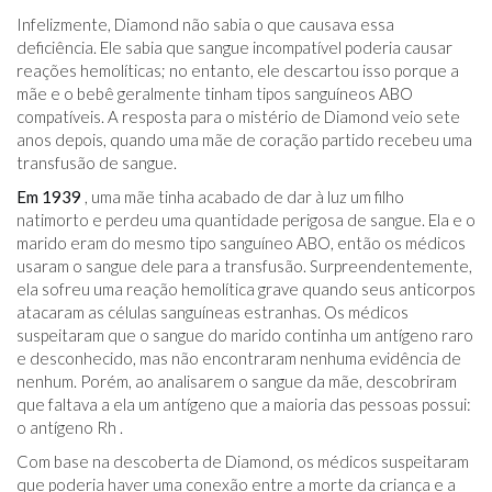
Infelizmente, Diamond não sabia o que causava essa
deficiência. Ele sabia que sangue incompatível poderia causar
reações hemolíticas; no entanto, ele descartou isso porque a
mãe e o bebê geralmente tinham tipos sanguíneos ABO
compatíveis. A resposta para o mistério de Diamond veio sete
anos depois, quando uma mãe de coração partido recebeu uma
transfusão de sangue.
Em 1939
, uma mãe tinha acabado de dar à luz um filho
natimorto e perdeu uma quantidade perigosa de sangue. Ela e o
marido eram do mesmo tipo sanguíneo ABO, então os médicos
usaram o sangue dele para a transfusão. Surpreendentemente,
ela sofreu uma reação hemolítica grave quando seus anticorpos
atacaram as células sanguíneas estranhas. Os médicos
suspeitaram que o sangue do marido continha um antígeno raro
e desconhecido, mas não encontraram nenhuma evidência de
nenhum. Porém, ao analisarem o sangue da mãe, descobriram
que faltava a ela um antígeno que a maioria das pessoas possui:
o antígeno Rh .
Com base na descoberta de Diamond, os médicos suspeitaram
que poderia haver uma conexão entre a morte da criança e a