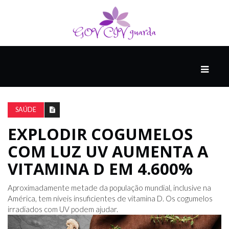
PRINCIPAL
PODCASTS
DO
SAÚDE
THINK
AGAIN
EXPLODIR COGUMELOS
COM LUZ UV AUMENTA A
COMPANHEIRO
VITAMINA D EM 4.600%
Aproximadamente metade da população mundial, inclusive na
COMEÇA
América, tem níveis insuficientes de vitamina D. Os cogumelos
COM
irradiados com UV podem ajudar.
UM
ESTRONDO