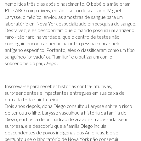
hemolítica três dias após o nascimento. O bebê e a mãe eram
Rh e ABO compatíveis, então isso foi descartado. Miguel
Larysse, o médico, enviou as amostras de sangue para um
laboratório em Nova York especializado em pesquisa de sangue.
Desta vez, eles descobriram que o marido possuía um antígeno
raro - tão raro, na verdade, que o centro de testes não
conseguiu encontrar nenhuma outra pessoa com aquele
antígeno específico. Portanto, eles o classificaram como um tipo
sanguíneo “privado” ou “familiar” e o batizaram com o
sobrenome do pai,
Diego
.
Inscreva-se para receber histórias contra-intuitivas,
surpreendentes e impactantes entregues em sua caixa de
entrada toda quinta-feira
Dois anos depois, dona Diego consultou Larysse sobre o risco
de ter outro filho. Larysse vasculhou a história da família de
Diego, em busca de um padrão de gravidez fracassada. Sem
surpresa, ele descobriu que a família Diego incluía
descendentes de povos indígenas das Américas. Ele se
perguntou se o laboratório de Nova York não conseguiu