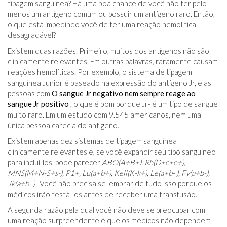
tipagem sanguínea? Há uma boa chance de você não ter pelo
menos um antígeno comum ou possuir um antígeno raro. Então,
o que está impedindo você de ter uma reação hemolítica
desagradável?
Existem duas razões. Primeiro, muitos dos antígenos não são
clinicamente relevantes. Em outras palavras, raramente causam
reações hemolíticas. Por exemplo, o sistema de tipagem
sanguínea Junior é baseado na expressão do antígeno Jr, e as
pessoas com
O sangue Jr negativo nem sempre reage ao
sangue Jr positivo
, o que é bom porque Jr- é um tipo de sangue
muito raro. Em um estudo com 9.545 americanos, nem uma
única pessoa carecia do antígeno.
Existem apenas dez sistemas de tipagem sanguínea
clinicamente relevantes e, se você expandir seu tipo sanguíneo
para incluí-los, pode parecer
ABO(A+B+), Rh(D+c+e+),
MNS(M+N-S+s-), P1+, Lu(a+b+), Kell(K-k+), Le(a+b- ), Fy(a+b-),
Jk(a+b–)
. Você não precisa se lembrar de tudo isso porque os
médicos irão testá-los antes de receber uma transfusão.
A segunda razão pela qual você não deve se preocupar com
uma reação surpreendente é que os médicos não dependem