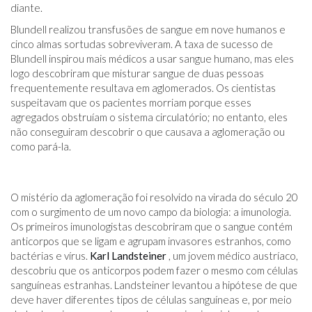
diante.
Blundell realizou transfusões de sangue em nove humanos e
cinco almas sortudas sobreviveram. A taxa de sucesso de
Blundell inspirou mais médicos a usar sangue humano, mas eles
logo descobriram que misturar sangue de duas pessoas
frequentemente resultava em aglomerados. Os cientistas
suspeitavam que os pacientes morriam porque esses
agregados obstruíam o sistema circulatório; no entanto, eles
não conseguiram descobrir o que causava a aglomeração ou
como pará-la.
O mistério da aglomeração foi resolvido na virada do século 20
com o surgimento de um novo campo da biologia: a imunologia.
Os primeiros imunologistas descobriram que o sangue contém
anticorpos que se ligam e agrupam invasores estranhos, como
bactérias e vírus.
Karl Landsteiner
, um jovem médico austríaco,
descobriu que os anticorpos podem fazer o mesmo com células
sanguíneas estranhas. Landsteiner levantou a hipótese de que
deve haver diferentes tipos de células sanguíneas e, por meio