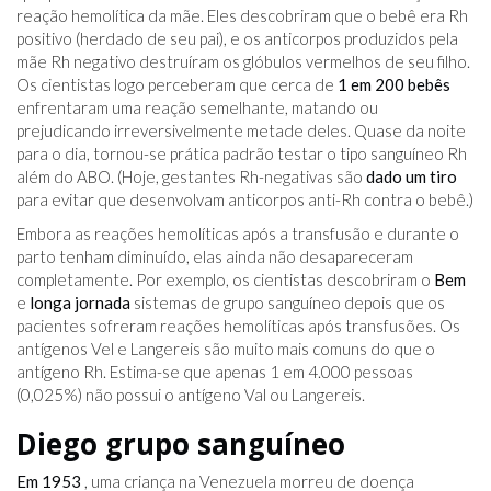
reação hemolítica da mãe. Eles descobriram que o bebê era Rh
positivo (herdado de seu pai), e os anticorpos produzidos pela
mãe Rh negativo destruíram os glóbulos vermelhos de seu filho.
Os cientistas logo perceberam que cerca de
1 em 200 bebês
enfrentaram uma reação semelhante, matando ou
prejudicando irreversivelmente metade deles. Quase da noite
para o dia, tornou-se prática padrão testar o tipo sanguíneo Rh
além do ABO. (Hoje, gestantes Rh-negativas são
dado um tiro
para evitar que desenvolvam anticorpos anti-Rh contra o bebê.)
Embora as reações hemolíticas após a transfusão e durante o
parto tenham diminuído, elas ainda não desapareceram
completamente. Por exemplo, os cientistas descobriram o
Bem
e
longa jornada
sistemas de grupo sanguíneo depois que os
pacientes sofreram reações hemolíticas após transfusões. Os
antígenos Vel e Langereis são muito mais comuns do que o
antígeno Rh. Estima-se que apenas 1 em 4.000 pessoas
(0,025%) não possui o antígeno Val ou Langereis.
Diego grupo sanguíneo
Em 1953
, uma criança na Venezuela morreu de doença