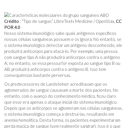
Crédito
: “Tipo de sangue,” LIbreTexts Medicine / OpenStax,
CC
POR 4.0
Nosso sistema imunológico sabe quais antígenos específicos
nossas células sanguíneas possuem e os ignora. No entanto, se
o sistema imunológico detectar um antígeno desconhecido, ele
produzirá anticorpos para atacá-lo. Por exemplo, uma pessoa
com sangue tipo A não produzirá anticorpos contra o antígeno
A; no entanto, se essa pessoa for exposta ao sangue tipo B ou
AB, produzirá anticorpos contra o antígeno B. Isso tem
consequências bastante perversas.
Os predecessores de Landsteiner acreditavam que os
aglomerados de sangue causavam a morte dos pacientes. No
entanto, com o avanço do conhecimento médico, ficou claro
que esse era apenas o ataque inicial do sistema imunológico.
Depois que os anticorpos se aglomeram nas células sanguíneas,
o sistema imunológico começa a destruí-las, resultando em
anemia hemolítica. Desta forma, os pacientes experimentaram
perda maciça de sangue (sem realmente sangrar). Isso é o que