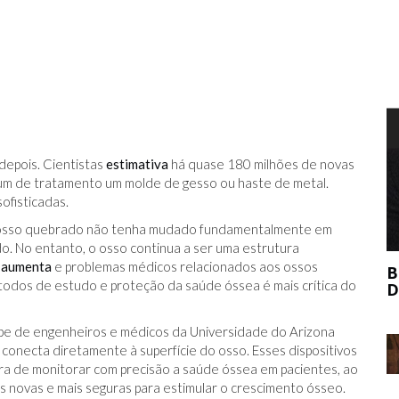
T
epois. Cientistas
estimativa
há quase 180 milhões de novas
mum de tratamento um molde de gesso ou haste de metal.
ofisticadas.
m osso quebrado não tenha mudado fundamentalmente em
. No entanto, o osso continua a ser uma estrutura
a
aumenta
e problemas médicos relacionados aos ossos
BERNIE MADOFF AJUDOU O MERCADO
odos de estudo e proteção da saúde óssea é mais crítica do
DE ARTE?
ipe de engenheiros e médicos da Universidade do Arizona
conecta diretamente à superfície do osso. Esses dispositivos
a de monitorar com precisão a saúde óssea em pacientes, ao
novas e mais seguras para estimular o crescimento ósseo.