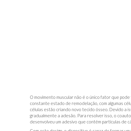
O movimento muscular não é o único fator que pode 
constante estado de remodelação, com algumas célu
células estão criando novo tecido ósseo. Devido a i
gradualmente a adesão. Para resolver isso, o coaut
desenvolveu um adesivo que contém partículas de cá
Com este design, o dispositivo é capaz de formar um