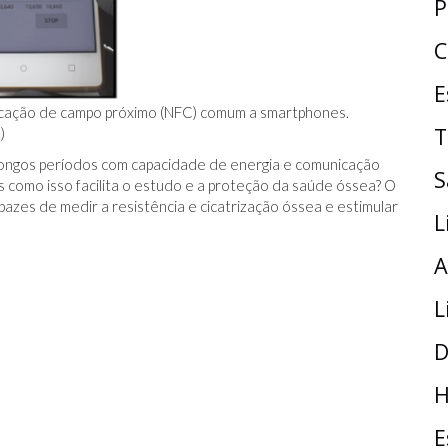
P
C
E
nicação de campo próximo (NFC) comum a smartphones.
T
)
r longos períodos com capacidade de energia e comunicação
S
s como isso facilita o estudo e a proteção da saúde óssea? O
zes de medir a resistência e cicatrização óssea e estimular
L
A
L
D
H
E