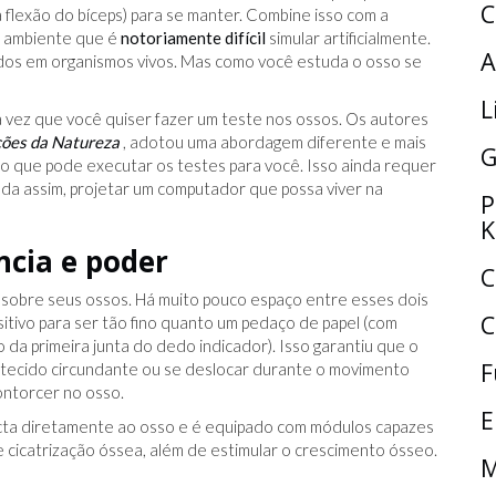
C
 flexão do bíceps) para se manter. Combine isso com a
m ambiente que é
notoriamente difícil
simular artificialmente.
A
dos em organismos vivos. Mas como você estuda o osso se
L
a vez que você quiser fazer um teste nos ossos. Os autores
ões da Natureza
, adotou uma abordagem diferente e mais
G
sso que pode executar os testes para você. Isso ainda requer
nda assim, projetar um computador que possa viver na
P
K
cia e poder
C
sobre seus ossos. Há muito pouco espaço entre esses dois
C
itivo para ser tão fino quanto um pedaço de papel (com
a primeira junta do dedo indicador). Isso garantiu que o
F
ar o tecido circundante ou se deslocar durante o movimento
contorcer no osso.
E
cta diretamente ao osso e é equipado com módulos capazes
 e cicatrização óssea, além de estimular o crescimento ósseo.
M