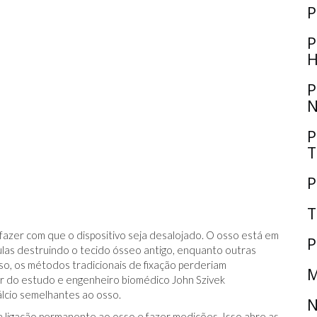
P
P
H
P
N
P
T
P
T
fazer com que o dispositivo seja desalojado. O osso está em
P
las destruindo o tecido ósseo antigo, enquanto outras
sso, os métodos tradicionais de fixação perderiam
M
or do estudo e engenheiro biomédico John Szivek
lcio semelhantes ao osso.
N
a ligação permanente ao osso e fazer medições. Isso abre as