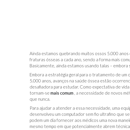
IDO NO FACEBOOK
O TRUQUE ANTICÂNCER DOS
CATIVAS - PARA
ELEFANTES É DESCOBERTO
Ainda estamos quebrando muitos ossos 5.000 anos d
fraturas ósseas a cada ano, sendo a forma mais co
Basicamente, ainda estamos usando talas – embora s
Embora a estratégia geral para o tratamento de u
5.000 anos, avanços na saúde óssea estão ocorrendo
desafiadora para estudar. Como expectativa de vid
tornam-se
mais comum
, a necessidade de novos mét
que nunca.
Para ajudar a atender a essa necessidade, uma equ
desenvolveu um computador sem fio ultrafino que se 
podem um dia fornecer aos médicos uma nova maneir
mesmo tempo em que potencialmente abrem técnicas 