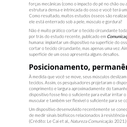
forças mecânicas (como o impacto do pé no chão ou a
estrutura densa e intrincada do osso e você terá u
Como resultado, muitos estudos ósseos são realiza
ele está enterrado sob a pele, músculo e gordura?
Não é muito prático cortar o tecido circundante tod
por trás do estudo recente, publicado em
Comunicaç
humana: implantar um dispositivo na superfície do o
cortar o tecido circundante, mas apenas uma vez. Ai
superfície de um osso apresenta alguns desafios.
Posicionamento, permanên
À medida que você se move, seus músculos deslizam 
tecidos. Assim, os pesquisadores projetaram o dispos
comprimento e largura aproximadamente do tamanho d
dispositivo fosse fino o suficiente para evitar irrit
muscular e também ser flexível o suficiente para se 
Um dispositivo desenvolvido recentemente se cone
de medir sinais biofísicos relacionados à resistência
(Crédito: Le Cai et al.,
Natureza Comunicação.
2021.)