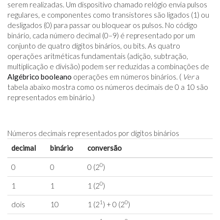
serem realizadas. Um dispositivo chamado relógio envia pulsos
regulares, e componentes como transistores são ligados (1) ou
desligados (0) para passar ou bloquear os pulsos. No código
binário, cada número decimal (0–9) é representado por um
conjunto de quatro dígitos binários, ou bits. As quatro
operações aritméticas fundamentais (adição, subtração,
multiplicação e divisão) podem ser reduzidas a combinações de
Algébrico booleano
operações em números binários. (
Ver
a
tabela abaixo mostra como os números decimais de 0 a 10 são
representados em binário.)
Números decimais representados por dígitos binários
decimal
binário
conversão
0
0
0
0 (2
)
0
1
1
1 (2
)
1
0
dois
10
1 (2
) + 0 (2
)