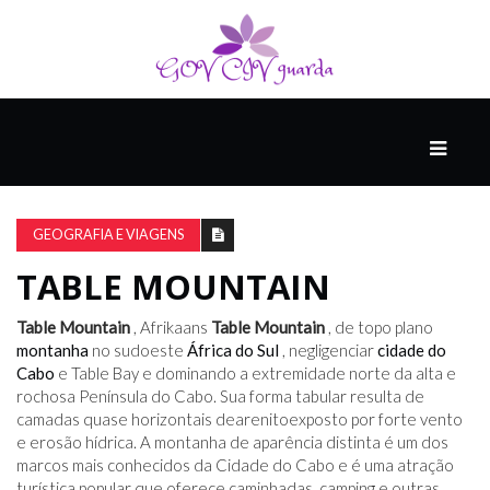
PRINCIPAL
PODCASTS
DO
GEOGRAFIA E VIAGENS
THINK
AGAIN
TABLE MOUNTAIN
Table Mountain
, Afrikaans
Table Mountain
, de topo plano
COMPANHEIRO
montanha
no sudoeste
África do Sul
, negligenciar
cidade do
Cabo
e Table Bay e dominando a extremidade norte da alta e
rochosa Península do Cabo. Sua forma tabular resulta de
camadas quase horizontais dearenitoexposto por forte vento
COMEÇA
e erosão hídrica. A montanha de aparência distinta é um dos
COM
marcos mais conhecidos da Cidade do Cabo e é uma atração
UM
turística popular que oferece caminhadas, camping e outras
ESTRONDO