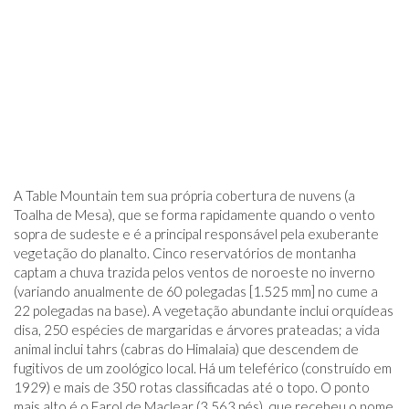
A Table Mountain tem sua própria cobertura de nuvens (a
Toalha de Mesa), que se forma rapidamente quando o vento
sopra de sudeste e é a principal responsável pela exuberante
vegetação do planalto. Cinco reservatórios de montanha
captam a chuva trazida pelos ventos de noroeste no inverno
(variando anualmente de 60 polegadas [1.525 mm] no cume a
22 polegadas na base). A vegetação abundante inclui orquídeas
disa, 250 espécies de margaridas e árvores prateadas; a vida
animal inclui tahrs (cabras do Himalaia) que descendem de
fugitivos de um zoológico local. Há um teleférico (construído em
1929) e mais de 350 rotas classificadas até o topo. O ponto
mais alto é o Farol de Maclear (3.563 pés), que recebeu o nome