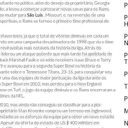
ltante no público, além do desejo da proprietária, Georgia
P
io, a levou a começar a procurar novas casas para os Rams.
 se mudar para
São Luís
, Missouri, e, na reversão de uma
P
ortivas, o Rams se tornou o primeiro time profissional de
H
P
sfavoráveis, já que o total de vitórias diminuiu em cada um
N
nando em uma campanha desanimadora de 1998 que viu o time
viravoltas mais notáveis ​​da história da liga. Atrás do
P
liderou um ataque potente que mais tarde foi apelidado de
ack Marshall Faulk e os wide receivers Isaac Bruce e Torry
T
9 e avançou para o segundo Super Bowl na história da
onante sobre o Tennessee Titans, 23-16, para conquistar seu
P
er uma das equipes de maior pontuação da liga durante os
ao Super Bowl em 2002, mas perdeu para o New England
T
ow on Turf, o jogo da equipe diminuiu e os Rams encerraram a
times da NFL.
P
0, mas ainda não conseguiu se classificar para a pós-
M
roprietário Stan Kroenke comprou um terreno em Inglewood,
o estádio se os esforços da equipe para obter um novo estádio
N
. Apesar da oferta do estado de US $ 400 milhões em