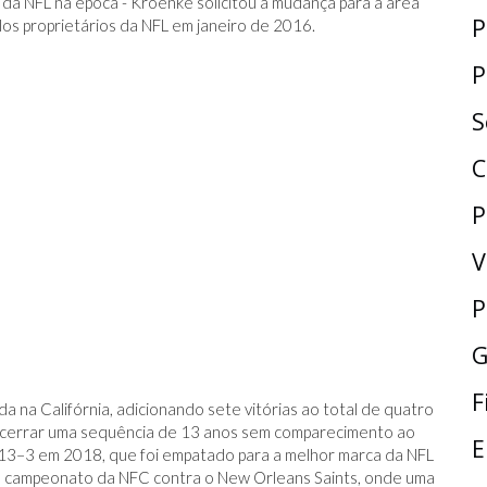
a da NFL na época - Kroenke solicitou a mudança para a área
P
los proprietários da NFL em janeiro de 2016.
P
S
C
P
V
P
G
F
na Califórnia, adicionando sete vitórias ao total de quatro
 encerrar uma sequência de 13 anos sem comparecimento ao
E
13–3 em 2018, que foi empatado para a melhor marca da NFL
o campeonato da NFC contra o New Orleans Saints, onde uma