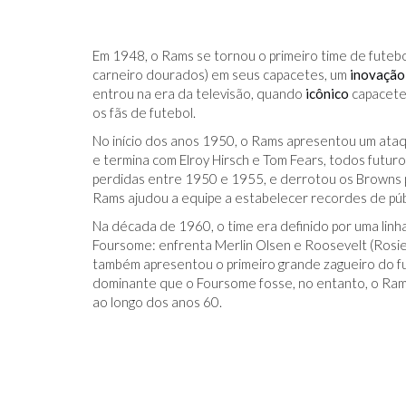
Em 1948, o Rams se tornou o primeiro time de futebol 
carneiro dourados) em seus capacetes, um
inovação
entrou na era da televisão, quando
icônico
capacetes
os fãs de futebol.
No início dos anos 1950, o Rams apresentou um ata
e termina com Elroy Hirsch e Tom Fears, todos futu
perdidas entre 1950 e 1955, e derrotou os Browns
Rams ajudou a equipe a estabelecer recordes de públ
Na década de 1960, o time era definido por uma lin
Foursome: enfrenta Merlin Olsen e Roosevelt (Rosi
também apresentou o primeiro grande zagueiro do fut
dominante que o Foursome fosse, no entanto, o Ram
ao longo dos anos 60.