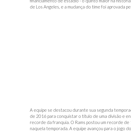
financiamento de estádio - o quinto maior na históri
de Los Angeles, e a mudança do time foi aprovada pe
A equipe se destacou durante sua segunda temporada 
de 2016 para conquistar o título de uma divisão e
recorde da franquia. O Rams postou um recorde de 
naquela temporada. A equipe avançou para o jogo d