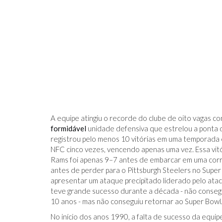
A equipe atingiu o recorde do clube de oito vagas c
formidável
unidade defensiva que estrelou a ponta 
registrou pelo menos 10 vitórias em uma temporada
NFC cinco vezes, vencendo apenas uma vez. Essa vitó
Rams foi apenas 9–7 antes de embarcar em uma corrid
antes de perder para o Pittsburgh Steelers no Supe
apresentar um ataque precipitado liderado pelo ataca
teve grande sucesso durante a década - não consegui
10 anos - mas não conseguiu retornar ao Super Bowl
No início dos anos 1990, a falta de sucesso da equ