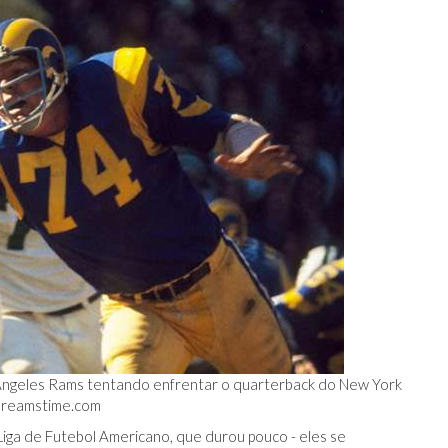
Angeles Rams tentando enfrentar o quarterback do New York
reamstime.com
a de Futebol Americano, que durou pouco - eles se