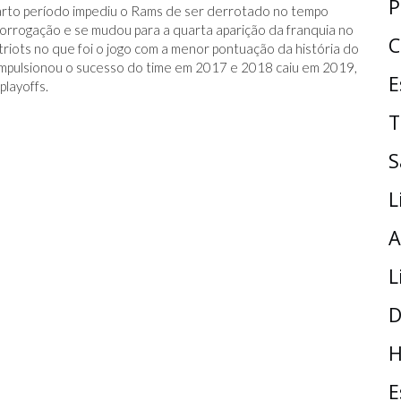
P
quarto período impediu o Rams de ser derrotado no tempo
rorrogação e se mudou para a quarta aparição da franquia no
C
riots no que foi o jogo com a menor pontuação da história do
impulsionou o sucesso do time em 2017 e 2018 caiu em 2019,
E
layoffs.
T
S
L
A
L
D
H
E