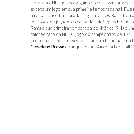
juntaram à NFL no ano seguinte - e estavam original
exceto um jogo em sua primeira temporada na NFL e
uma das cinco temporadas seguintes. Os Rams tive
escassez de jogadores causada pela Segunda Guerra
Rams à sua primeira temporada de vitórias (9-1) e u
campeonato da NFL. O jogo do campeonato de 1945 p
dono da equipe Dan Reeves mudou a franquia para 
IDO NO FACEBOOK
O TRUQUE ANTICÂNCER DOS
Cleveland Browns
franquia da All-America Football 
CATIVAS - PARA
ELEFANTES É DESCOBERTO