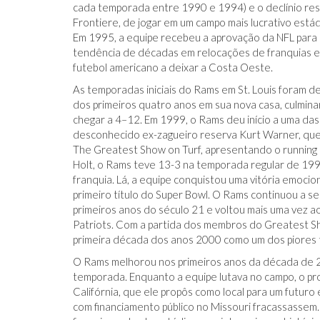
cada temporada entre 1990 e 1994) e o declínio resu
Frontiere, de jogar em um campo mais lucrativo estád
Em 1995, a equipe recebeu a aprovação da NFL para
tendência de décadas em relocações de franquias esp
futebol americano a deixar a Costa Oeste.
As temporadas iniciais do Rams em St. Louis foram de
dos primeiros quatro anos em sua nova casa, culmi
chegar a 4–12. Em 1999, o Rams deu início a uma das re
desconhecido ex-zagueiro reserva Kurt Warner, que 
The Greatest Show on Turf, apresentando o running b
Holt, o Rams teve 13-3 na temporada regular de 199
franquia. Lá, a equipe conquistou uma vitória emoci
primeiro título do Super Bowl. O Rams continuou a s
primeiros anos do século 21 e voltou mais uma vez 
Patriots. Com a partida dos membros do Greatest Sh
primeira década dos anos 2000 como um dos piores 
O Rams melhorou nos primeiros anos da década de 201
temporada. Enquanto a equipe lutava no campo, o p
Califórnia, que ele propôs como local para um futur
com financiamento público no Missouri fracassassem