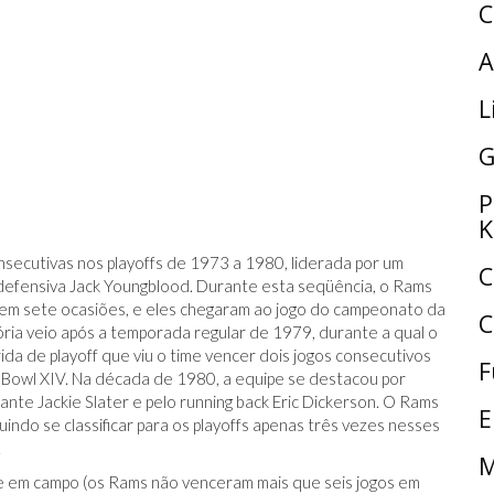
C
A
L
G
P
K
onsecutivas nos playoffs de 1973 a 1980, liderada por um
C
defensiva Jack Youngblood. Durante esta seqüência, o Rams
 em sete ocasiões, e eles chegaram ao jogo do campeonato da
C
ria veio após a temporada regular de 1979, durante a qual o
a de playoff que viu o time vencer dois jogos consecutivos
F
r Bowl XIV. Na década de 1980, a equipe se destacou por
nte Jackie Slater e pelo running back Eric Dickerson. O Rams
E
ndo se classificar para os playoffs apenas três vezes nesses
.
M
ipe em campo (os Rams não venceram mais que seis jogos em