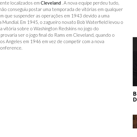
mente localizados em
Cleveland
. A nova equipe perdeu tudo,
 não conseguiu postar uma temporada de vitórias em qualquer
ram que suspender as operações em 1943 devido a uma
 Mundial. Em 1945, o zagueiro novato Bob Waterfield levou o
ma vitória sobre o Washington Redskins no jogo do
rovaria ser o jogo final do Rams em Cleveland, quando o
Los Angeles em 1946 em vez de competir com a nova
T
Conference.
BERNIE MADOFF AJUDOU O MERCADO
DE ARTE?