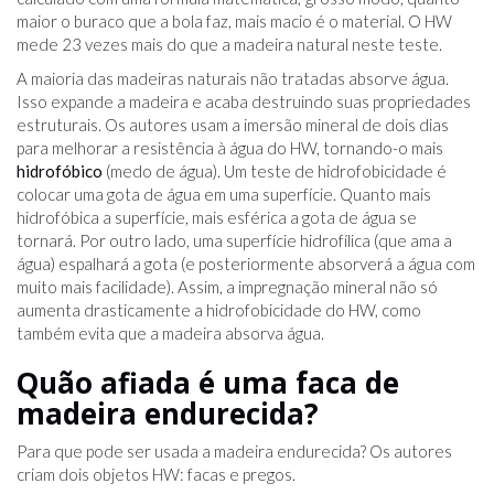
maior o buraco que a bola faz, mais macio é o material. O HW
mede 23 vezes mais do que a madeira natural neste teste.
A maioria das madeiras naturais não tratadas absorve água.
Isso expande a madeira e acaba destruindo suas propriedades
estruturais. Os autores usam a imersão mineral de dois dias
para melhorar a resistência à água do HW, tornando-o mais
hidrofóbico
(medo de água). Um teste de hidrofobicidade é
colocar uma gota de água em uma superfície. Quanto mais
hidrofóbica a superfície, mais esférica a gota de água se
tornará. Por outro lado, uma superfície hidrofílica (que ama a
água) espalhará a gota (e posteriormente absorverá a água com
muito mais facilidade). Assim, a impregnação mineral não só
aumenta drasticamente a hidrofobicidade do HW, como
também evita que a madeira absorva água.
Quão afiada é uma faca de
madeira endurecida?
Para que pode ser usada a madeira endurecida? Os autores
criam dois objetos HW: facas e pregos.