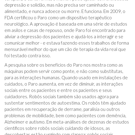
depressão e solidão, mas não precisa ser caminhado ou
alimentado, e nunca adoece ou morre. E funciona. Em 2009, o
FDA certificou o Paro como um dispositivo terapêutico
neurológico. A aprovação é baseada em uma série de estudos
em asilos e casas de repouso, onde Paro foi encontrado para
aliviar a depressão dos pacientes e ajudá-los a interagir e se
comunicar melhor - e estava fazendo esses trabalhos de forma
mensurável melhor do que um cão de terapia da vida real que
foi testado contra isso.
A pesquisa sobre os benefícios do Paro nos mostra como as
máquinas podem servir como ponte, e não como substitutas,
para as interações humanas. Quando usado em instalações de
cuidados, o Paro aumenta, em vez de diminuir, as interações
sociais entre os pacientes e entre os pacientes e seus
cuidadores. Robôs sociais também são usados ​​agora para
sustentar sentimentos de autoestima. Os robôs têm ajudado
pacientes em recuperação de derrame, paralisia ou outros
problemas de mobilidade, bem como pacientes com demência,
Alzheimer e autismo. Em meta-análises de dezenas de estudos
científicos sobre robôs sociais cuidando de idosos, as
descobertas estão surgindo com clareza: robôs sociais