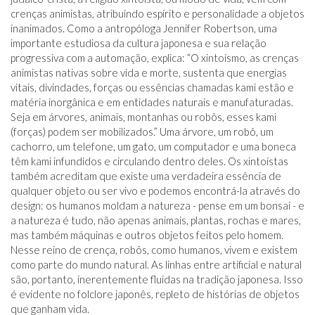
crenças animistas, atribuindo espírito e personalidade a objetos
inanimados. Como a antropóloga Jennifer Robertson, uma
importante estudiosa da cultura japonesa e sua relação
progressiva com a automação, explica: “O xintoísmo, as crenças
animistas nativas sobre vida e morte, sustenta que energias
vitais, divindades, forças ou essências chamadas kami estão e
matéria inorgânica e em entidades naturais e manufaturadas.
Seja em árvores, animais, montanhas ou robôs, esses kami
(forças) podem ser mobilizados.” Uma árvore, um robô, um
cachorro, um telefone, um gato, um computador e uma boneca
têm kami infundidos e circulando dentro deles. Os xintoístas
também acreditam que existe uma verdadeira essência de
qualquer objeto ou ser vivo e podemos encontrá-la através do
design: os humanos moldam a natureza - pense em um bonsai - e
a natureza é tudo, não apenas animais, plantas, rochas e mares,
mas também máquinas e outros objetos feitos pelo homem.
Nesse reino de crença, robôs, como humanos, vivem e existem
como parte do mundo natural. As linhas entre artificial e natural
são, portanto, inerentemente fluidas na tradição japonesa. Isso
é evidente no folclore japonês, repleto de histórias de objetos
que ganham vida.