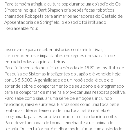
Paro também atingiu a cultura pop durante um episódio de Os
Simpsons, no qual Bart Simpson cria bebês focas robóticos
chamados Robopets para animar os moradores do Castelo de
Aposentadoria de Springfield; o episódio foi intitulado
'Replaceable You'.
Inscreva-se para receber histórias contra-intuitivas,
surpreendentes e impactantes entregues em sua caixa de
entrada todas as quintas-feiras
Paro foi inventado no início da década de 1990 no Instituto de
Pesquisa de Sistemas Inteligentes do Japão e é vendido hoje
por US $ 5.000. A genialidade de um robô social é que ele
aprende sobre o comportamento de seu dono e é programado
para se comportar de maneira a provocar uma resposta positiva.
Paro sabe como simular uma série de emoções, incluindo
felicidade, raiva e surpresa. Ela faz sons como uma foca bebê
real - mas, diferentemente de uma foca bebê real, ela é
programada para estar ativa durante o dia e dormir à noite.
Paro deve funcionar de forma semelhante a um animal de
terapia. De certa forma, é melhor: pode ajudar com ansiedade,