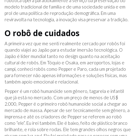
robótica opera paradoxalmente a serviço da preservação do
modelo tradicional de família e de uma sociedade unida e em
prol de uma política de reprodução demográfica. Em uma
reviravolta na tecnologia, a inovação visa preservar a tradição.
O robô de cuidados
A primeira vez que me senti realmente cercado por robôs foi
quando viajei ao Japão para estudar imersão tecnológica. O
Japão é líder mundial tanto no design quanto na aceitação
cultural de robôs. Em Tóquio e Osaka, em aeroportos, lojas e
campi, conheci robôs como Pepper e Paro, cada um projetado
para fornecer não apenas informações e soluções físicas, mas
também apoio emocional e relacional.
Pepper é um robô humanóide sem gênero, tagarela e infantil
que já está no mercado. Com um preço de menos de US$
2.000, Pepper é o primeiro robô humanoide social a chegar ao
mercado de massa. Apesar de ser tecnicamente sem gênero, a
imprensa e até os criadores de Pepper se referem ao robô
como “ele”. Eu irei também. Ele é baixo, feito de plástico branco
brilhante, e rola sobre rodas. Ele tem grandes olhos negros que
piscam com luz azul. Ele foi projetado para se parecer com uma