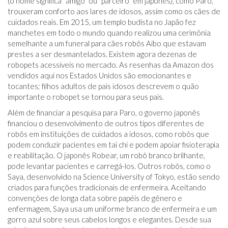
(o nome significa “amigo” ou “parceiro” em japonês), como Paro,
trouxeram conforto aos lares de idosos, assim como os cães de
cuidados reais. Em 2015, um templo budista no Japão fez
manchetes em todo o mundo quando realizou uma cerimônia
semelhante a um funeral para cães robôs Aibo que estavam
prestes a ser desmantelados. Existem agora dezenas de
robopets acessíveis no mercado. As resenhas da Amazon dos
vendidos aqui nos Estados Unidos são emocionantes e
tocantes; filhos adultos de pais idosos descrevem o quão
importante o robopet se tornou para seus pais.
Além de financiar a pesquisa para Paro, o governo japonês
financiou o desenvolvimento de outros tipos diferentes de
robôs em instituições de cuidados a idosos, como robôs que
podem conduzir pacientes em tai chi e podem apoiar fisioterapia
e reabilitação. O japonês Robear, um robô branco brilhante,
pode levantar pacientes e carregá-los. Outros robôs, como o
Saya, desenvolvido na Science University of Tokyo, estão sendo
criados para funções tradicionais de enfermeira. Aceitando
convenções de longa data sobre papéis de gênero e
enfermagem, Saya usa um uniforme branco de enfermeira e um
gorro azul sobre seus cabelos longos e elegantes. Desde sua