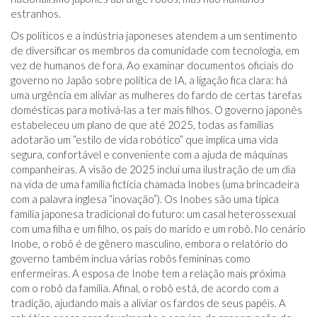
estranhos.
Os políticos e a indústria japoneses atendem a um sentimento
de diversificar os membros da comunidade com tecnologia, em
vez de humanos de fora. Ao examinar documentos oficiais do
governo no Japão sobre política de IA, a ligação fica clara: há
uma urgência em aliviar as mulheres do fardo de certas tarefas
domésticas para motivá-las a ter mais filhos. O governo japonês
estabeleceu um plano de que até 2025, todas as famílias
adotarão um “estilo de vida robótico” que implica uma vida
segura, confortável e conveniente com a ajuda de máquinas
companheiras. A visão de 2025 inclui uma ilustração de um dia
na vida de uma família fictícia chamada Inobes (uma brincadeira
com a palavra inglesa “inovação”). Os Inobes são uma típica
família japonesa tradicional do futuro: um casal heterossexual
com uma filha e um filho, os pais do marido e um robô. No cenário
Inobe, o robô é de gênero masculino, embora o relatório do
governo também inclua várias robôs femininas como
enfermeiras. A esposa de Inobe tem a relação mais próxima
com o robô da família. Afinal, o robô está, de acordo com a
tradição, ajudando mais a aliviar os fardos de seus papéis. A