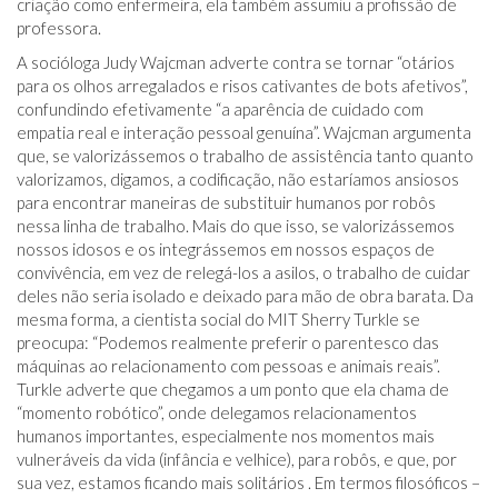
criação como enfermeira, ela também assumiu a profissão de
professora.
A socióloga Judy Wajcman adverte contra se tornar “otários
para os olhos arregalados e risos cativantes de bots afetivos”,
confundindo efetivamente “a aparência de cuidado com
empatia real e interação pessoal genuína”. Wajcman argumenta
que, se valorizássemos o trabalho de assistência tanto quanto
valorizamos, digamos, a codificação, não estaríamos ansiosos
para encontrar maneiras de substituir humanos por robôs
nessa linha de trabalho. Mais do que isso, se valorizássemos
nossos idosos e os integrássemos em nossos espaços de
convivência, em vez de relegá-los a asilos, o trabalho de cuidar
deles não seria isolado e deixado para mão de obra barata. Da
mesma forma, a cientista social do MIT Sherry Turkle se
preocupa: “Podemos realmente preferir o parentesco das
máquinas ao relacionamento com pessoas e animais reais”.
Turkle adverte que chegamos a um ponto que ela chama de
“momento robótico”, onde delegamos relacionamentos
humanos importantes, especialmente nos momentos mais
vulneráveis ​​da vida (infância e velhice), para robôs, e que, por
sua vez, estamos ficando mais solitários . Em termos filosóficos –