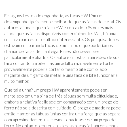
Em alguns testes de engenharia, as facas HW têm um
desempenho ligeiramente melhor do que as facas de metal. Os
autores afirmam que a faca HW é cerca de três vezes mais
afiada que as facas disponíveis comercialmente. Mas, há uma
ressalva para este resultado interessante. Os pesquisadores
estavam comparando facas de mesa, ou o que poderíamos
chamar de facas de manteiga. Esses não devem ser
particularmente afiados. Os autores mostram um vídeo de sua
faca cortando um bife, mas um adulto razoavelmente forte
provavelmente poderia cortar o mesmo bife com o lado
maçante de um garfo de metal, e uma faca de bife funcionaria
muito melhor.
Que tal a unha? Um prego HW aparentemente pode ser
martelado em uma pilha de três tábuas sem muita dificuldade,
embora a relativa facilidade em comparação com um prego de
ferro não seja descrita com cuidado. O prego de madeira pode
então manter as tábuas juntas contra uma força que as separa
com aproximadamente a mesma tenacidade de um prego de
ferro. No entanto, em seus testes, as placas falham em ambos