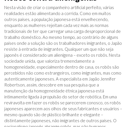
Nesta visão de criar o companheiro artificial perfeito, várias
realidades estão alimentando a corrida. Como em muitos
outros países, a população japonesa está envelhecendo,
enquanto as mulheres rejeitam cada vez mais as normas
tradicionais de ter que carregar uma carga desproporcional de
trabalho doméstico. Ao mesmo tempo, ao contrário de alguns
países onde a solução são os trabalhadores imigrantes, o Japão
resiste à entrada de imigrantes. Qualquer um que não seja
japonês é considerado um alienígena – exceto os robôs. Nesta
sociedade unida, que valoriza tremendamente a
homogeneidade, especialmente dentro de casa, os robôs são
percebidos não como estrangeiros, como imigrantes, mas como
autenticamente japoneses. A especialista em Japão Jennifer
Robertson, assim, descobre em sua pesquisa que a
manutenção da homogeneidade étnica japonesa está
intimamente ligada à propulsão do setor de robótica. Em uma
reviravolta em fazer os robôs se parecerem conosco, os robôs
japoneses aparecem aos olhos de seus fabricantes e usuários –
mesmo quando são de plástico brilhante e elegante –
distintamente japoneses, não imigrantes de outros países. O
nacionalismo japonês abrange robôs, mas não humanos