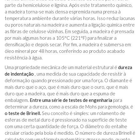
parte da hemicelulose e lignina. Após este tratamento químico,
a madeira torna-se mais densa espremida numa prensa à
temperatura ambiente durante várias horas. Isso reduz lacunas
ou poros naturais na madeira e aumenta a ligação química entre
as fibras de celulose vizinhas. Em seguida, a madeira é prensada
por mais algumas horas a 105°C (221°F) para finalizar a
densificação e depois secar. Por fim, a madeira é submersa em
óleo mineral por 48 horas, conferindo ao produto acabado
resistência à água.
Uma propriedade mecânica de um material estrutural é
dureza
de indentação
, uma medida de sua capacidade de resistir à
deformação quando pressionado por uma força. O diamante é
mais duro que o aço, que é mais duro que o ouro, que é mais
duro que a madeira, que é mais duro que a espuma de
embalagem.
Entre uma série de testes de engenharia
para
determinar a dureza, como a escala de Mohs para gemologia, é
o teste de Brinell.
Seu conceito é simples: um rolamento de
esferas de metal duro é pressionado na superfície de teste
com uma certa quantidade de força. O diâmetro do entalhe
circular criado pela bola é medido. O número de dureza Brinell é
calculado com uma fórmula matemática; grosso modo, quanto