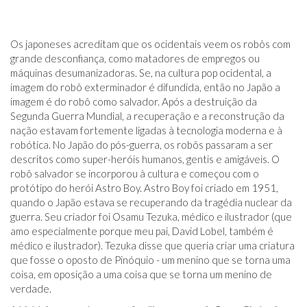
Os japoneses acreditam que os ocidentais veem os robôs com
grande desconfiança, como matadores de empregos ou
máquinas desumanizadoras. Se, na cultura pop ocidental, a
imagem do robô exterminador é difundida, então no Japão a
imagem é do robô como salvador. Após a destruição da
Segunda Guerra Mundial, a recuperação e a reconstrução da
nação estavam fortemente ligadas à tecnologia moderna e à
robótica. No Japão do pós-guerra, os robôs passaram a ser
descritos como super-heróis humanos, gentis e amigáveis. O
robô salvador se incorporou à cultura e começou com o
protótipo do herói Astro Boy. Astro Boy foi criado em 1951,
quando o Japão estava se recuperando da tragédia nuclear da
guerra. Seu criador foi Osamu Tezuka, médico e ilustrador (que
amo especialmente porque meu pai, David Lobel, também é
médico e ilustrador). Tezuka disse que queria criar uma criatura
que fosse o oposto de Pinóquio - um menino que se torna uma
coisa, em oposição a uma coisa que se torna um menino de
verdade.