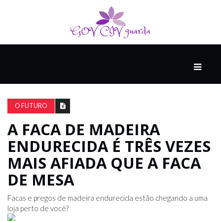
PRINCIPAL
PODCASTS
DO
O FUTURO
THINK
AGAIN
A FACA DE MADEIRA
ENDURECIDA É TRÊS VEZES
COMPANHEIRO
MAIS AFIADA QUE A FACA
DE MESA
COMEÇA
Facas e pregos de madeira endurecida estão chegando a uma
COM
loja perto de você?
UM
ESTRONDO