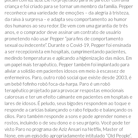
criança e foi criado para se tornar um membro da família. Pepper
reconhece uma variedade de emoções – da alegria à tristeza,
da raiva à surpresa – e adapta seu comportamento ao humor
dos humanos ao seu redor. Ele vem com uma garantia de três
anos, e o comprador deve assinar um contrato de usuário
prometendo não usar Pepper “para fins de comportamento
sexual ou indecente”. Durante o Covid-19, Pepper foi ensinada
a ser recepcionista em hospitais, cumprimentando pacientes,
medindo temperaturas e aplicando a higienização das mãos. Em
um papel mais terapêutico, Pepper também foi implantado para
aliviar a solidão em pacientes idosos em meio à escassez de
enfermeiros. Paro, outro robô social que existe desde 2003, é
um bebê fofinho robô foca-da-harpa. Paro é um robô
terapêutico projetado para provocar respostas emocionais
calorosas e ter um efeito calmante em pacientes em hospitais e
lares de idosos. É peludo, seus bigodes respondem ao toque e
responde a carícias balançando o rabo felpudo e balançando os
cílios. Paro também responde a sons e pode aprender nomes e
rostos, incluindo o de seu dono e o seu próprio. Você pode ter
visto Paro no programa de Aziz Ansari na Netflix, Master of
None, em um episódio apropriadamente intitulado “Old People”.