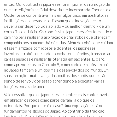
então. Os roboticistas japoneses foram pioneiros na noção de
que a inteligência artificial deveria ser incorporada. Enquanto o
Ocidente se concentrava mais em algoritmos em abstrato, as
instituições japonesas acreditavam que a inovação em IA
deveria ser desenvolvida ao lado – ou melhor, dentro – de um
corpo físico artificial. Os roboticistas japoneses vêm liderando o
caminho para realizar a aspiração de criar robôs que ofereçam
companhia aos humanos há décadas. Além de robôs que cuidam
e fazem amizade com idosos e doentes, os japoneses
inventaram robôs que podem combater incêndios, transportar
cargas pesadas e realizar fisioterapia em pacientes. E, claro,
como aprendemos no Capítulo 9, o mercado de robôs sexuais
no Japão também é um dos mais desenvolvidos do mundo. Em
suas iterações mais avançadas, muitos dos robôs que estão
sendo desenvolvidos estão aprendendo a executar várias
funções em vez de uma.
Vale ressaltar que os japoneses se sentem mais confortáveis ​​
em abraçar os robôs como parte da família do que os
ocidentais. Por que este é o caso? Uma explicação está nos
fundamentos religiosos do Japão. Ao contrário da tradição
judaico-cristã, a religião xintoísta, ou modo de vida, vem com