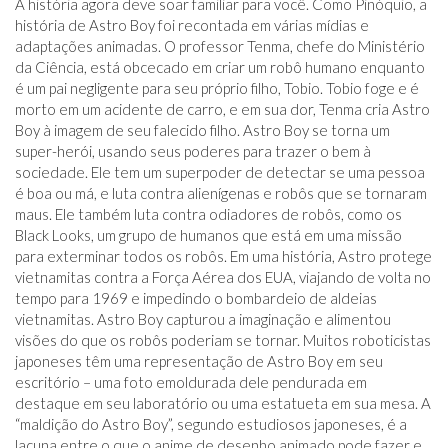
A história agora deve soar familiar para você. Como Pinóquio, a
história de Astro Boy foi recontada em várias mídias e
adaptações animadas. O professor Tenma, chefe do Ministério
da Ciência, está obcecado em criar um robô humano enquanto
é um pai negligente para seu próprio filho, Tobio. Tobio foge e é
morto em um acidente de carro, e em sua dor, Tenma cria Astro
Boy à imagem de seu falecido filho. Astro Boy se torna um
super-herói, usando seus poderes para trazer o bem à
sociedade. Ele tem um superpoder de detectar se uma pessoa
é boa ou má, e luta contra alienígenas e robôs que se tornaram
maus. Ele também luta contra odiadores de robôs, como os
Black Looks, um grupo de humanos que está em uma missão
para exterminar todos os robôs. Em uma história, Astro protege
vietnamitas contra a Força Aérea dos EUA, viajando de volta no
tempo para 1969 e impedindo o bombardeio de aldeias
vietnamitas. Astro Boy capturou a imaginação e alimentou
visões do que os robôs poderiam se tornar. Muitos roboticistas
japoneses têm uma representação de Astro Boy em seu
escritório – uma foto emoldurada dele pendurada em
destaque em seu laboratório ou uma estatueta em sua mesa. A
“maldição do Astro Boy”, segundo estudiosos japoneses, é a
lacuna entre o que o anime de desenho animado pode fazer e