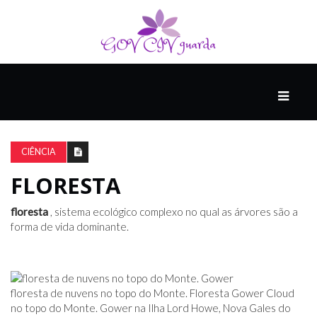
PRINCIPAL
PODCASTS
DO
CIÊNCIA
THINK
AGAIN
FLORESTA
floresta
, sistema ecológico complexo no qual as árvores são a
COMPANHEIRO
forma de vida dominante.
COMEÇA
COM
floresta de nuvens no topo do Monte. Floresta Gower Cloud
UM
no topo do Monte. Gower na Ilha Lord Howe, Nova Gales do
ESTRONDO