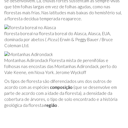
se desenvolvem. Lá, chuvas fortes sustentam as sempre-vivas
que têm folhas largas em vez de folhas agudas, como nas
florestas mais frias. Nas latitudes mais baixas do hemisfério sul,
a floresta decídua temperada reaparece.
floresta boreal na floresta boreal do Alasca, Alasca, EUA,
dominada por abetos (
Picea
) Erwin & Peggy Bauer / Bruce
Coleman Ltd.
Montanhas Adirondack Floresta mista de perenifólias e
folhosas nas encostas das Montanhas Adirondack, perto do
Vale Keene, em Nova York. Jerome Wyckoff
Os tipos de floresta são diferenciados uns dos outros de
acordo com as espécies
composição
(que se desenvolve em
parte de acordo com a idade da floresta), a densidade da
cobertura de árvores, o tipo de solo encontrado e a história
geológica da floresta
região
.