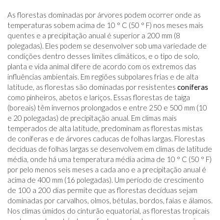
As florestas dominadas por árvores podem ocorrer onde as
temperaturas sobem acima de 10 ° C (50 ° F) nos meses mais
quentes e a precipitação anual é superior a 200 mm (8
polegadas). Eles podem se desenvolver sob uma variedade de
condições dentro desses limites climáticos, e o tipo de solo,
planta e vida animal difere de acordo com os extremos das
influências ambientais. Em regiões subpolares frias e de alta
latitude, as florestas são dominadas por resistentes
coníferas
como pinheiros, abetos e lariços. Essas florestas de taiga
(boreais) têm invernos prolongados e entre 250 e 500 mm (10
e 20 polegadas) de precipitação anual. Em climas mais
temperados de alta latitude, predominam as florestas mistas
de coníferas e de árvores caducas de folhas largas. Florestas
decíduas de folhas largas se desenvolvem em climas de latitude
média, onde há uma temperatura média acima de 10 ° C (50 ° F)
por pelo menos seis meses a cada ano e a precipitação anual é
acima de 400 mm (16 polegadas). Um período de crescimento
de 100 a 200 dias permite que as florestas decíduas sejam
dominadas por carvalhos, olmos, bétulas, bordos, faias e álamos.
Nos climas úmidos do cinturão equatorial, as florestas tropicais