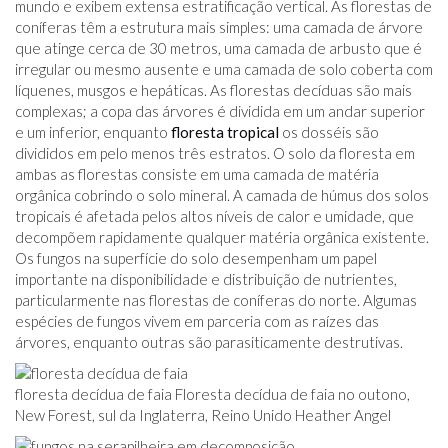
mundo e exibem extensa estratificação vertical. As florestas de
coníferas têm a estrutura mais simples: uma camada de árvore
que atinge cerca de 30 metros, uma camada de arbusto que é
irregular ou mesmo ausente e uma camada de solo coberta com
líquenes, musgos e hepáticas. As florestas decíduas são mais
complexas; a copa das árvores é dividida em um andar superior
e um inferior, enquanto
floresta tropical
os dosséis são
divididos em pelo menos três estratos. O solo da floresta em
ambas as florestas consiste em uma camada de matéria
orgânica cobrindo o solo mineral. A camada de húmus dos solos
tropicais é afetada pelos altos níveis de calor e umidade, que
decompõem rapidamente qualquer matéria orgânica existente.
Os fungos na superfície do solo desempenham um papel
importante na disponibilidade e distribuição de nutrientes,
particularmente nas florestas de coníferas do norte. Algumas
espécies de fungos vivem em parceria com as raízes das
árvores, enquanto outras são parasiticamente destrutivas.
floresta decídua de faia Floresta decídua de faia no outono,
New Forest, sul da Inglaterra, Reino Unido Heather Angel