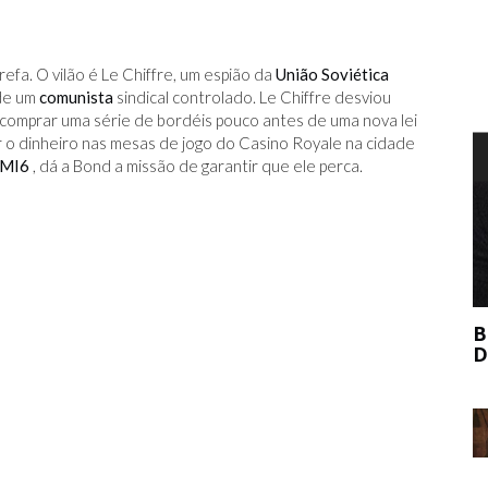
efa. O vilão é Le Chiffre, um espião da
União Soviética
 de um
comunista
sindical controlado. Le Chiffre desviou
 comprar uma série de bordéis pouco antes de uma nova lei
ar o dinheiro nas mesas de jogo do Casino Royale na cidade
T
MI6
, dá a Bond a missão de garantir que ele perca.
BERNIE MADOFF AJUDOU O MERCADO
DE ARTE?