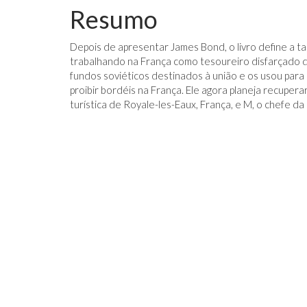
Resumo
Depois de apresentar James Bond, o livro define a tar
trabalhando na França como tesoureiro disfarçado
fundos soviéticos destinados à união e os usou para
proibir bordéis na França. Ele agora planeja recuper
IDO NO FACEBOOK
O TRUQUE ANTICÂNCER DOS
turística de Royale-les-Eaux, França, e M, o chefe da
CATIVAS - PARA
ELEFANTES É DESCOBERTO