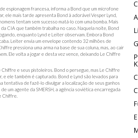
C
a de espionagem francesa, informa a Bond que um microfone
ar, ele mais tarde apresenta Bond à adorável Vesper Lynd,
A
is homens tentam sem sucesso matá-lo com uma bomba. Mais
o da CIA que também trabalha no caso. Naquela noite, Bond
L
jogando, enquanto Lynd e Leiter observam. Embora Bond
 acaba. Leiter envia um envelope contendo 32 milhões de
G
iffre pressiona uma arma na base de sua coluna, mas, ao cair
em. Ele volta a jogar e desta vez vence, deixando Le Chiffre
P
K
Chiffre e seus pistoleiros. Bond o persegue, mas Le Chiffre
C
r, e ele também é capturado. Bond e Lynd são levados para
na tentativa de fazê-lo divulgar a localização de seus ganhos
C
da de um agente da SMERSH, a agência soviética encarregada
 Chiffre.
F
E
M