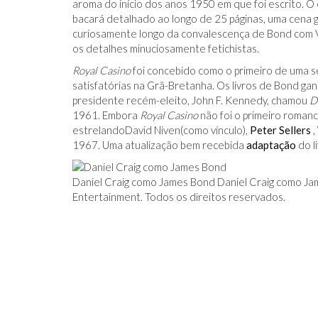
aroma do início dos anos 1950 em que foi escrito. O e
bacará detalhado ao longo de 25 páginas, uma cena g
curiosamente longo da convalescença de Bond com Vesp
os detalhes minuciosamente fetichistas.
Royal Casino
foi concebido como o primeiro de uma sé
satisfatórias na Grã-Bretanha. Os livros de Bond g
presidente recém-eleito, John F. Kennedy, chamou
D
1961. Embora
Royal Casino
não foi o primeiro romanc
estrelandoDavid Niven(como vínculo),
Peter Sellers
,
1967. Uma atualização bem recebida
adaptação
do l
Daniel Craig como James Bond Daniel Craig como J
Entertainment. Todos os direitos reservados.