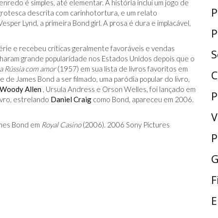
nredo é simples, até elementar. A história inclui um jogo de
P
rotesca descrita com carinhotortura, e um relato
er Lynd, a primeira Bond girl. A prosa é dura e implacável,
P
rie e recebeu críticas geralmente favoráveis ​​e vendas
S
anharam grande popularidade nos Estados Unidos depois que o
a Rússia com amor
(1957) em sua lista de livros favoritos em
C
e de James Bond a ser filmado, uma paródia popular do livro,
Woody Allen
, Ursula Andress e Orson Welles, foi lançado em
P
ivro, estrelando
Daniel Craig
como Bond, apareceu em 2006.
V
ames Bond em
Royal Casino
(2006). 2006 Sony Pictures
P
G
F
E