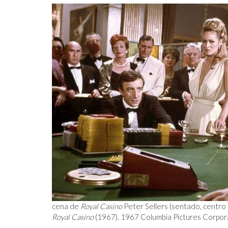
cena de
Royal Casino
Peter Sellers (sentado, centro
Royal Casino
(1967). 1967 Columbia Pictures Corpor