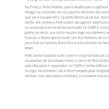
Na França, René Mathis, que trabalha para a agênci
inimigo foi colocado em seu quarto de hotel. Em um b
que será sua parceira. Quando Bond sai do bar, do
tarde, ele conhece Felix Leiter, um agente american
se acomoda à mesa de bacará onde Le Chiffre está 
ganhe no início, sua sorte muda e logo seu dinheiro
francos, e Bond aposta tudo. Um dos homens de Le Ch
para trás na cadeira, Bond tira a arma da mão do hom
limpo.
Mais tarde naquela noite, Lynd é sequestrado por Le 
usa pontas de metal para fazer o carro de Bond bate
uma villa vazia e separados. Le Chiffre tortura Bond 
no jogo. No entanto, ele é interrompido pela chega
de lidar com operativos rebeldes, e o homem mata Le