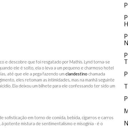
P
P
H
P
N
P
T
o e descobre que foi resgatado por Mathis. Lynd torna-se
quando ele é solto, ela o leva a um pequeno e charmoso hotel
P
ias, até que ele a pega fazendo um
clandestino
chamada
ngimento, eles retomam as intimidades, mas na manhã seguinte
T
cídio. Ela deixou um bilhete para ele confessando ter sido um
P
M
 de sofisticação em torno de comida, bebida, cigarros e carros
N
à potente mistura de sentimentalismo e misoginia - é o