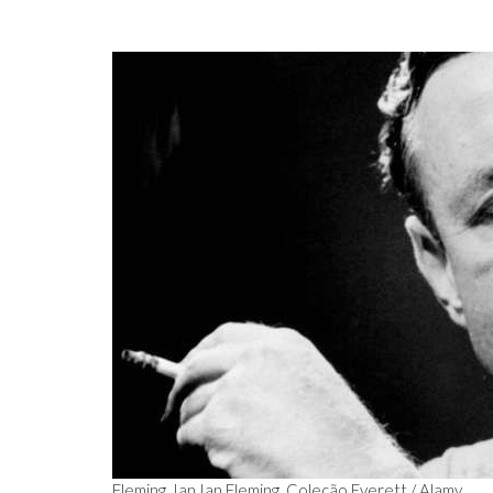
Fleming, Ian Ian Fleming. Coleção Everett / Alamy