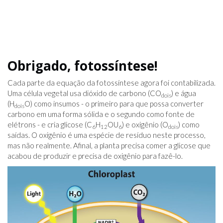
Obrigado, fotossíntese!
Cada parte da equação da fotossíntese agora foi contabilizada.
Uma célula vegetal usa dióxido de carbono (CO
) e água
dois
(H
O) como insumos - o primeiro para que possa converter
dois
carbono em uma forma sólida e o segundo como fonte de
elétrons - e cria glicose (C
H
OU
) e oxigênio (O
) como
6
12
6
dois
saídas. O oxigênio é uma espécie de resíduo neste processo,
mas não realmente. Afinal, a planta precisa comer a glicose que
acabou de produzir e precisa de oxigênio para fazê-lo.