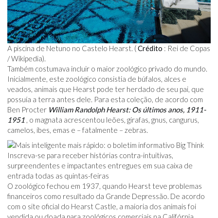
A piscina de Netuno no Castelo Hearst. (
Crédito
: Rei de Copas
/ Wikipedia).
Também costumava incluir o maior zoológico privado do mundo.
Inicialmente, este zoológico consistia de búfalos, alces e
veados, animais que Hearst pode ter herdado de seu pai, que
possuía a terra antes dele. Para esta coleção, de acordo com
Ben Procter
William Randolph Hearst: Os últimos anos, 1911-
1951
, o magnata acrescentou leões, girafas, gnus, cangurus,
camelos, íbes, emas e – fatalmente – zebras.
Inscreva-se para receber histórias contra-intuitivas,
surpreendentes e impactantes entregues em sua caixa de
entrada todas as quintas-feiras
O zoológico fechou em 1937, quando Hearst teve problemas
financeiros como resultado da Grande Depressão. De acordo
com o site oficial do Hearst Castle, a maioria dos animais foi
vendida ou doada para zoológicos comerciais na Califórnia,