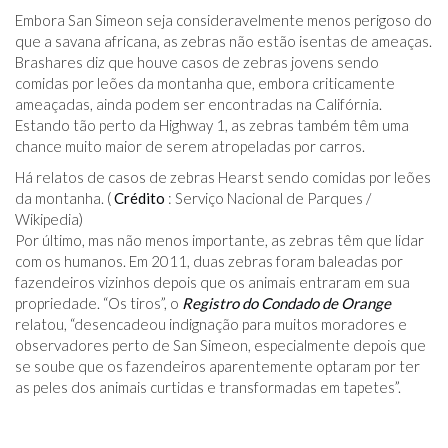
Embora San Simeon seja consideravelmente menos perigoso do
que a savana africana, as zebras não estão isentas de ameaças.
Brashares diz que houve casos de zebras jovens sendo
comidas por leões da montanha que, embora criticamente
ameaçadas, ainda podem ser encontradas na Califórnia.
Estando tão perto da Highway 1, as zebras também têm uma
chance muito maior de serem atropeladas por carros.
Há relatos de casos de zebras Hearst sendo comidas por leões
da montanha. (
Crédito
: Serviço Nacional de Parques /
Wikipedia)
Por último, mas não menos importante, as zebras têm que lidar
com os humanos. Em 2011, duas zebras foram baleadas por
fazendeiros vizinhos depois que os animais entraram em sua
propriedade. “Os tiros”, o
Registro do Condado de Orange
relatou, “desencadeou indignação para muitos moradores e
observadores perto de San Simeon, especialmente depois que
se soube que os fazendeiros aparentemente optaram por ter
as peles dos animais curtidas e transformadas em tapetes”.