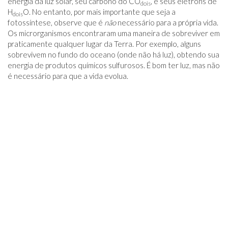
energia da luz solar, seu carbono do CO
, e seus elétrons de
dois
H
O. No entanto, por mais importante que seja a
dois
fotossíntese, observe que é
não
necessário para a própria vida.
Os microrganismos encontraram uma maneira de sobreviver em
praticamente qualquer lugar da Terra. Por exemplo, alguns
sobrevivem no fundo do oceano (onde não há luz), obtendo sua
energia de produtos químicos sulfurosos. É bom ter luz, mas não
é necessário para que a vida evolua.