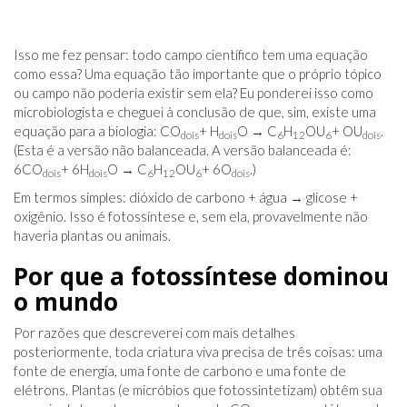
Isso me fez pensar: todo campo científico tem uma equação
como essa? Uma equação tão importante que o próprio tópico
ou campo não poderia existir sem ela? Eu ponderei isso como
microbiologista e cheguei à conclusão de que, sim, existe uma
equação para a biologia: CO
+ H
O → C
H
OU
+ OU
.
dois
dois
6
12
6
dois
(Esta é a versão não balanceada. A versão balanceada é:
6CO
+ 6H
O → C
H
OU
+ 6O
.)
dois
dois
6
12
6
dois
Em termos simples: dióxido de carbono + água → glicose +
oxigênio. Isso é fotossíntese e, sem ela, provavelmente não
haveria plantas ou animais.
Por que a fotossíntese dominou
o mundo
Por razões que descreverei com mais detalhes
posteriormente, toda criatura viva precisa de três coisas: uma
fonte de energia, uma fonte de carbono e uma fonte de
elétrons. Plantas (e micróbios que fotossintetizam) obtêm sua