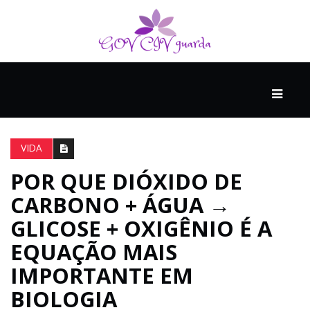
PRINCIPAL
PODCASTS
DO
VIDA
THINK
AGAIN
POR QUE DIÓXIDO DE
CARBONO + ÁGUA →
COMPANHEIRO
GLICOSE + OXIGÊNIO É A
EQUAÇÃO MAIS
IMPORTANTE EM
COMEÇA
COM
BIOLOGIA
UM
ESTRONDO