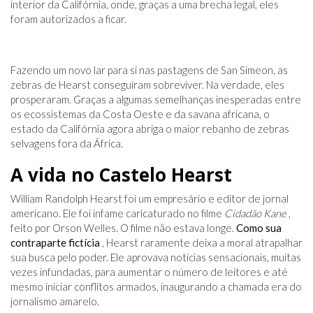
interior da Califórnia, onde, graças a uma brecha legal, eles
foram autorizados a ficar.
Fazendo um novo lar para si nas pastagens de San Simeon, as
zebras de Hearst conseguiram sobreviver. Na verdade, eles
prosperaram. Graças a algumas semelhanças inesperadas entre
os ecossistemas da Costa Oeste e da savana africana, o
estado da Califórnia agora abriga o maior rebanho de zebras
selvagens fora da África.
A vida no Castelo Hearst
William Randolph Hearst foi um empresário e editor de jornal
americano. Ele foi infame caricaturado no filme
Cidadão Kane
,
feito por Orson Welles. O filme não estava longe.
Como sua
contraparte fictícia
, Hearst raramente deixa a moral atrapalhar
sua busca pelo poder. Ele aprovava notícias sensacionais, muitas
vezes infundadas, para aumentar o número de leitores e até
mesmo iniciar conflitos armados, inaugurando a chamada era do
jornalismo amarelo.