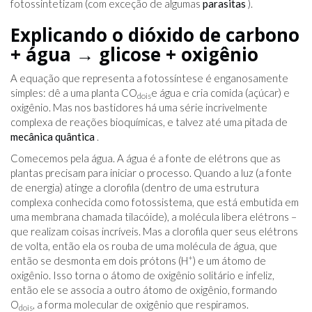
fotossintetizam (com exceção de algumas
parasitas
).
Explicando o dióxido de carbono
+ água → glicose + oxigênio
A equação que representa a fotossíntese é enganosamente
simples: dê a uma planta CO
e água e cria comida (açúcar) e
dois
oxigênio. Mas nos bastidores há uma série incrivelmente
complexa de reações bioquímicas, e talvez até uma pitada de
mecânica quântica
.
Comecemos pela água. A água é a fonte de elétrons que as
plantas precisam para iniciar o processo. Quando a luz (a fonte
de energia) atinge a clorofila (dentro de uma estrutura
complexa conhecida como fotossistema, que está embutida em
uma membrana chamada tilacóide), a molécula libera elétrons –
que realizam coisas incríveis. Mas a clorofila quer seus elétrons
de volta, então ela os rouba de uma molécula de água, que
+
então se desmonta em dois prótons (H
) e um átomo de
oxigênio. Isso torna o átomo de oxigênio solitário e infeliz,
então ele se associa a outro átomo de oxigênio, formando
O
, a forma molecular de oxigênio que respiramos.
dois