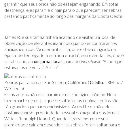
garantir que seus olhos não os estejam enganando. Em total
descrença, eles param e olham para o que parecem ser zebras,
pastando pacificamente ao longo das margens da Costa Oeste.
James R. e sua família tinham acabado de visitar um local de
observação de elefantes marinhos quando encontraram os
animais icônicos. “Acusei minha filha, que estava dirigindo na
época, de ter pegado a estrada errada”, escreveu James, que é
sul-africano, ao
um jornal local
chamado
Noozhawk
. “Achei que
estávamos de volta à África.”
Zebras pastando em San Simeon, Califórnia. (
Crédito
: BMilne /
Wikipedia)
Essas zebras não escaparam de um zoológico próximo. Nem
fazem parte de um parque de safári cujos confinamentos são
tão grandes que parecem invisíveis. Acredite ou não, eles
costumavam ser propriedade pessoal do magnata dos jornais
William Randolph Hearst. Quando Hearst morreu e sua
propriedade caiu em desordem, as zebras foram soltar para o