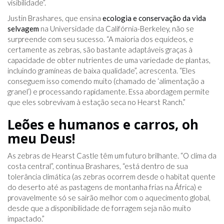
visibilidade”.
Justin Brashares, que ensina
ecologia e conservação da vida
selvagem
na Universidade da Califórnia-Berkeley, não se
surpreende com seu sucesso. “A maioria dos equídeos, e
certamente as zebras, são bastante adaptáveis ​​graças à
capacidade de obter nutrientes de uma variedade de plantas,
incluindo gramíneas de baixa qualidade”, acrescenta. “Eles
conseguem isso comendo muito (chamado de ‘alimentação a
granel’) e processando rapidamente. Essa abordagem permite
que eles sobrevivam à estação seca no Hearst Ranch.”
Leões e humanos e carros, oh
meu Deus!
As zebras de Hearst Castle têm um futuro brilhante. “O clima da
costa central”, continua Brashares, “está dentro de sua
tolerância climática (as zebras ocorrem desde o habitat quente
do deserto até as pastagens de montanha frias na África) e
provavelmente só se sairão melhor com o aquecimento global,
desde que a disponibilidade de forragem seja não muito
impactado.”