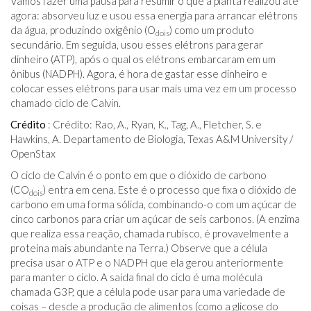
Vamos fazer uma pausa para resumir o que a planta realizou até
agora: absorveu luz e usou essa energia para arrancar elétrons
da água, produzindo oxigênio (O
) como um produto
dois
secundário. Em seguida, usou esses elétrons para gerar
dinheiro (ATP), após o qual os elétrons embarcaram em um
ônibus (NADPH). Agora, é hora de gastar esse dinheiro e
colocar esses elétrons para usar mais uma vez em um processo
chamado ciclo de Calvin.
Crédito
: Crédito: Rao, A., Ryan, K., Tag, A., Fletcher, S. e
Hawkins, A. Departamento de Biologia, Texas A&M University /
OpenStax
O ciclo de Calvin é o ponto em que o dióxido de carbono
(CO
) entra em cena. Este é o processo que fixa o dióxido de
dois
carbono em uma forma sólida, combinando-o com um açúcar de
cinco carbonos para criar um açúcar de seis carbonos. (A enzima
que realiza essa reação, chamada rubisco, é provavelmente a
proteína mais abundante na Terra.) Observe que a célula
precisa usar o ATP e o NADPH que ela gerou anteriormente
para manter o ciclo. A saída final do ciclo é uma molécula
chamada G3P, que a célula pode usar para uma variedade de
coisas – desde a produção de alimentos (como a glicose do