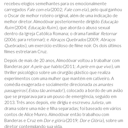
recebeu elogios semelhantes para os emocionalmente
carregados
Fale com ela
(2002;
Fale com ela
), pelo qual ganhou
o Oscar de melhor roteiro original, além de uma indicação de
melhor diretor. Almodóvar posteriormente dirigido
Educação
Ruim
(2004;
Educação Ruim
), que aborda o abuso sexual
dentro da Igreja Católica Romana; o drama familiar
Retornar
(2006; para retornar); e
Abraços Quebrados
(2009;
Abraços
Quebrados
), um exercício estiloso de filme noir. Os dois últimos
filmes estrelaram Cruz.
Depois de mais de 20 anos, Almodóvar voltou a trabalhar com
Banderas por
A pele que habito
(2011;
A pele em que vivo
), um
thriller psicológico sobre um cirurgião plástico que realiza
experimentos com uma mulher que mantém em cativeiro. A
comédia exagerada e socialmente direcionada
os amantes
passageiros
(
Estou tão animado!
), colocado a bordo de um avião
que se preparava para um pouso de emergência, seguido em
2013. Três anos depois, ele dirigiu e escreveu
Julieta
, um
drama sobre uma mãe e filha separadas; foi baseado em vários
contos de Alice Munro. Almodóvar então trabalhou com
Banderas e Cruz em
Dor e glória
(2019;
Dor e Glória
), sobre um
diretor contemplando sua vida.