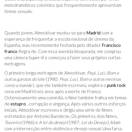
melodramáticos coloridos que frequentemente apresentam
temas sexuais.
Quando jovem, Almodóvar mudou-se para
Madrid
com a
esperança de frequentar a escola nacional de cinema da
Espanha, mas recentemente fechada pelo ditador
Francisco
franco
Regra de. Com essa avenida bloqueada, ele comprou
uma câmera Super-8 e começou a fazer seus próprios curtas-
metragens.
O primeiro longa-metragem de Almodóvar,
Pepi, Luci, Bom e
outras garotas do lote
(1980;
Pepi, Luci, Bom e outras meninas
como a mamãe
), que ele também escreveu, explora o
punk rock
cena em Madrid nos anos após a morte de Franco.
Ostensivamente uma comédia, o filme também trafica em temas
de
estupro
, corrupção e vingança. Após vários outros esforços
iniciais, Almodóvar escreveu e dirigiu uma série de filmes
estrelados por Antonio Banderas. Os primeiros dois filmes,
Toureiro
(1986) e
A lei do desejo
(1987;
Lei do Desejo
), lidam
com a intersecção entre violência e desejo sexual. Uma farsa