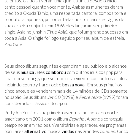
talentos. Os dois tiveram uma química única desde o início,
tanto pessoal quanto vocalmente. Ambas as mulheres deram
crédito a Okuda Tamio, uma respeitada cantora, compositora e
produtora japonesa, por orientá-las nos primeiros estágios de
sua carreira conjunta. Em 1996 eles lançaram seu primeiro
single, Asia no junshin (True Asia), que foi um grande sucesso em
toda a Ásia. O single foi logo seguido por seu álbum de estreia,
AmiYumi
.
Seus cinco álbuns seguintes expandiram seu público e o alcance
de seus
música
. Eles
colaborou
com outros músicos pop para
criar um som jangly que se fundiu livremente com outros estilos,
incluindo country, hard rock e
bossa nova
. Em seus primeiros
cinco anos, eles venderam mais de 14 milhões de CDs somente
no Japão. Seus álbuns
Jet CD
(1998) e
Febre febre
(1999) foram
considerados clássicos do J-pop.
Puffy AmiYumi fez sua primeira aventura no mercado norte-
americano em 2001 com o álbum
Espinho
. A banda conseguiu
tempo no ar em rádios universitárias e apareceu em programas
populares
alternativo
música
vindas
nas grandes cidades. Cinco