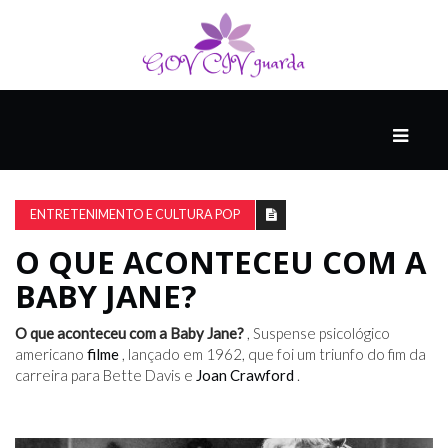
PRINCIPAL
PODCASTS
DO
ENTRETENIMENTO E CULTURA POP
THINK
AGAIN
O QUE ACONTECEU COM A
BABY JANE?
COMPANHEIRO
O que aconteceu com a Baby Jane?
, Suspense psicológico
americano
filme
, lançado em 1962, que foi um triunfo do fim da
carreira para Bette Davis e
Joan Crawford
.
COMEÇA
COM
UM
ESTRONDO