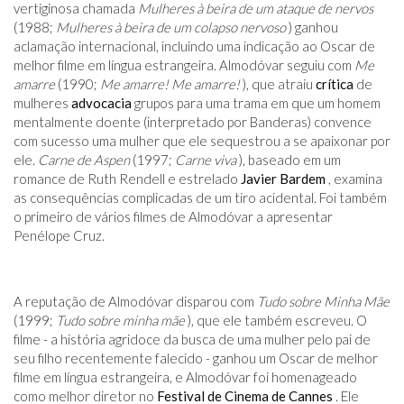
vertiginosa chamada
Mulheres à beira de um ataque de nervos
(1988;
Mulheres à beira de um colapso nervoso
) ganhou
aclamação internacional, incluindo uma indicação ao Oscar de
melhor filme em língua estrangeira. Almodóvar seguiu com
Me
amarre
(1990;
Me amarre! Me amarre!
), que atraiu
crítica
de
mulheres
advocacia
grupos para uma trama em que um homem
mentalmente doente (interpretado por Banderas) convence
com sucesso uma mulher que ele sequestrou a se apaixonar por
ele.
Carne de Aspen
(1997;
Carne viva
), baseado em um
romance de Ruth Rendell e estrelado
Javier Bardem
, examina
as consequências complicadas de um tiro acidental. Foi também
o primeiro de vários filmes de Almodóvar a apresentar
Penélope Cruz.
A reputação de Almodóvar disparou com
Tudo sobre Minha Mãe
(1999;
Tudo sobre minha mãe
), que ele também escreveu. O
filme - a história agridoce da busca de uma mulher pelo pai de
seu filho recentemente falecido - ganhou um Oscar de melhor
filme em língua estrangeira, e Almodóvar foi homenageado
como melhor diretor no
Festival de Cinema de Cannes
. Ele