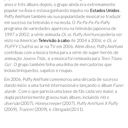
anos e três álbuns depois, o grupo ainda era extremamente
popular na Ásia e estava ganhando impulso no
Estados Unidos
.
Puffy AmiYumi também viu sua popularidade musical se traduzir
em sucesso na televisão e na moda. O
Pa-Pa-Pa-Pa-Paffy
programa de variedades apareceu na televisão japonesa de
1997 a 2002; a série animada
Oi, oi, Puffy AmiYumi
poderia ser
visto na American
Televisão à cabo
de 2004 a 2006; e
Oi, oi
PUFFY Club
foi ao ar na TV em 2006. Além disso, Puffy AmiYumi
contribuiu com a música tema para a série de super-heróis de
animação
Jovens Titãs
, e a música foi remixada para
Teen Titans
Go!
. O grupo também tinha uma linha de mercadorias que
incluía brinquedos, sapatos e roupas.
Em 2006, Puffy AmiYumi comemorou uma década de sucesso
dando início a uma turnê internacional e lançando o álbum
Fazer
alarde
. Com o que parecia uma base de fãs cada vez maior, a
dupla posteriormente gravou mais álbuns, incluindo
Hit e
diversão
(2007),
Honeycreeper
(2007),
Puffy AmiYumi X Puffy
(2009),
Trazem!
(2009), e
Obrigada
(2011).