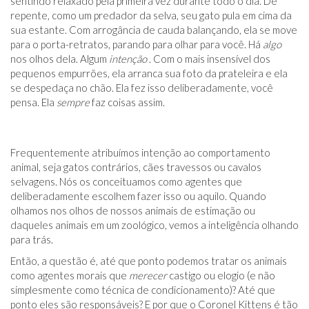
sentindo relaxado pela primeira vez durante todo o dia. De
repente, como um predador da selva, seu gato pula em cima da
sua estante. Com arrogância de cauda balançando, ela se move
para o porta-retratos, parando para olhar para você. Há
algo
nos olhos dela. Algum
intenção
. Com o mais insensível dos
pequenos empurrões, ela arranca sua foto da prateleira e ela
se despedaça no chão. Ela fez isso deliberadamente, você
pensa. Ela
sempre
faz coisas assim.
Frequentemente atribuímos intenção ao comportamento
animal, seja gatos contrários, cães travessos ou cavalos
selvagens. Nós os conceituamos como agentes que
deliberadamente escolhem fazer isso ou aquilo. Quando
olhamos nos olhos de nossos animais de estimação ou
daqueles animais em um zoológico, vemos a inteligência olhando
para trás.
Então, a questão é, até que ponto podemos tratar os animais
como agentes morais que
merecer
castigo ou elogio (e não
simplesmente como técnica de condicionamento)? Até que
ponto eles são responsáveis? E por que o Coronel Kittens é tão