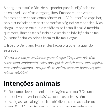
A pergunta é muito fácil de responder para inteligências de
baixo nível – de vírus até gorgulhos. Embora muitas vezes
falemos sobre coisas como câncer ou HIV “querer” se espalhar,
isso é principalmente antropomorfismo figurativo e poético. Mas
chega um ponto em que a metáfora se torna literal. À medida
que mergulhamos mais fundo na escada da inteligência animal
(ou senciência), as coisas ficam muito mais vagas.
O filósofo Bertrand Russell destacou o problema quando
escreveu:
“Certa vez, um pescador me garantiu que 'Os peixes não têm
senso nem sentimento.' Não consegui descobrir como ele adquiriu
esse conhecimento... no que diz respeito aos seres humanos, não
admite dúvidas”.
Intenções animais
Então, como devemos entender “agência animal”? De uma
perspectiva darwiniana básica, todos os animais têm
estratégias para atingir certos objetivos, como acasalar ou
comer. Eles têm um fim em mente e operam um meio para