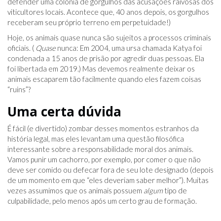
defender uma colônia de gorgulhos das acusações raivosas dos
viticultores locais. Acontece que, 40 anos depois, os gorgulhos
receberam seu próprio terreno em perpetuidade!)
Hoje, os animais quase nunca são sujeitos a processos criminais
oficiais. (
Quase
nunca: Em 2004, uma ursa chamada Katya foi
condenada a 15 anos de prisão por agredir duas pessoas. Ela
foi libertada em 2019.) Mas devemos realmente deixar os
animais escaparem tão facilmente quando eles fazem coisas
“ruins”?
Uma certa dúvida
É fácil (e divertido) zombar desses momentos estranhos da
história legal, mas eles levantam uma questão filosófica
interessante sobre a responsabilidade moral dos animais.
Vamos punir um cachorro, por exemplo, por comer o que não
deve ser comido ou defecar fora de seu lote designado (depois
de um momento em que “eles deveriam saber melhor”). Muitas
vezes assumimos que os animais possuem
algum
tipo de
culpabilidade, pelo menos após um certo grau de formação.