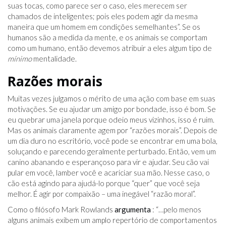
suas tocas, como parece ser o caso, eles merecem ser
chamados de inteligentes; pois eles podem agir da mesma
maneira que um homem em condições semelhantes”. Se os
humanos são a medida da mente, e os animais se comportam
como um humano, então devemos atribuir a eles algum tipo de
mínimo
mentalidade.
Razões morais
Muitas vezes julgamos o mérito de uma ação com base em suas
motivações. Se eu ajudar um amigo por bondade, isso é bom. Se
eu quebrar uma janela porque odeio meus vizinhos, isso é ruim.
Mas os animais claramente agem por “razões morais”. Depois de
um dia duro no escritório, você pode se encontrar em uma bola,
soluçando e parecendo geralmente perturbado. Então, vem um
canino abanando e esperançoso para vir e ajudar. Seu cão vai
pular em você, lamber você e acariciar sua mão. Nesse caso, o
cão está agindo para ajudá-lo porque “quer” que você seja
melhor. É agir por compaixão – uma inegável “razão moral”.
Como o filósofo Mark Rowlands
argumenta
: “…pelo menos
alguns animais exibem um amplo repertório de comportamentos