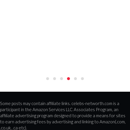
Some posts may contain affiliate links. celebs-networth.com is a
participant in the Amazon Services LLC Associates Program, an
affiliate advertising program designed to provide a means for sites
to earn advertising fees by advertising and linking to Amazon(.com,
.co.uk, .ca etc).