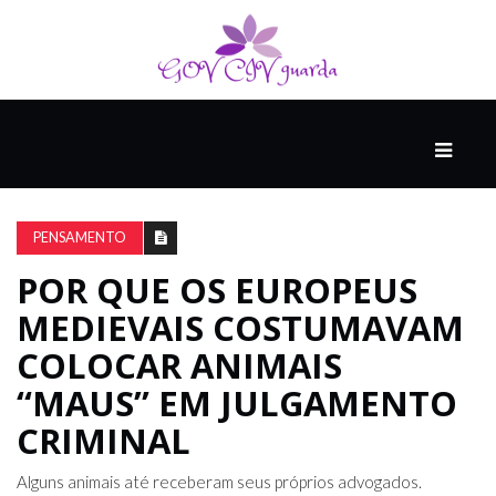
PRINCIPAL
PODCASTS
DO
PENSAMENTO
THINK
AGAIN
POR QUE OS EUROPEUS
MEDIEVAIS COSTUMAVAM
COMPANHEIRO
COLOCAR ANIMAIS
“MAUS” EM JULGAMENTO
CRIMINAL
COMEÇA
COM
UM
Alguns animais até receberam seus próprios advogados.
ESTRONDO