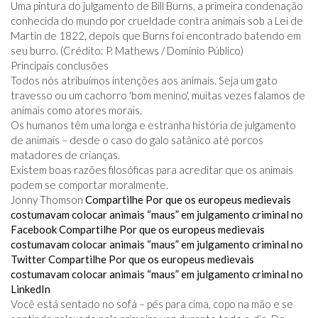
Uma pintura do julgamento de Bill Burns, a primeira condenação
conhecida do mundo por crueldade contra animais sob a Lei de
Martin de 1822, depois que Burns foi encontrado batendo em
seu burro. (Crédito: P. Mathews / Domínio Público)
Principais conclusões
Todos nós atribuímos intenções aos animais. Seja um gato
travesso ou um cachorro 'bom menino', muitas vezes falamos de
animais como atores morais.
Os humanos têm uma longa e estranha história de julgamento
de animais – desde o caso do galo satânico até porcos
matadores de crianças.
Existem boas razões filosóficas para acreditar que os animais
podem se comportar moralmente.
Jonny Thomson
Compartilhe Por que os europeus medievais
costumavam colocar animais “maus” em julgamento criminal no
Facebook
Compartilhe Por que os europeus medievais
costumavam colocar animais “maus” em julgamento criminal no
Twitter
Compartilhe Por que os europeus medievais
costumavam colocar animais “maus” em julgamento criminal no
LinkedIn
Você está sentado no sofá – pés para cima, copo na mão e se