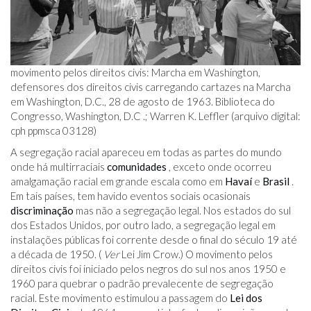
movimento pelos direitos civis: Marcha em Washington,
defensores dos direitos civis carregando cartazes na Marcha
em Washington, D.C., 28 de agosto de 1963. Biblioteca do
Congresso, Washington, D.C .; Warren K. Leffler (arquivo digital:
cph ppmsca ​​03128)
A segregação racial apareceu em todas as partes do mundo
onde há multirraciais
comunidades
, exceto onde ocorreu
amalgamação racial em grande escala como em
Havaí
e
Brasil
.
Em tais países, tem havido eventos sociais ocasionais
discriminação
mas não a segregação legal. Nos estados do sul
dos Estados Unidos, por outro lado, a segregação legal em
instalações públicas foi corrente desde o final do século 19 até
a década de 1950. (
Ver
Lei Jim Crow.) O movimento pelos
direitos civis foi iniciado pelos negros do sul nos anos 1950 e
1960 para quebrar o padrão prevalecente de segregação
racial. Este movimento estimulou a passagem do
Lei dos