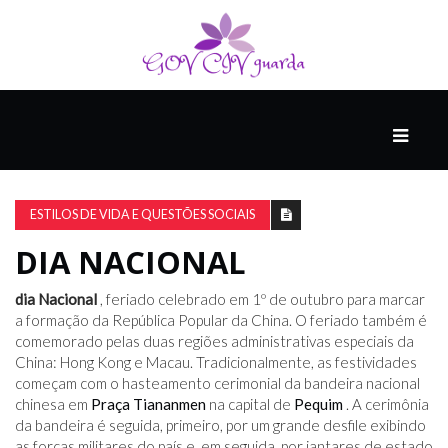
PRINCIPAL
PODCASTS
DO
ESTILOS DE VIDA E QUESTÕES SOCIAIS
THINK
AGAIN
DIA NACIONAL
dia Nacional
, feriado celebrado em 1º de outubro para marcar
COMPANHEIRO
a formação da República Popular da China. O feriado também é
comemorado pelas duas regiões administrativas especiais da
China: Hong Kong e Macau. Tradicionalmente, as festividades
começam com o hasteamento cerimonial da bandeira nacional
COMEÇA
chinesa em
Praça Tiananmen
na capital de
Pequim
. A cerimônia
COM
da bandeira é seguida, primeiro, por um grande desfile exibindo
UM
as forças militares do país e, em seguida, por jantares de estado
ESTRONDO