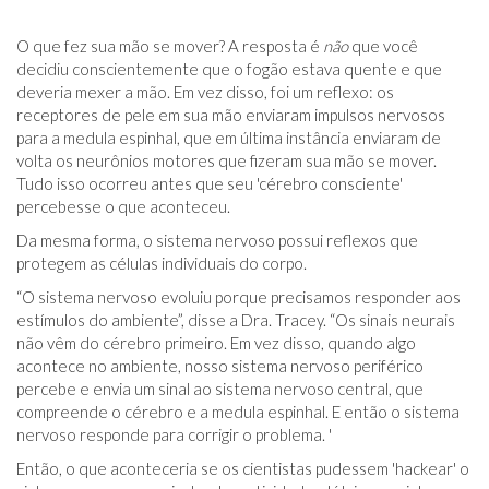
O que fez sua mão se mover? A resposta é
não
que você
decidiu conscientemente que o fogão estava quente e que
deveria mexer a mão. Em vez disso, foi um reflexo: os
receptores de pele em sua mão enviaram impulsos nervosos
para a medula espinhal, que em última instância enviaram de
volta os neurônios motores que fizeram sua mão se mover.
Tudo isso ocorreu antes que seu 'cérebro consciente'
percebesse o que aconteceu.
Da mesma forma, o sistema nervoso possui reflexos que
protegem as células individuais do corpo.
“O sistema nervoso evoluiu porque precisamos responder aos
estímulos do ambiente”, disse a Dra. Tracey. “Os sinais neurais
não vêm do cérebro primeiro. Em vez disso, quando algo
acontece no ambiente, nosso sistema nervoso periférico
percebe e envia um sinal ao sistema nervoso central, que
compreende o cérebro e a medula espinhal. E então o sistema
nervoso responde para corrigir o problema. '
Então, o que aconteceria se os cientistas pudessem 'hackear' o