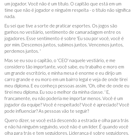
um jogador. Você não é um título. O capitão que está em um
time que não é jogador e ninguém respeita - o título não significa
nada.
Eu sei que tive a sorte de praticar esportes. Os jogos são
ganhos no vestiário, sentimento de camaradagem entre os
jogadores. Esse sentimento é sobre 'Eu sou por você, você é
por mim. Descemos juntos, subimos juntos. Vencemos juntos,
perdemos juntos. '
Mas se eu sou o capitão, o 'CEO' naquele vestiário, e me
considero tão importante, você sabe, eu trabalho e moro em
um grande escritório, e minha mesa é enorme e eu dirijo um
carro grande e eu moro em um bairro legal e veja de onde tirei
meu diploma. E eu conheço pessoas assim, 'Oh, olhe de onde eu
tirei meu diploma. Eu sou o melhor da minha classe. ' E,
francamente, eu não poderia me importar menos. Você é um
jogador da equipe? Você é respeitado? Você é apreciado? Você
pode influenciar? As pessoas vão te seguir?
Quero dizer, se você está descendo a estrada e olha para trás
e não há ninguém seguindo, você não é um líder. É quando você
olha para trás e tem seguidores. Liderança é sobre seguidores.