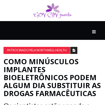
PRINCIPAL
PODCASTS
DO
PATROCINADO PELA NORTHWELL HEALTH
THINK
AGAIN
COMO MINÚSCULOS
IMPLANTES
COMPANHEIRO
BIOELETRÔNICOS PODEM
ALGUM DIA SUBSTITUIR AS
DROGAS FARMACÊUTICAS
COMEÇA
COM
UM
ESTRONDO