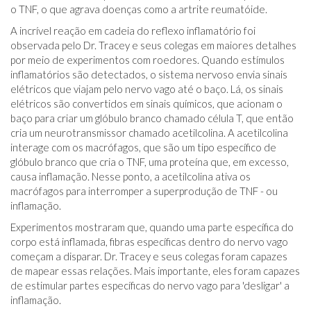
o TNF, o que agrava doenças como a artrite reumatóide.
A incrível reação em cadeia do reflexo inflamatório foi
observada pelo Dr. Tracey e seus colegas em maiores detalhes
por meio de experimentos com roedores. Quando estímulos
inflamatórios são detectados, o sistema nervoso envia sinais
elétricos que viajam pelo nervo vago até o baço. Lá, os sinais
elétricos são convertidos em sinais químicos, que acionam o
baço para criar um glóbulo branco chamado célula T, que então
cria um neurotransmissor chamado acetilcolina. A acetilcolina
interage com os macrófagos, que são um tipo específico de
glóbulo branco que cria o TNF, uma proteína que, em excesso,
causa inflamação. Nesse ponto, a acetilcolina ativa os
macrófagos para interromper a superprodução de TNF - ou
inflamação.
Experimentos mostraram que, quando uma parte específica do
corpo está inflamada, fibras específicas dentro do nervo vago
começam a disparar. Dr. Tracey e seus colegas foram capazes
de mapear essas relações. Mais importante, eles foram capazes
de estimular partes específicas do nervo vago para 'desligar' a
inflamação.