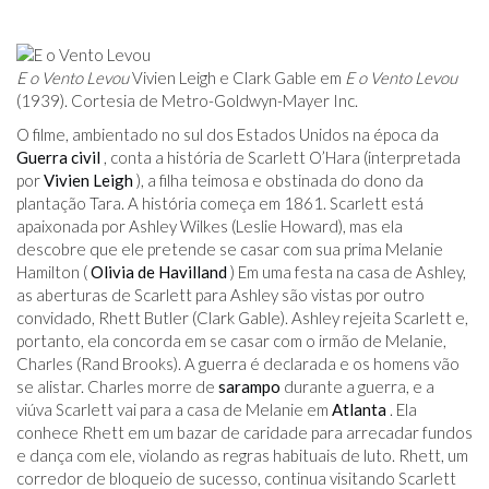
E o Vento Levou
Vivien Leigh e Clark Gable em
E o Vento Levou
(1939). Cortesia de Metro-Goldwyn-Mayer Inc.
O filme, ambientado no sul dos Estados Unidos na época da
Guerra civil
, conta a história de Scarlett O’Hara (interpretada
por
Vivien Leigh
), a filha teimosa e obstinada do dono da
plantação Tara. A história começa em 1861. Scarlett está
apaixonada por Ashley Wilkes (Leslie Howard), mas ela
descobre que ele pretende se casar com sua prima Melanie
Hamilton (
Olivia de Havilland
) Em uma festa na casa de Ashley,
as aberturas de Scarlett para Ashley são vistas por outro
convidado, Rhett Butler (Clark Gable). Ashley rejeita Scarlett e,
portanto, ela concorda em se casar com o irmão de Melanie,
Charles (Rand Brooks). A guerra é declarada e os homens vão
se alistar. Charles morre de
sarampo
durante a guerra, e a
viúva Scarlett vai para a casa de Melanie em
Atlanta
. Ela
conhece Rhett em um bazar de caridade para arrecadar fundos
e dança com ele, violando as regras habituais de luto. Rhett, um
corredor de bloqueio de sucesso, continua visitando Scarlett