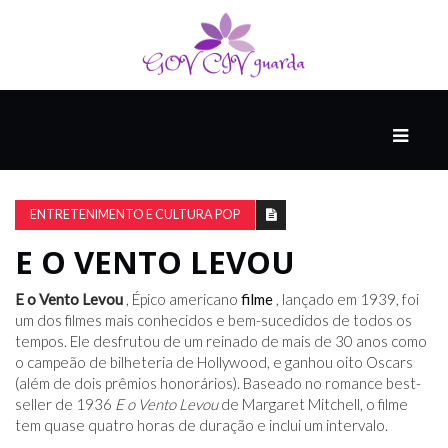
PRINCIPAL
PODCASTS
DO
ENTRETENIMENTO E CULTURA POP
THINK
AGAIN
E O VENTO LEVOU
E o Vento Levou
, Épico americano
filme
, lançado em 1939, foi
COMPANHEIRO
um dos filmes mais conhecidos e bem-sucedidos de todos os
tempos. Ele desfrutou de um reinado de mais de 30 anos como
o campeão de bilheteria de Hollywood, e ganhou oito Oscars
(além de dois prêmios honorários). Baseado no romance best-
COMEÇA
seller de 1936
E o Vento Levou
de Margaret Mitchell, o filme
COM
tem quase quatro horas de duração e inclui um intervalo.
UM
ESTRONDO