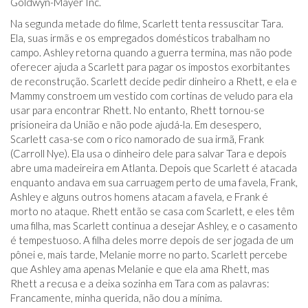
Goldwyn-Mayer Inc.
Na segunda metade do filme, Scarlett tenta ressuscitar Tara.
Ela, suas irmãs e os empregados domésticos trabalham no
campo. Ashley retorna quando a guerra termina, mas não pode
oferecer ajuda a Scarlett para pagar os impostos exorbitantes
de reconstrução. Scarlett decide pedir dinheiro a Rhett, e ela e
Mammy constroem um vestido com cortinas de veludo para ela
usar para encontrar Rhett. No entanto, Rhett tornou-se
prisioneira da União e não pode ajudá-la. Em desespero,
Scarlett casa-se com o rico namorado de sua irmã, Frank
(Carroll Nye). Ela usa o dinheiro dele para salvar Tara e depois
abre uma madeireira em Atlanta. Depois que Scarlett é atacada
enquanto andava em sua carruagem perto de uma favela, Frank,
Ashley e alguns outros homens atacam a favela, e Frank é
morto no ataque. Rhett então se casa com Scarlett, e eles têm
uma filha, mas Scarlett continua a desejar Ashley, e o casamento
é tempestuoso. A filha deles morre depois de ser jogada de um
pônei e, mais tarde, Melanie morre no parto. Scarlett percebe
que Ashley ama apenas Melanie e que ela ama Rhett, mas
Rhett a recusa e a deixa sozinha em Tara com as palavras:
Francamente, minha querida, não dou a mínima.