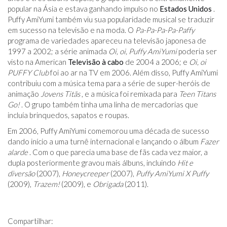
popular na Ásia e estava ganhando impulso no
Estados Unidos
.
Puffy AmiYumi também viu sua popularidade musical se traduzir
em sucesso na televisão e na moda. O
Pa-Pa-Pa-Pa-Paffy
programa de variedades apareceu na televisão japonesa de
1997 a 2002; a série animada
Oi, oi, Puffy AmiYumi
poderia ser
visto na American
Televisão à cabo
de 2004 a 2006; e
Oi, oi
PUFFY Club
foi ao ar na TV em 2006. Além disso, Puffy AmiYumi
contribuiu com a música tema para a série de super-heróis de
animação
Jovens Titãs
, e a música foi remixada para
Teen Titans
Go!
. O grupo também tinha uma linha de mercadorias que
incluía brinquedos, sapatos e roupas.
Em 2006, Puffy AmiYumi comemorou uma década de sucesso
dando início a uma turnê internacional e lançando o álbum
Fazer
alarde
. Com o que parecia uma base de fãs cada vez maior, a
dupla posteriormente gravou mais álbuns, incluindo
Hit e
diversão
(2007),
Honeycreeper
(2007),
Puffy AmiYumi X Puffy
(2009),
Trazem!
(2009), e
Obrigada
(2011).
Compartilhar: