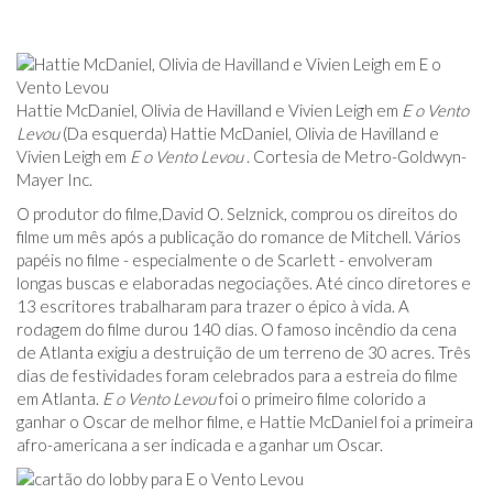
Hattie McDaniel, Olivia de Havilland e Vivien Leigh em
E o Vento
Levou
(Da esquerda) Hattie McDaniel, Olivia de Havilland e
Vivien Leigh em
E o Vento Levou
. Cortesia de Metro-Goldwyn-
Mayer Inc.
O produtor do filme,David O. Selznick, comprou os direitos do
filme um mês após a publicação do romance de Mitchell. Vários
papéis no filme - especialmente o de Scarlett - envolveram
longas buscas e elaboradas negociações. Até cinco diretores e
13 escritores trabalharam para trazer o épico à vida. A
rodagem do filme durou 140 dias. O famoso incêndio da cena
de Atlanta exigiu a destruição de um terreno de 30 acres. Três
dias de festividades foram celebrados para a estreia do filme
em Atlanta.
E o Vento Levou
foi o primeiro filme colorido a
ganhar o Oscar de melhor filme, e Hattie McDaniel foi a primeira
afro-americana a ser indicada e a ganhar um Oscar.