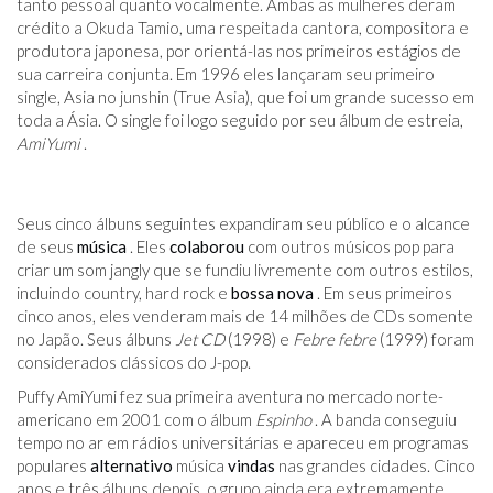
tanto pessoal quanto vocalmente. Ambas as mulheres deram
crédito a Okuda Tamio, uma respeitada cantora, compositora e
produtora japonesa, por orientá-las nos primeiros estágios de
sua carreira conjunta. Em 1996 eles lançaram seu primeiro
single, Asia no junshin (True Asia), que foi um grande sucesso em
toda a Ásia. O single foi logo seguido por seu álbum de estreia,
AmiYumi
.
Seus cinco álbuns seguintes expandiram seu público e o alcance
de seus
música
. Eles
colaborou
com outros músicos pop para
criar um som jangly que se fundiu livremente com outros estilos,
incluindo country, hard rock e
bossa nova
. Em seus primeiros
cinco anos, eles venderam mais de 14 milhões de CDs somente
no Japão. Seus álbuns
Jet CD
(1998) e
Febre febre
(1999) foram
considerados clássicos do J-pop.
Puffy AmiYumi fez sua primeira aventura no mercado norte-
americano em 2001 com o álbum
Espinho
. A banda conseguiu
tempo no ar em rádios universitárias e apareceu em programas
populares
alternativo
música
vindas
nas grandes cidades. Cinco
anos e três álbuns depois, o grupo ainda era extremamente