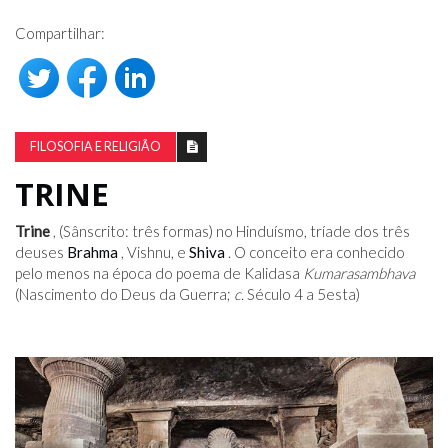
Compartilhar:
FILOSOFIA E RELIGIÃO
TRINE
Trine
, (Sânscrito: três formas) no Hinduísmo, tríade dos três
deuses
Brahma
, Vishnu, e
Shiva
. O conceito era conhecido
pelo menos na época do poema de Kalidasa
Kumarasambhava
(Nascimento do Deus da Guerra;
c.
Século 4 a 5
esta
)