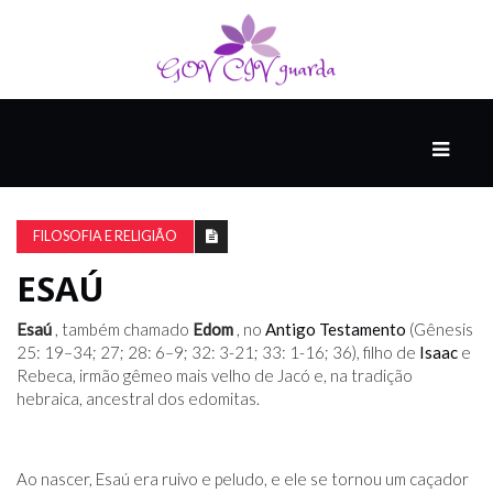
PRINCIPAL
PODCASTS
DO
FILOSOFIA E RELIGIÃO
THINK
AGAIN
ESAÚ
Esaú
, também chamado
Edom
, no
Antigo Testamento
(Gênesis
COMPANHEIRO
25: 19–34; 27; 28: 6–9; 32: 3-21; 33: 1-16; 36), filho de
Isaac
e
Rebeca, irmão gêmeo mais velho de Jacó e, na tradição
hebraica, ancestral dos edomitas.
COMEÇA
COM
UM
Ao nascer, Esaú era ruivo e peludo, e ele se tornou um caçador
ESTRONDO