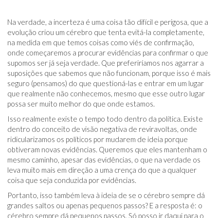
Na verdade, a incerteza é uma coisa tão difícil e perigosa, que a
evolução criou um cérebro que tenta evitá-la completamente,
na medida em que temos coisas como viés de confirmação,
onde começaremos a procurar evidências para confirmar o que
supomos ser já seja verdade. Que preferiríamos nos agarrar a
suposições que sabemos que não funcionam, porque isso é mais
seguro (pensamos) do que questioná-las e entrar em um lugar
que realmente não conhecemos, mesmo que esse outro lugar
possa ser muito melhor do que onde estamos.
Isso realmente existe o tempo todo dentro da política. Existe
dentro do conceito de visão negativa de reviravoltas, onde
ridicularizamos os políticos por mudarem de ideia porque
obtiveram novas evidências. Queremos que eles mantenham o
mesmo caminho, apesar das evidências, o que na verdade os
leva muito mais em direção a uma crença do que a qualquer
coisa que seja conduzida por evidências.
Portanto, isso também leva à ideia de se o cérebro sempre dá
grandes saltos ou apenas pequenos passos? E a resposta é: o
cérebro sempre dá pequenos passos. Só posso ir daqui para o