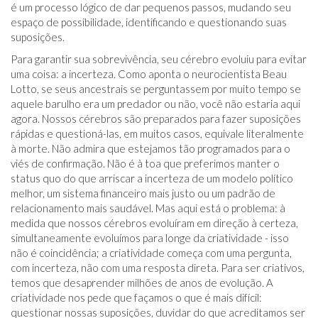
é um processo lógico de dar pequenos passos, mudando seu
espaço de possibilidade, identificando e questionando suas
suposições.
Para garantir sua sobrevivência, seu cérebro evoluiu para evitar
uma coisa: a incerteza. Como aponta o neurocientista Beau
Lotto, se seus ancestrais se perguntassem por muito tempo se
aquele barulho era um predador ou não, você não estaria aqui
agora. Nossos cérebros são preparados para fazer suposições
rápidas e questioná-las, em muitos casos, equivale literalmente
à morte. Não admira que estejamos tão programados para o
viés de confirmação. Não é à toa que preferimos manter o
status quo do que arriscar a incerteza de um modelo político
melhor, um sistema financeiro mais justo ou um padrão de
relacionamento mais saudável. Mas aqui está o problema: à
medida que nossos cérebros evoluíram em direção à certeza,
simultaneamente evoluímos para longe da criatividade - isso
não é coincidência; a criatividade começa com uma pergunta,
com incerteza, não com uma resposta direta. Para ser criativos,
temos que desaprender milhões de anos de evolução. A
criatividade nos pede que façamos o que é mais difícil:
questionar nossas suposições, duvidar do que acreditamos ser