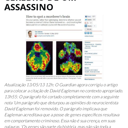
ASSASSINO
Atualização 13/05/13 12h: O Guardian agora corrigiu o artigo
para colocar a citação de David Eagleman no contexto apropriado.
13h55: O parágrafo foi cortado completamente com a seguinte
nota 'Um parágrafo que deturpou as opiniões do neurocientista
David Eagleman foi removido. O parágrafo implicava que
Eagleman acreditava que a posse de genes específicos resultava
em comportamento criminoso. Essa não é sua crença, em suas
palavras, 'Os genes são parte da história, mas não são toda a