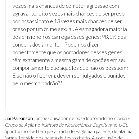
vezes mais chances de cometer agressão com
agravante, oito vezes mais chances de ser preso
por assassinato e 13 vezes mais chances de ser
preso por um crime sexual. A esmagadora maioria
dos prisioneiros carrega esses genes; 98,1% dos
condenados à morte ... Podemos dizer
honestamente que os portadores desses genes
têm exatamente a mesma gama de opções em seu
comportamento que aqueles que não os possuem?
E se não o fizerem, devem ser julgados e punidos
pelo mesmo padrão? '
Jim Parkinson
, um pesquisador de pós-doutorado no
Corpo e
Grupo de Ação
no
Instituto de Neurociência Cognitiva
no
UCL
apontou no Twitter que a piada de Eagleman parece, de alguma
forma, ter sido deslocada do texto citado. A conclusão de