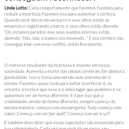
Linda Lotto:
Cada comportamento que fazemos, fazemos para
reduzir a incerteza. Fazemos isso para aumentar a certeza.
Quando você desce em um barco e seus olhos estão se
movendo e registrando o barco, e seus olhos estão dizendo:
'Oh, estamos parados', mas seus ouvidos internos estão
dizendo: 'Não, não, estamos nos movendo . ” E seu cérebro não
consegue lidar com esse conflito, então fica doente.
O estresse resultante da incerteza é enorme em nossa
sociedade. Aumenta a morte das células cerebrais. Ele diminui a
plasticidade. Isso o torna uma versão mais extrema de si
mesmo. Fazemos quase tudo para evitar incertezas. E, no
entanto, a ironia é que esse é o único lugar que podemos ir se
quisermos ver de forma diferente. E é por isso que a
criatividade, vendo de forma diferente, sempre começa da
mesma maneira: começa com uma pergunta. Tudo começa sem
saber. Começa com um 'por quê?'. Começa com um 'e se?'.
E também devo dizer que essas suposições são essenciais para
sua sobrevivência. Cada vez que você dá um passo, seu