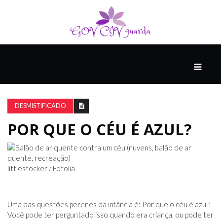
PRINCIPAL
PODCASTS
DO
DESMISTIFICADO
THINK
AGAIN
POR QUE O CÉU É AZUL?
COMPANHEIRO
littlestocker / Fotolia
COMEÇA
COM
Uma das questões perenes da infância é: Por que o céu é azul?
UM
Você pode ter perguntado isso quando era criança, ou pode ter
ESTRONDO