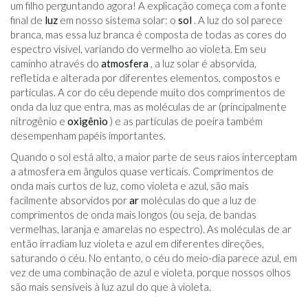
um filho perguntando agora! A explicação começa com a fonte
final de
luz
em nosso sistema solar: o
sol
. A luz do sol parece
branca, mas essa luz branca é composta de todas as cores do
espectro visível, variando do vermelho ao violeta. Em seu
caminho através do
atmosfera
, a luz solar é absorvida,
refletida e alterada por diferentes elementos, compostos e
partículas. A cor do céu depende muito dos comprimentos de
onda da luz que entra, mas as moléculas de ar (principalmente
nitrogênio e
oxigênio
) e as partículas de poeira também
desempenham papéis importantes.
Quando o sol está alto, a maior parte de seus raios interceptam
a atmosfera em ângulos quase verticais. Comprimentos de
onda mais curtos de luz, como violeta e azul, são mais
facilmente absorvidos por
ar
moléculas do que a luz de
comprimentos de onda mais longos (ou seja, de bandas
vermelhas, laranja e amarelas no espectro). As moléculas de ar
então irradiam luz violeta e azul em diferentes direções,
saturando o céu. No entanto, o céu do meio-dia parece azul, em
vez de uma combinação de azul e violeta, porque nossos olhos
são mais sensíveis à luz azul do que à violeta.