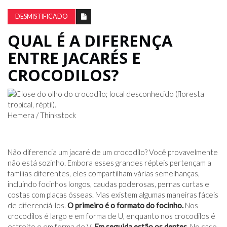
DESMISTIFICADO
QUAL É A DIFERENÇA
ENTRE JACARÉS E
CROCODILOS?
Hemera / Thinkstock
Não diferencia um jacaré de um crocodilo? Você provavelmente
não está sozinho. Embora esses grandes répteis pertençam a
famílias diferentes, eles compartilham várias semelhanças,
incluindo focinhos longos, caudas poderosas, pernas curtas e
costas com placas ósseas. Mas existem algumas maneiras fáceis
de diferenciá-los.
O primeiro é o formato do focinho.
Nos
crocodilos é largo e em forma de U, enquanto nos crocodilos é
estreito e em forma de V.
Em seguida estão os dentes.
No caso