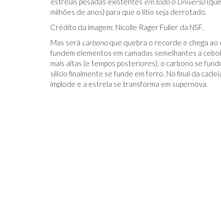
estrelas pesadas existentes
em todo o Universo
(que
milhões de anos) para que o lítio seja derrotado.
Crédito da imagem: Nicolle Rager Fuller da NSF.
Mas será
carbono
que quebra o recorde e chega ao e
fundem elementos em camadas semelhantes a cebola
mais altas (e tempos posteriores), o carbono se funde
silício finalmente se funde em ferro. No final da cade
implode e a estrela se transforma em supernova.