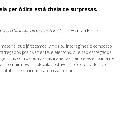
ela periódica está cheia de surpresas.
ão o hidrogênio e a estupidez. –
Harlan Ellison
o material que já tocamos, vimos ou interagimos é composto
carregados positivamente, e elétrons, que são carregados
gem uns com os outros - as maneiras como eles empurram e
em e criam novas moléculas estáveis, íons e estados de
la totalidade do mundo ao nosso redor.