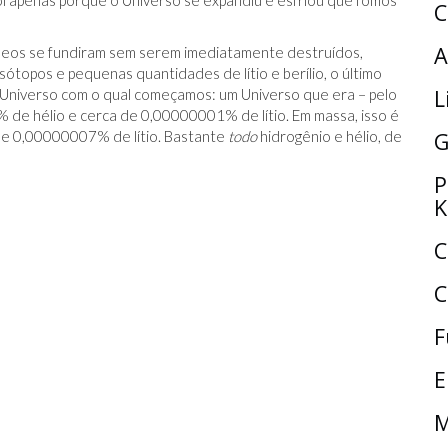
oi apenas porque o Universo se expandiu e esfriou que fomos
C
A
cleos se fundiram sem serem imediatamente destruídos,
sótopos e pequenas quantidades de lítio e berílio, o último
L
 o Universo com o qual começamos: um Universo que era – pelo
 de hélio e cerca de 0,00000001% de lítio. Em massa, isso é
 e 0,00000007% de lítio. Bastante
todo
hidrogênio e hélio, de
G
P
K
C
C
F
E
M