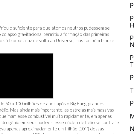
P
P
H
friou o suficiente para que átomos neutros pudessem se
 colapso gravitacional permitiu a formação das primeiras
P
ão só trouxe a luz de volta ao Universo, mas também trouxe
N
P
T
P
T
P
de 50 a 100 milhões de anos após o Big Bang, grandes
lio. Mas ainda mais importante, as estrelas mais massivas
M
) queimam esse combustível muito rapidamente, em apenas
idrogênio em seus núcleos, esse núcleo de hélio se contrai e
N
Leva apenas aproximadamente um trilhão (10¹²) dessas