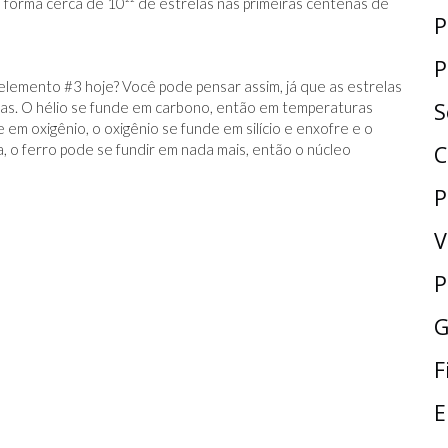
 forma cerca de 10²² de estrelas nas primeiras centenas de
P
P
lemento #3 hoje? Você pode pensar assim, já que as estrelas
S
s. O hélio se funde em carbono, então em temperaturas
 em oxigênio, o oxigênio se funde em silício e enxofre e o
ia, o ferro pode se fundir em nada mais, então o núcleo
C
P
V
P
G
F
E