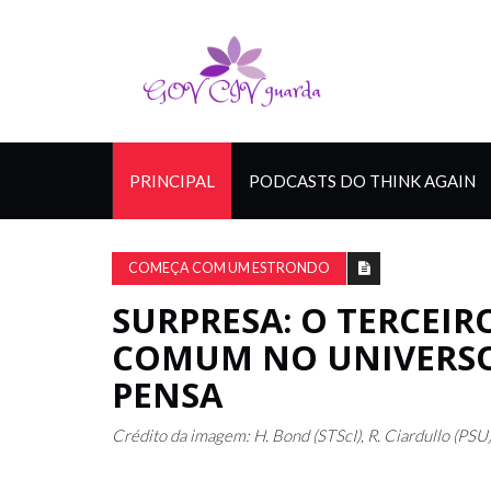
PRINCIPAL
PODCASTS DO THINK AGAIN
COMEÇA COM UM ESTRONDO
SURPRESA: O TERCEI
COMUM NO UNIVERSO
PENSA
Crédito da imagem: H. Bond (STScI), R. Ciardullo (P