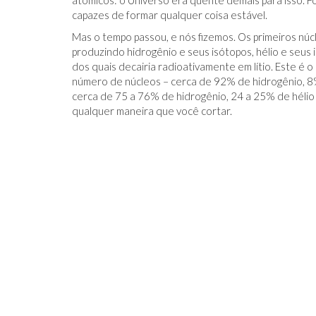
atômicos: o Universo era quente demais para isso. F
capazes de formar qualquer coisa estável.
Mas o tempo passou, e nós fizemos. Os primeiros nú
produzindo hidrogênio e seus isótopos, hélio e seus i
dos quais decairia radioativamente em lítio. Este é
número de núcleos – cerca de 92% de hidrogênio, 8%
cerca de 75 a 76% de hidrogênio, 24 a 25% de hélio
qualquer maneira que você cortar.