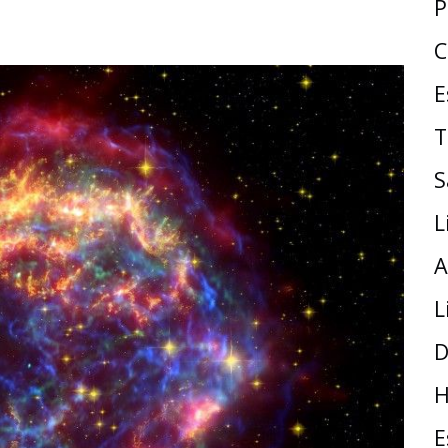
P
C
E
T
S
L
A
L
D
H
E