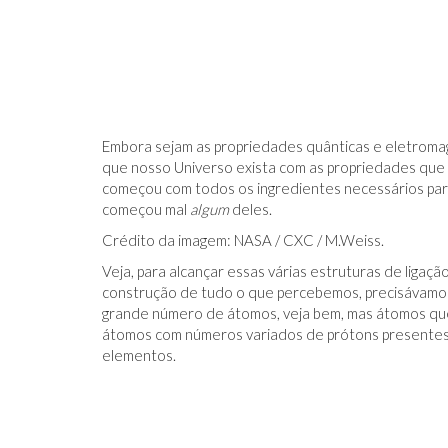
IDO NO FACEBOOK
O TRUQUE ANTICÂNCER DOS
Embora sejam as propriedades quânticas e eletroma
CATIVAS - PARA
ELEFANTES É DESCOBERTO
que nosso Universo exista com as propriedades que
começou com todos os ingredientes necessários para
começou mal
algum
deles.
Crédito da imagem: NASA / CXC / M.Weiss.
Veja, para alcançar essas várias estruturas de liga
construção de tudo o que percebemos, precisávam
grande número de átomos, veja bem, mas átomos que 
átomos com números variados de prótons presentes e
elementos.