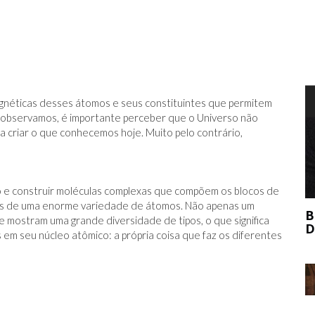
T
gnéticas desses átomos e seus constituintes que permitem
 observamos, é importante perceber que o Universo não
 criar o que conhecemos hoje. Muito pelo contrário,
ção e construir moléculas complexas que compõem os blocos de
os de uma enorme variedade de átomos. Não apenas um
BERNIE MADOFF AJUDOU O MERCADO
mostram uma grande diversidade de tipos, o que significa
DE ARTE?
m seu núcleo atômico: a própria coisa que faz os diferentes