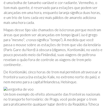
é uma bolha de tamanho variável e cor radiante. Vermelho, o
tom mais quente, é reservado para estações que podem ser
alcançadas em uma hora, enquanto laranja significa duas horas,
e um trio de tons cada vez mais pálidos de amarelo adiciona
mais uma hora cada.
Mapas desse tipo são chamados de isócronas porque mostram
áreas que podem ser alcançadas em tempo igual (
iso
é grego
para “mesmo”;
cronos
significa “tempo”). À medida que você
passa o mouse sobre as estações de trem que vão da lendária
(Paris Gare du Nord) à obscura (digamos, Kontiomäki, no vasto e
pouco povoado meio da Finlândia), suas viagens de poltrona
revelam o quão fora de controle as viagens de trem pelo
continente .
De Kontiomäki, cinco horas de trem mal permitem atravessar a
fronteira sueca (na estação Kalix, no extremo norte do país), e
nem mesmo para a capital finlandesa, Helsinque.
Um bom exemplo do efeito atenuante das fronteiras nacionais
no transporte ferroviário: de Praga, você pode pegar o trem
para praticamente qualquer lugar dentro da República Tcheca