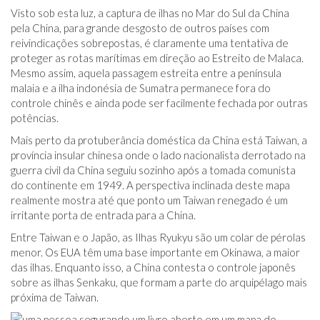
Visto sob esta luz, a captura de ilhas no Mar do Sul da China
pela China, para grande desgosto de outros países com
reivindicações sobrepostas, é claramente uma tentativa de
proteger as rotas marítimas em direção ao Estreito de Malaca.
Mesmo assim, aquela passagem estreita entre a península
malaia e a ilha indonésia de Sumatra permanece fora do
controle chinês e ainda pode ser facilmente fechada por outras
potências.
Mais perto da protuberância doméstica da China está Taiwan, a
província insular chinesa onde o lado nacionalista derrotado na
guerra civil da China seguiu sozinho após a tomada comunista
do continente em 1949. A perspectiva inclinada deste mapa
realmente mostra até que ponto um Taiwan renegado é um
irritante porta de entrada para a China.
Entre Taiwan e o Japão, as Ilhas Ryukyu são um colar de pérolas
menor. Os EUA têm uma base importante em Okinawa, a maior
das ilhas. Enquanto isso, a China contesta o controle japonês
sobre as ilhas Senkaku, que formam a parte do arquipélago mais
próxima de Taiwan.