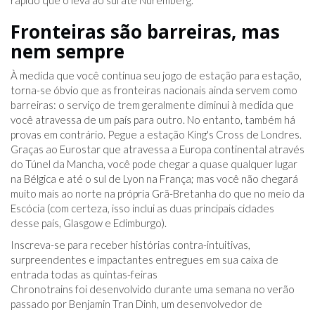
rápido que o leva ao sul até Nuremberg.
Fronteiras são barreiras, mas
nem sempre
À medida que você continua seu jogo de estação para estação,
torna-se óbvio que as fronteiras nacionais ainda servem como
barreiras: o serviço de trem geralmente diminui à medida que
você atravessa de um país para outro. No entanto, também há
provas em contrário. Pegue a estação King's Cross de Londres.
Graças ao Eurostar que atravessa a Europa continental através
do Túnel da Mancha, você pode chegar a quase qualquer lugar
na Bélgica e até o sul de Lyon na França; mas você não chegará
muito mais ao norte na própria Grã-Bretanha do que no meio da
Escócia (com certeza, isso inclui as duas principais cidades
desse país, Glasgow e Edimburgo).
Inscreva-se para receber histórias contra-intuitivas,
surpreendentes e impactantes entregues em sua caixa de
entrada todas as quintas-feiras
Chronotrains foi desenvolvido durante uma semana no verão
passado por Benjamin Tran Dinh, um desenvolvedor de