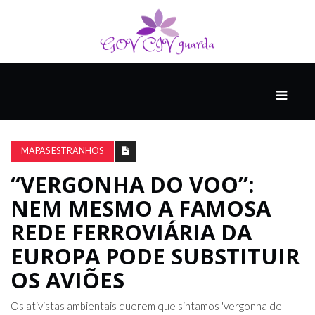
PRINCIPAL
PODCASTS
DO
MAPAS ESTRANHOS
THINK
AGAIN
“VERGONHA DO VOO”:
NEM MESMO A FAMOSA
COMPANHEIRO
REDE FERROVIÁRIA DA
EUROPA PODE SUBSTITUIR
OS AVIÕES
COMEÇA
COM
UM
Os ativistas ambientais querem que sintamos 'vergonha de
ESTRONDO