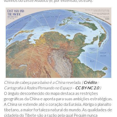
vizinhos do Leste Asiático (e, por extensão, os EUA).
China de cabeça para baixo é a China revelada. (
Crédito
:
Cartografia à Rodes/Pensando no Espaço –
CC BY-NC 2.0
)
O ângulo desconhecido do mapa destaca as restrições
geográficas da China e aponta para suas ambições estratégicas.
A China se estende até o coração da Eurásia. Abriga o planalto
tibetano, a maior fortaleza natural do mundo. As qualidades de
cidadela do Tibete são a razão pela qual Pequim nunca