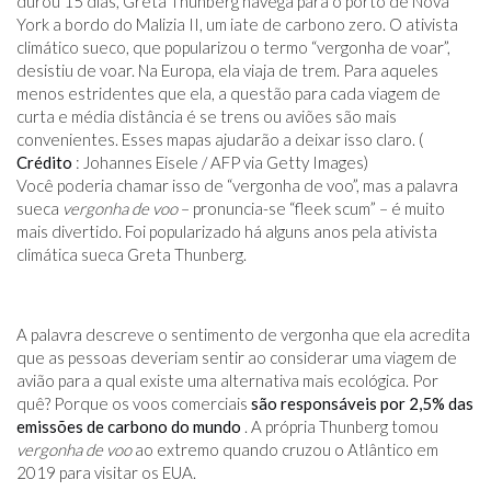
durou 15 dias, Greta Thunberg navega para o porto de Nova
York a bordo do Malizia II, um iate de carbono zero. O ativista
climático sueco, que popularizou o termo “vergonha de voar”,
desistiu de voar. Na Europa, ela viaja de trem. Para aqueles
menos estridentes que ela, a questão para cada viagem de
curta e média distância é se trens ou aviões são mais
convenientes. Esses mapas ajudarão a deixar isso claro. (
Crédito
: Johannes Eisele / AFP via Getty Images)
Você poderia chamar isso de “vergonha de voo”, mas a palavra
sueca
vergonha de voo
– pronuncia-se “fleek scum” – é muito
mais divertido. Foi popularizado há alguns anos pela ativista
climática sueca Greta Thunberg.
A palavra descreve o sentimento de vergonha que ela acredita
que as pessoas deveriam sentir ao considerar uma viagem de
avião para a qual existe uma alternativa mais ecológica. Por
quê? Porque os voos comerciais
são responsáveis ​​por 2,5% das
emissões de carbono do mundo
. A própria Thunberg tomou
vergonha de voo
ao extremo quando cruzou o Atlântico em
2019 para visitar os EUA.