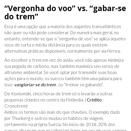
“Vergonha do voo” vs. “gabar-se
do trem”
Essa é uma opção que a maioria dos viajantes transatlânticos
não quer ou não pode considerar. De maneira mais geral, no
entanto, entende-se que a “vergonha de voo” se aplica àqueles
voos de curta e média distância para os quais existem
alternativas práticas disponíveis, normalmente por via férrea.
Ao escolher o trem em vez do avião, você não apenas minimiza
sua pegada de carbono, mas também maximiza seu senso de
altruísmo ambiental. Se você optar por transmitir suas boas
ações para o mundo, os suecos também têm uma palavra para
isso:
vangloriar-se do trem
, ou “treinar se gabando”.
De Koniomäki, cinco horas de trem só o levarão a outras
pequenas cidades no centro da Finlândia. (
Crédito
:
Cronotrem)
Ambos os termos são mais do que chavões. O exemplo dado
por Thunberg e outros mudou os hábitos de viagem,
certamente na própria Suécia. No início de 2018, 20% dos
suecos disseram que escolheriam trens em vez de voos sempre