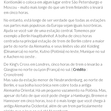
Kontiomäki o coloca em algum lugar entre São Petersburgo e
Moscou – muito mais longe do que um trem finlandês o levará
em cinco horas.
No entanto, está longe de ser verdade que todas as estações
nas partes mais populosas da Europa sejam iguais isocrônicas.
Ajuda se você sair de uma estação central. Tomemos por
exemplo a Berlin Hauptbahnhof. A bolha de cinco horas
centrada na principal estação de trem de Berlim cobre a maior
parte do norte da Alemanha, e seus limites vão até Kolding
(Dinamarca) no norte, Kutno (Polônia) no leste, Munique no sul
e Aachen no oeste .
De King's Cross em Londres, cinco horas de trem o levarão a
Glasgow no norte ou Lyon (França) no sul. (
Crédito
:
Cronotrem)
Mas saia da estação menor de Neubrandenburg, ao norte de
Berlim, e sua bolha isocrônica nem cobre toda a antiga
Alemanha Oriental. Há um pequeno vazamento na Polônia. Mas,
apesar do fato de que você pode chegar a Hamburgo, Bremen e
Hannover em cinco horas, isso é o mais longe que você chega à
antiga Alemanha Ocidental, além de um trem particularmente