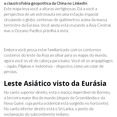
a claustrofobia geopolítica da China no LinkedIn
Este mapa leva você a alturas vertiginosas. Dá a você a
perspectiva de um astronauta em uma estação espacial
circulando o globo, centenas de quilômetros acima da massa
terrestre da Eurásia. Você ainda está cruzando a Ásia Central,
mas o Oceano Pacífico já brilha à vista.
Embora você possa estar familiarizado com os contornos
costeiros do leste da Ásia ao olhar para os mapas do mundo,
agora você os vê de cabeça para baixo. Você vê os arquipélagos
– Japão, Filipinas e Indonésia – dispostos como um colar de
pérolas.
Leste Asiático visto da Eurásia
No canto superior direito, está o maciço imperdível de Bornéu,
a terceira maior ilha do mundo (depois da Groenlândia e da
Nova Guiné, cuja ponta ocidental está surgindo no horizonte).
No canto inferior direito está o Sri Lanka, o ponto de
exclamação do subcontinente indiano.