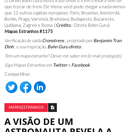
O Direkt Bahn Guru mostra até onde o trem o levará sem ter
que trocar de trem. De Viena, você pode chegar a nada menos
que 12 outras capitais europeias: Paris, Bruxelas, Amsterdã,
Berlim, Praga, Varsóvia, Bratislava, Budapeste, Bucareste,
Ljubljana, Zagreb e Roma. (
Crédito
: Direto Bahn Guru)
Mapas Estranhos #1175
Verificação de saída
Cronotrens
,
projetado por
Benjamin Tran
Dinh
,
e sua inspiração,
Bahn Guru direto
.
Tem um mapa estranho? Deixe-me saber em
[e-mail protegido]
.
Siga Mapas Estranhos em
Twitter
e
Facebook
.
Compartilhar:
MAPAS ESTRANHOS
A VISÃO DE UM
ASTRONAUTA REVELA A