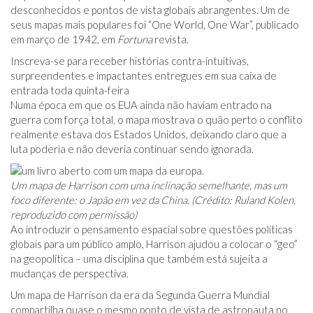
desconhecidos e pontos de vista globais abrangentes. Um de
seus mapas mais populares foi “One World, One War”, publicado
em março de 1942, em
Fortuna
revista.
Inscreva-se para receber histórias contra-intuitivas,
surpreendentes e impactantes entregues em sua caixa de
entrada toda quinta-feira
Numa época em que os EUA ainda não haviam entrado na
guerra com força total, o mapa mostrava o quão perto o conflito
realmente estava dos Estados Unidos, deixando claro que a
luta poderia e não deveria continuar sendo ignorada.
Um mapa de Harrison com uma inclinação semelhante, mas um
foco diferente: o Japão em vez da China. (Crédito: Ruland Kolen,
reproduzido com permissão)
Ao introduzir o pensamento espacial sobre questões políticas
globais para um público amplo, Harrison ajudou a colocar o “geo”
na geopolítica – uma disciplina que também está sujeita a
mudanças de perspectiva.
Um mapa de Harrison da era da Segunda Guerra Mundial
compartilha quase o mesmo ponto de vista de astronauta no