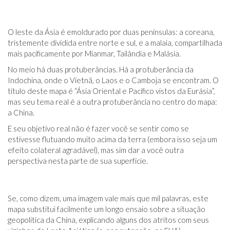
O leste da Ásia é emoldurado por duas penínsulas: a coreana,
tristemente dividida entre norte e sul, e a malaia, compartilhada
mais pacificamente por Mianmar, Tailândia e Malásia.
No meio há duas protuberâncias. Há a protuberância da
Indochina, onde o Vietnã, o Laos e o Camboja se encontram. O
título deste mapa é “Ásia Oriental e Pacífico vistos da Eurásia”,
mas seu tema real é a outra protuberância no centro do mapa:
a China.
E seu objetivo real não é fazer você se sentir como se
estivesse flutuando muito acima da terra (embora isso seja um
efeito colateral agradável), mas sim dar a você outra
perspectiva nesta parte de sua superfície.
Se, como dizem, uma imagem vale mais que mil palavras, este
mapa substitui facilmente um longo ensaio sobre a situação
geopolítica da China, explicando alguns dos atritos com seus