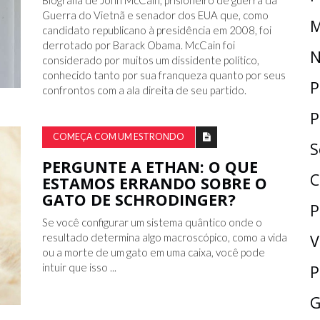
Biografia de John McCain, prisioneiro de guerra da
Guerra do Vietnã e senador dos EUA que, como
M
candidato republicano à presidência em 2008, foi
derrotado por Barack Obama. McCain foi
N
considerado por muitos um dissidente político,
conhecido tanto por sua franqueza quanto por seus
P
confrontos com a ala direita de seu partido.
P
COMEÇA COM UM ESTRONDO
S
PERGUNTE A ETHAN: O QUE
C
ESTAMOS ERRANDO SOBRE O
GATO DE SCHRODINGER?
P
Se você configurar um sistema quântico onde o
V
resultado determina algo macroscópico, como a vida
ou a morte de um gato em uma caixa, você pode
intuir que isso ...
P
G