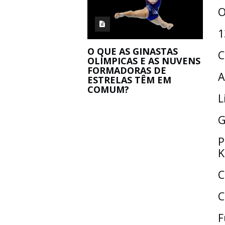
O
1
O QUE AS GINASTAS
C
OLÍMPICAS E AS NUVENS
FORMADORAS DE
A
ESTRELAS TÊM EM
COMUM?
L
G
P
K
C
C
F