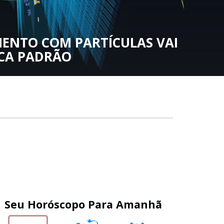
O O FASCÍNIO PELOS PÉS:
 SEGREDOS DO FETICHE POR PÉS
 SEXUAL DA ADORAÇÃO DOS PÉS
Seu Horóscopo Para Amanhã