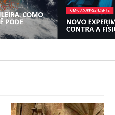
SAÚDE
COMPREENDEND
CULAS VAI
REVELANDO OS
E O FASCÍNIO