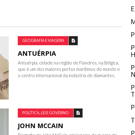
E
M
P
GEOGRAFIA E VIAGENS
P
ANTUÉRPIA
H
Antuérpia, cidade na região de Flandres, na Bélgica,
P
que é um dos maiores portos marítimos do mundo e
N
o centro internacional da indústria de diamantes.
P
T
P
POLÍTICA, LEI E GOVERNO
T
JOHN MCCAIN
P