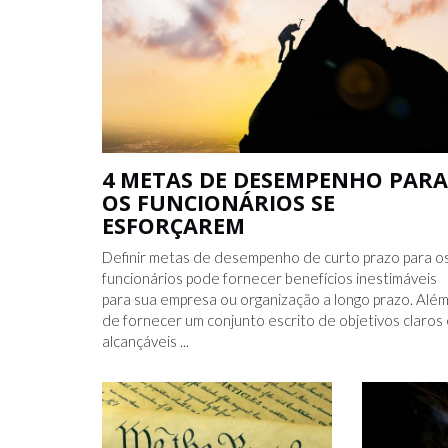
4 METAS DE DESEMPENHO PARA
OS FUNCIONÁRIOS SE
ESFORÇAREM
IDO NO FACEBOOK
O TRUQUE ANTICÂNCER DOS
Definir metas de desempenho de curto prazo para o
CATIVAS - PARA
ELEFANTES É DESCOBERTO
funcionários pode fornecer benefícios inestimáveis ​​
para sua empresa ou organização a longo prazo. Alé
de fornecer um conjunto escrito de objetivos claros
alcançáveis ​​...