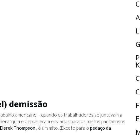
C
A
L
G
P
K
C
C
el) demissão
F
rabalho americano – quando os trabalhadores se juntavam a
E
 hierarquia e depois eram enviados para os pastos pantanosos
e Derek Thompson
, é um mito. (Exceto para o
pedaço da
M