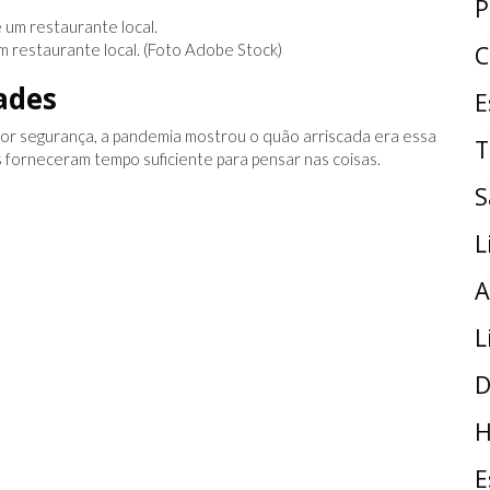
P
m restaurante local. (Foto Adobe Stock)
C
ades
E
or segurança, a pandemia mostrou o quão arriscada era essa
T
s forneceram tempo suficiente para pensar nas coisas.
S
L
A
L
D
H
E