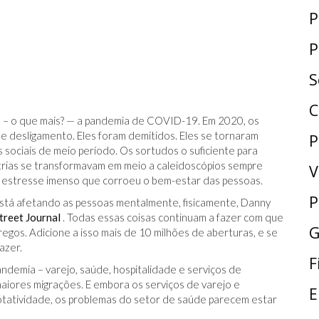
P
P
S
C
 – o que mais? — a pandemia de COVID-19. Em 2020, os
e desligamento. Eles foram demitidos. Eles se tornaram
P
s sociais de meio período. Os sortudos o suficiente para
rias se transformavam em meio a caleidoscópios sempre
V
m estresse imenso que corroeu o bem-estar das pessoas.
P
stá afetando as pessoas mentalmente, fisicamente, Danny
treet Journal
. Todas essas coisas continuam a fazer com que
G
regos. Adicione a isso mais de 10 milhões de aberturas, e se
fazer.
F
ndemia – varejo, saúde, hospitalidade e serviços de
iores migrações. E embora os serviços de varejo e
E
otatividade, os problemas do setor de saúde parecem estar