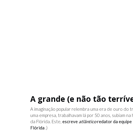
A grande (e não tão terrív
A imaginação popular relembra uma era de ouro do t
uma empresa, trabalhavam lá por 50 anos, subiam na
da Flórida. Este,
escreve
atlântico
redator da equip
Flórida
.)