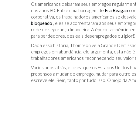
Os americanos deixaram seus empregos regularmente
nos anos 80. Entre uma barragem de
Era Reagan
cor
corporativa, os trabalhadores americanos se desva
bloqueado
, eles se acorrentaram aos seus empreg
rede de segurança financeira. A época também intensi
para perdedores, desleais desempregados ou (pior!
Dada essa história, Thompson vê a Grande Demissão
empregos em abundância, ele argumenta, esta não é 
trabalhadores americanos reconhecendo seu valor 
Vários anos atrás, escrevi que os Estados Unidos h
propensos a mudar de emprego, mudar para outro es
escreve ele. Bem, tanto por tudo isso. O mojo da Amér