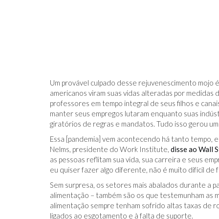
Um provável culpado desse rejuvenescimento mojo é
americanos viram suas vidas alteradas por medidas d
professores em tempo integral de seus filhos e canai
manter seus empregos lutaram enquanto suas indúst
giratórios de regras e mandatos. Tudo isso gerou u
Essa [pandemia] vem acontecendo há tanto tempo, e
Nelms, presidente do Work Institute,
disse ao Wall S
as pessoas reflitam sua vida, sua carreira e seus emp
eu quiser fazer algo diferente, não é muito difícil de 
Sem surpresa, os setores mais abalados durante a pa
alimentação – também são os que testemunham as ma
alimentação sempre tenham sofrido altas taxas de r
ligados ao esgotamento e à falta de suporte.