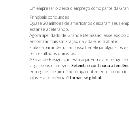
Um empresário deixa o emprego como parte da Grande
Principais conclusões
Quase 20 milhões de americanos deixaram seus empre
estar se acelerando.
Agora apelidado de Grande Demissão, esse êxodo d
encontrar mais satisfação na vida e no trabalho.
IDO NO FACEBOOK
O TRUQUE ANTICÂNCER DOS
Embora parar de fumar possa beneficiar alguns, os
CATIVAS - PARA
ELEFANTES É DESCOBERTO
ter resultados otimistas.
A Grande Resignação está aqui. Entre abril e agost
largar seus empregos.
Setembro continuou a tendênc
entregues – e um número aparentemente proporciona
lojas. E a tendência é
tornar-se global.