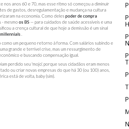
P
 nos anos 60 e 70, mas esse ritmo só começou a diminuir
tes de gastos, desregulamentação e mudança na cultura
lorizaram na economia. Como deles
poder de compra
P
os - mesmo
os BS
— para cuidados de saúde acessíveis e uma
H
ficou a crença cultural de que hoje a demissão é um sinal
)
millennials
.
P
N
 como um pequeno retorno à forma. Com salários subindo e
uma grande e terrível crise, mas um ressurgimento de
P
econômico e buscando compensação igual.
T
aviam perdido seu 'mojo', porque seus cidadãos eram menos
tado ou criar novas empresas do que há 30 (ou 100) anos,
P
ica está de volta, baby (sim).
T
P
M
N