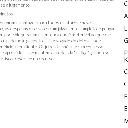
C
se a julgamento.
minutos.
A
arecem uma vantagem para todos os atores-chave. Um
L
, as despesas e o risco de um julgamento completo, e poupar
réu pode bloquear uma sentença que é preferível ao que ele
G
o culpado no julgamento. Um advogado de defesa pode
eficiou seu cliente. Os juízes também lucram com esse
P
de aprová-los. Isso mantém as rodas da “justiça” girando sem
K
rriscar reversão no recurso.
C
C
F
E
M