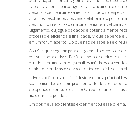
premiada, uma porcentagem que aumentou desde a er
não está apenas em perigo. Está praticamente extin
desaparecem em um exame mais minucioso, especialmen
ditam os resultados dos casos elaborando por cont
destino dos réus. Isso cria um dilema terrível para os
julgamento, ou jogue os dados e potencialmente rec
processo é eficiência e finalidade. O que se perde é
em um fórum aberto. E o que não se sabe é se o réu 
Os réus que seguem para o julgamento depois de evi
por sua conta e risco. De fato, exercer o direito a u
punido com uma sentença muitos múltiplos da contida
qualquer réu. Mas e se você for inocente? E se sua al
Talvez você tenha um álibi duvidoso, ou a principal
sua comunidade e com probabilidade de ser acredit
de apenas dizer que fez isso? Ou você mantém suas a
mais dura se perder?
Um dos meus ex-clientes experimentou esse dilema.