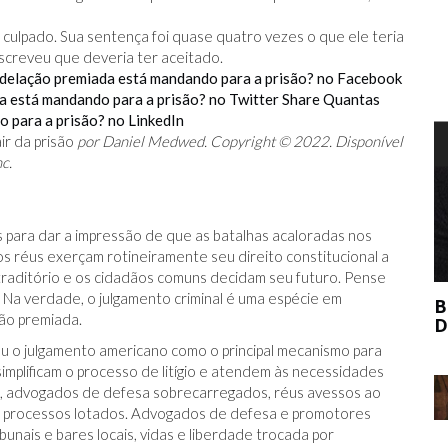
z culpado. Sua sentença foi quase quatro vezes o que ele teria
escreveu que deveria ter aceitado.
 delação premiada está mandando para a prisão? no Facebook
a está mandando para a prisão? no Twitter
Share Quantas
 para a prisão? no LinkedIn
ir da prisão
por Daniel Medwed. Copyright © 2022. Disponível
T
c.
es para dar a impressão de que as batalhas acaloradas nos
os réus exerçam rotineiramente seu direito constitucional a
ntraditório e os cidadãos comuns decidam seu futuro. Pense
 Na verdade, o julgamento criminal é uma espécie em
BERNIE MADOFF AJUDOU O MERCADO
ão premiada.
DE ARTE?
u o julgamento americano como o principal mecanismo para
simplificam o processo de litígio e atendem às necessidades
 advogados de defesa sobrecarregados, réus avessos ao
ar processos lotados. Advogados de defesa e promotores
unais e bares locais, vidas e liberdade trocada por