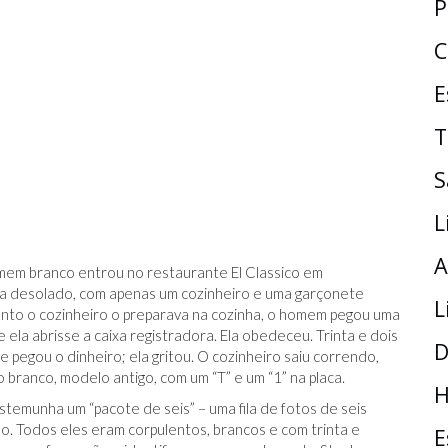
P
C
E
T
S
L
A
em branco entrou no restaurante El Classico em
va desolado, com apenas um cozinheiro e uma garçonete
L
nto o cozinheiro o preparava na cozinha, o homem pegou uma
 ela abrisse a caixa registradora. Ela obedeceu. Trinta e dois
D
le pegou o dinheiro; ela gritou. O cozinheiro saiu correndo,
branco, modelo antigo, com um “T” e um “1” na placa.
H
estemunha um “pacote de seis” – uma fila de fotos de seis
ão. Todos eles eram corpulentos, brancos e com trinta e
E