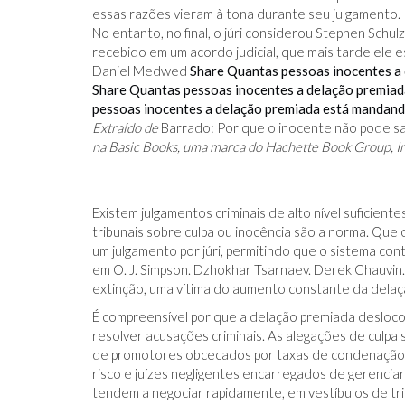
essas razões vieram à tona durante seu julgamento.
No entanto, no final, o júri considerou Stephen Schul
recebido em um acordo judicial, que mais tarde ele 
Daniel Medwed
Share Quantas pessoas inocentes a
Share Quantas pessoas inocentes a delação premiad
pessoas inocentes a delação premiada está mandando
Extraído de
Barrado: Por que o inocente não pode sa
IDO NO FACEBOOK
O TRUQUE ANTICÂNCER DOS
na Basic Books, uma marca do Hachette Book Group, In
CATIVAS - PARA
ELEFANTES É DESCOBERTO
Existem julgamentos criminais de alto nível suficient
tribunais sobre culpa ou inocência são a norma. Que 
um julgamento por júri, permitindo que o sistema co
em O. J. Simpson. Dzhokhar Tsarnaev. Derek Chauvin.
extinção, uma vítima do aumento constante da delaç
É compreensível por que a delação premiada desloco
resolver acusações criminais. As alegações de culpa 
de promotores obcecados por taxas de condenação,
risco e juízes negligentes encarregados de gerenci
tendem a negociar rapidamente, em vestíbulos de trib