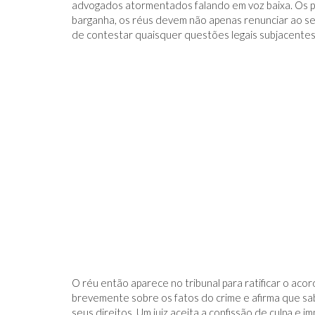
advogados atormentados falando em voz baixa. Os p
barganha, os réus devem não apenas renunciar ao se
de contestar quaisquer questões legais subjacentes
O réu então aparece no tribunal para ratificar o aco
brevemente sobre os fatos do crime e afirma que sa
seus direitos. Um juiz aceita a confissão de culpa 