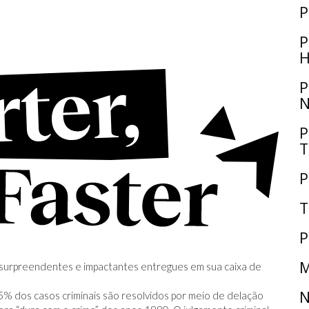
P
P
H
P
N
P
T
P
T
P
M
s, surpreendentes e impactantes entregues em sua caixa de
N
% dos casos criminais são resolvidos por meio de delação