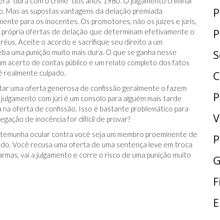
a “dura com o crime” dos anos 1980. O julgamento criminal
P
to. Mas as supostas vantagens da delação premiada
te para os inocentes. Os promotores, não os juízes e júris,
P
a própria ofertas de delação que determinam efetivamente o
 réus. Aceite o acordo e sacrifique seu direito a um
eba uma punição muito mais dura. O que se ganha nesse
S
 um acerto de contas público e um relato completo dos fatos
é realmente culpado.
C
tar uma oferta generosa de confissão geralmente o fazem
P
m julgamento com júri é um consolo para alguém mais tarde
 na oferta de confissão. Isso é bastante problemático para
V
egação de inocência for difícil de provar?
 testemunha ocular contra você seja um membro proeminente de
P
ado. Você recusa uma oferta de uma sentença leve em troca
rmas, vai a julgamento e corre o risco de uma punição muito
G
F
E