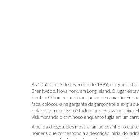
Às 20h20 em 3 de fevereiro de 1999, um grande hom
Brentwood, Nova York, em Long Island. O lugar esta
dentro. O homem pediu um jantar de camarão. Enqua
faca, colocou-a na garganta da garçonete e exigiu que
dólares e troco. Isso é tudo o que estava no caixa. E
vislumbrando o criminoso enquanto fugia em um carro 
A polícia chegou. Eles mostraram ao cozinheiro e à t
homens que correspondia à descrição inicial do ladr