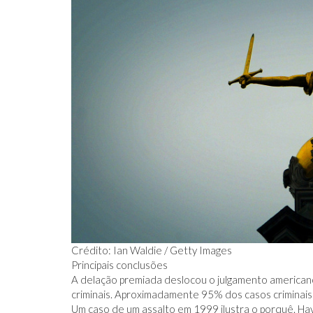
Crédito: Ian Waldie / Getty Images
Principais conclusões
A delação premiada deslocou o julgamento american
criminais. Aproximadamente 95% dos casos criminais
Um caso de um assalto em 1999 ilustra o porquê. Havi