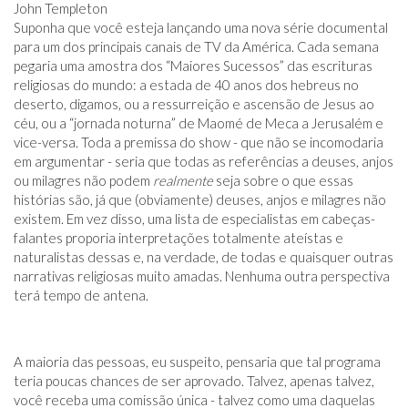
John Templeton
Suponha que você esteja lançando uma nova série documental
para um dos principais canais de TV da América. Cada semana
pegaria uma amostra dos “Maiores Sucessos” das escrituras
religiosas do mundo: a estada de 40 anos dos hebreus no
deserto, digamos, ou a ressurreição e ascensão de Jesus ao
céu, ou a “jornada noturna” de Maomé de Meca a Jerusalém e
vice-versa. Toda a premissa do show - que não se incomodaria
em argumentar - seria que todas as referências a deuses, anjos
ou milagres não podem
realmente
seja sobre o que essas
histórias são, já que (obviamente) deuses, anjos e milagres não
existem. Em vez disso, uma lista de especialistas em cabeças-
falantes proporia interpretações totalmente ateístas e
naturalistas dessas e, na verdade, de todas e quaisquer outras
narrativas religiosas muito amadas. Nenhuma outra perspectiva
terá tempo de antena.
A maioria das pessoas, eu suspeito, pensaria que tal programa
teria poucas chances de ser aprovado. Talvez, apenas talvez,
você receba uma comissão única - talvez como uma daquelas