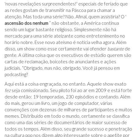
'novas revelações surpreendentes!' especiais de feriado que
as redes gostam de transmitir na Páscoa para chamar a
atenção. Mas toda uma série? Não. Afinal, quem assistiria? O '
ascensão dos nenhum
” não obstante, a América continua
sendo um lugar bastante religioso. Simplesmente não há
mercado para uma série ateizante como entretenimento no
horário nobre. Esse novo ateísmo é notícia velha agora. Além
disso, um show como esse certamente vai ofender
bastante
de
gente. A última coisa que os executivos de estúdio querem são
cartas de reclamação, boicotes de anunciantes e ações
judiciais. “Obrigado, mas não, obrigado. Você já pensou em
podcasting?
Aqui está a coisa engraçada, no entanto. Aquele show exato
fez
seja comissionado. Seu piloto foi ao ar em 2009 e está forte
desde então: 19 temporadas, 230 episódios e contando. Além
do mais, gerou um livro, um jogo de computador, várias
convenções com dezenas de milhares de participantes e muitos
memes. Distribuído em todo o mundo, certamente se classifica
como uma das séries de documentários de maior sucesso de
todos os tempos. Além disso, seu grande sucesso e penetração
na cultura pop nos dizem algo interessante sobre o apetite por