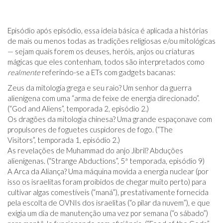
Episódio após episódio, essa ideia básica é aplicada a histórias
de mais ou menos todas as tradições religiosas e/ou mitológicas
— sejam quais forem os deuses, heróis, anjos ou criaturas
mágicas que eles contenham, todos são interpretados como
realmente
referindo-se a ETs com gadgets bacanas:
Zeus da mitologia grega e seu raio? Um senhor da guerra
alienígena com uma “arma de feixe de energia direcionado”.
(“God and Aliens”, temporada 2, episódio 2.)
Os dragões da mitologia chinesa? Uma grande espaçonave com
propulsores de foguetes cuspidores de fogo. (“The
Visitors”, temporada 1, episódio 2.)
As revelações de Muhammad do anjo Jibril? Abduções
alienígenas. (“Strange Abductions”, 5ª temporada, episódio 9)
A Arca da Aliança? Uma máquina movida a energia nuclear (por
isso os israelitas foram proibidos de chegar muito perto) para
cultivar algas comestíveis (“maná”), prestativamente fornecida
pela escolta de OVNIs dos israelitas (“o pilar da nuvem”), e que
exigia um dia de manutenção uma vez por semana (“o sábado”)