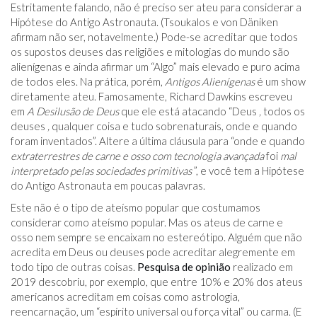
Estritamente falando, não é preciso ser ateu para considerar a
Hipótese do Antigo Astronauta. (Tsoukalos e von Däniken
afirmam não ser, notavelmente.) Pode-se acreditar que todos
os supostos deuses das religiões e mitologias do mundo são
alienígenas e ainda afirmar um “Algo” mais elevado e puro acima
de todos eles. Na prática, porém,
Antigos Alienígenas
é um show
diretamente ateu. Famosamente, Richard Dawkins escreveu
em
A Desilusão de Deus
que ele está atacando “Deus
,
todos os
deuses
,
qualquer coisa e
tudo
sobrenaturais, onde e quando
foram inventados”. Altere a última cláusula para “onde e quando
extraterrestres de carne e osso com tecnologia avançada
foi
mal
interpretado pelas sociedades primitivas
”, e você tem a Hipótese
do Antigo Astronauta em poucas palavras.
Este não é o tipo de ateísmo popular que costumamos
considerar como ateísmo popular. Mas os ateus de carne e
osso nem sempre se encaixam no estereótipo. Alguém que não
acredita em Deus ou deuses pode acreditar alegremente em
todo tipo de outras coisas.
Pesquisa de opinião
realizado em
2019 descobriu, por exemplo, que entre 10% e 20% dos ateus
americanos acreditam em coisas como astrologia,
reencarnação, um “espírito universal ou força vital” ou carma. (E