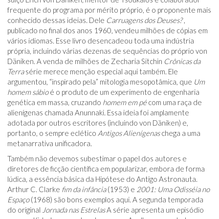
frequente do programa por mérito próprio, é o proponente mais
conhecido dessas ideias. Dele
Carruagens dos Deuses?
,
publicado no final dos anos 1960, vendeu milhões de cópias em
vários idiomas. Esse livro desencadeou toda uma indústria
própria, incluindo várias dezenas de sequências do próprio von
Däniken. A venda de milhões de Zecharia Sitchin
Crônicas da
Terra
série merece menção especial aqui também. Ele
argumentou, “inspirado pela” mitologia mesopotâmica, que
Um
homem sábio
é o produto de um experimento de engenharia
genética em massa, cruzando
homem em pé
com uma raça de
alienígenas chamada Anunnaki. Essa ideia foi amplamente
adotada por outros escritores (incluindo von Däniken) e,
portanto, o sempre eclético
Antigos Alienígenas
chega a uma
metanarrativa unificadora.
Também não devemos subestimar o papel dos autores e
diretores de ficção científica em popularizar, embora de forma
lúdica, a essência básica da Hipótese do Antigo Astronauta.
Arthur C. Clarke
fim da infância
(1953) e
2001: Uma Odisséia no
Espaço
(1968) são bons exemplos aqui. A segunda temporada
do original
Jornada nas Estrelas
A série apresenta um episódio