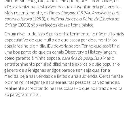
em que Kirk chega ao planeta em que Apollo - na verdade, um
idiota alienígena - está vivendo sua aposentadoria pós-grecia.
Mais recentemente, os filmes
Stargate
(1994),
Arquivo X: Lute
contra o futuro
(1998), e
Indiana Jones e o Reino da Caveira de
Cristal
(2008) são variações desse tema básico.
Em um nível, tudo isso é puro entretenimento - e não muito mais
especulativo do que muito do que passa por documentários
populares hoje em dia. (Eu deveria saber. Tenho que assistir a
uma boa parte do que os canais Discovery e History lançam,
como garanto à minha esposa,
para fins de pesquisa
.) Mas o
entretenimento por si só dificilmente explica o quão popular o
gênero de alienígenas antigos parece ser, seja qual for a
medida, seja nas vendas de livros ou na audiência. Certamente
o dinheiro inteligente está em muitas pessoas, talvez milhões,
realmente acreditando nessas coisas - o que nos traz de volta
ao parágrafo inicial.