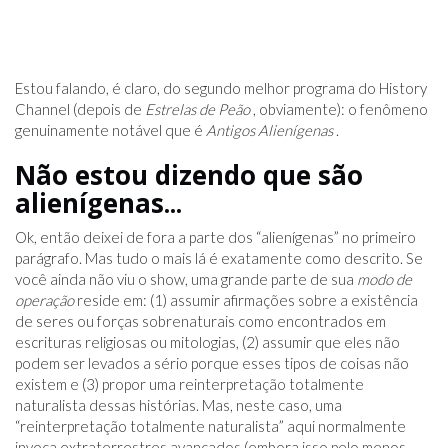
Estou falando, é claro, do segundo melhor programa do History
Channel (depois de
Estrelas de Peão
, obviamente): o fenômeno
genuinamente notável que é
Antigos Alienígenas
.
Não estou dizendo que são
alienígenas...
Ok, então deixei de fora a parte dos “alienígenas” no primeiro
parágrafo. Mas tudo o mais lá é exatamente como descrito. Se
você ainda não viu o show, uma grande parte de sua
modo de
operação
reside em: (1) assumir afirmações sobre a existência
de seres ou forças sobrenaturais como encontrados em
escrituras religiosas ou mitologias, (2) assumir que eles não
podem ser levados a sério porque esses tipos de coisas não
existem e (3) propor uma reinterpretação totalmente
naturalista dessas histórias. Mas, neste caso, uma
“reinterpretação totalmente naturalista” aqui normalmente
invoca extraterrestres avançados (embora isso pelo menos