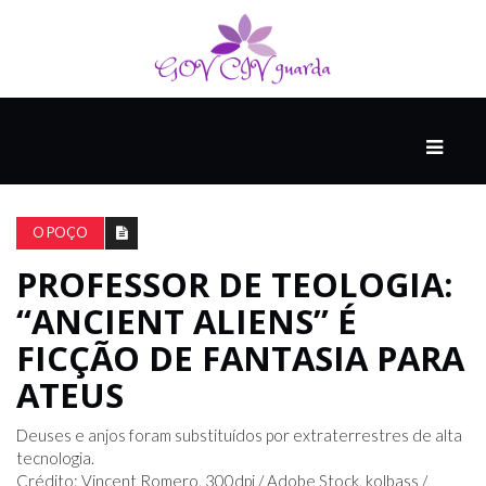
PRINCIPAL
PODCASTS
DO
O POÇO
THINK
AGAIN
PROFESSOR DE TEOLOGIA:
“ANCIENT ALIENS” É
COMPANHEIRO
FICÇÃO DE FANTASIA PARA
ATEUS
COMEÇA
Deuses e anjos foram substituídos por extraterrestres de alta
COM
tecnologia.
UM
Crédito: Vincent Romero, 300dpi / Adobe Stock, kolbass /
ESTRONDO