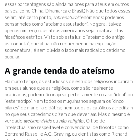
essas porcentagens são ainda maiores para ateus em outros
países, como China, Dinamarca e Brasil.) Não que todos esses
sejam, até certo ponto,
sobrenatural
fenômenos: podemos
pensar neles como “ateísmo assustador”. No geral, talvez
apenas um terço dos ateus americanos sejam naturalistas
filosóficos estritos. Visto sob esta luz, o “ateísmo do antigo
astronauta”, que afinal não requer nenhuma explicação
sobrenatural, é sem dúvida o lado mais radical do ceticismo
popular.
A grande tenda do ateísmo
Há muito tempo, os estudiosos de estudos religiosos incutiram
em seus alunos que as religiões, como são realmente
praticadas, podem não mapear perfeitamente o caso “ideal” ou
“estereótipo”. Nem todos os muçulmanos seguem os “cinco
pilares” de maneira didática; nem todos os católicos acreditam
no que seus catecismos dizem que deveriam. Mas o mesmo é
verdade
ateísmo vivido
ou
não-religião
. O tipo de
intelectualismo respeitável e convencional de filósofos como
Bertrand Russell e A.C. Grayling, ou cientistas como Richard