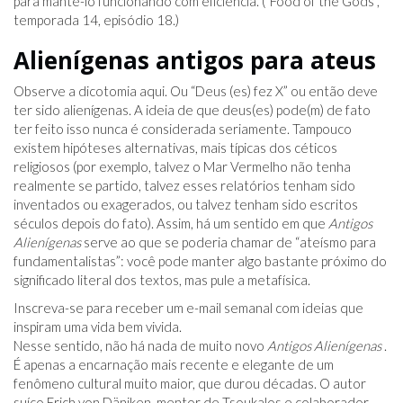
para mantê-lo funcionando com eficiência. (“Food of the Gods”,
temporada 14, episódio 18.)
Alienígenas antigos para ateus
Observe a dicotomia aqui. Ou “Deus (es) fez X” ou então deve
ter sido alienígenas. A ideia de que deus(es) pode(m) de fato
ter feito isso nunca é considerada seriamente. Tampouco
existem hipóteses alternativas, mais típicas dos céticos
religiosos (por exemplo, talvez o Mar Vermelho não tenha
realmente se partido, talvez esses relatórios tenham sido
inventados ou exagerados, ou talvez tenham sido escritos
séculos depois do fato). Assim, há um sentido em que
Antigos
Alienígenas
serve ao que se poderia chamar de “ateísmo para
fundamentalistas”: você pode manter algo bastante próximo do
significado literal dos textos, mas pule a metafísica.
Inscreva-se para receber um e-mail semanal com ideias que
inspiram uma vida bem vivida.
Nesse sentido, não há nada de muito novo
Antigos Alienígenas
.
É apenas a encarnação mais recente e elegante de um
fenômeno cultural muito maior, que durou décadas. O autor
suíço Erich von Däniken, mentor de Tsoukalos e colaborador