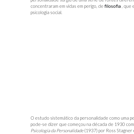
concentraram em vidas em perigo, de
filosofia
, que 
psicologia social.
NÁRIA
CITAÇÕES SEM SENTIDO NO F
SÃO DE FATO SIGNIFICATIVAS -
PESSOAS ESTÚPIDAS
O estudo sistemático da personalidade como uma p
pode-se dizer que começou na década de 1930 com a 
Psicologia da Personalidade
(1937) por Ross Stagner