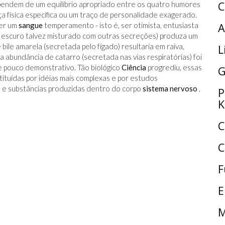
C
pendem de um equilíbrio apropriado entre os quatro humores
 física específica ou um traço de personalidade exagerado.
ter um
sangue
temperamento - isto é, ser otimista, entusiasta
A
ue escuro talvez misturado com outras secreções) produza um
ile amarela (secretada pelo fígado) resultaria em raiva,
L
a abundância de catarro (secretada nas vias respiratórias) foi
 pouco demonstrativo. Tão biológico
Ciência
progrediu, essas
G
stituídas por idéias mais complexas e por estudos
e substâncias produzidas dentro do corpo
sistema nervoso
,
P
K
C
C
F
E
M