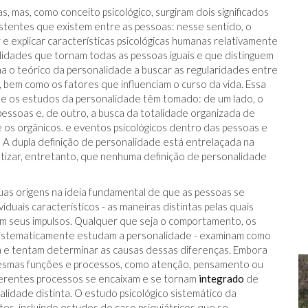
, mas, como conceito psicológico, surgiram dois significados
nsistentes que existem entre as pessoas: nesse sentido, o
e explicar características psicológicas humanas relativamente
alidades que tornam todas as pessoas iguais e que distinguem
na o teórico da personalidade a buscar as regularidades entre
bem como os fatores que influenciam o curso da vida. Essa
que os estudos da personalidade têm tomado: de um lado, o
pessoas e, de outro, a busca da totalidade organizada de
e os orgânicos. e eventos psicológicos dentro das pessoas e
. A dupla definição de personalidade está entrelaçada na
fatizar, entretanto, que nenhuma definição de personalidade
as origens na ideia fundamental de que as pessoas se
uais característicos - as maneiras distintas pelas quais
m seus impulsos. Qualquer que seja o comportamento, os
sistematicamente estudam a personalidade - examinam como
 e tentam determinar as causas dessas diferenças. Embora
esmas funções e processos, como atenção, pensamento ou
ferentes processos se encaixam e se tornam
integrado
de
idade distinta. O estudo psicológico sistemático da
es, incluindo estudos de caso psiquiátricos que se