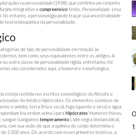
plorações na personalidade
(1938), que continha um conjunto
Murphy integrativo e
compreensivo
texto,
Personalidade: Uma
. No entanto, a personologia pode traçar sua ancestralidade
e teoria bioquímica da personalidade.
gico
ategorias de tipo de personalidade em relação às
 modernos, bem como seus equivalentes entre os antigos. A
u outra classe de personalidade rígida, entretanto, foi
rias são considerados aqui, a humoral e a morfológica.
da esteja contida nos escritos cosmológicos do filósofo e
lacionadas do médico Hipócrates. Os elementos cósmicos de
nte e úmido), terra (fria e seca), fogo (quente e seco) e água
O
respondiam (na ordem acima ) para
Hipócrates
'Humores físicos,
: sangue (sanguíneo
temperamento
), bile negra (melancólica),
1
teoria, com sua visão de que a química do corpo determina o
de 2.500 anos. De acordo com esses primeiros teóricos, a