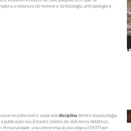
explora a natureza do homem e da fisiologia, antropologia e
ACEBOOK
O TRUQUE ANTICÂNCER DOS
 PARA
ELEFANTES É DESCOBERTO
B
D
essoa reconhecível e separada
disciplina
dentro da psicologia,
publicação nos Estados Unidos de dois livros didáticos,
 e
Personalidade: uma interpretação psicológica
(1937) por