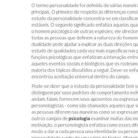
O termo personalidade foi definido de várias maneiras
principais. O primeiro diz respeito às diferenças co
estudo da personalidade concentra-se em classificar 
estáveis. O segundo significado enfatiza aquelas qu
o homem psicológico de outras espécies; ele direcio
todas as pessoas que definem a natureza do homem, 
dualidade pode ajudar a explicar as duas direções 
estudo de qualidades cada vez mais específicas nas 
funções psicológicas que enfatizam a interação entr
aqueles eventos sociais e biológicos que os rodeiam
maioria dos tópicos discutidos a seguir. Deve-se en
encontrou aceitação universal dentro do campo.
Pode-se dizer que o estudo da personalidade tem su
distinguem por seus padrões de comportamento individ
andam, falam, fornecem seus aposentos ou expressa
personologistas - como são chamados aqueles que 
as pessoas diferem nas maneiras como se expressam
outros campos de
psicologia
examinar muitas das m
motivação, o personologista enfatiza como esses di
modo a dar a cada pessoa uma identidade ou personal
personalidade surgiu de uma série de fontes diferent