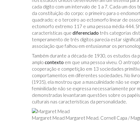
nos Estados Unidos desenvolveram um sistema para a
cada dígito com um intervalo de 1 a 7. Cada um dos 
da constituição do corpo: o primeiro para o endomo
quadrado; e o terceiro ao ectomorfo linear de osso
ectomorfo extremo 117 e uma pessoa média 444. She
características que
diferenciado
três categorias di
temperamento de três dígitos parecia estar significa
associação que falhou em entusiasmar os personolog
Também durante a década de 1930, os estudos da pe
amplo
contexto
em que uma pessoa viveu. O antrop
cooperação e competição em 13 sociedades primitiv
comportamentos em diferentes sociedades. No livro
(1935), ela mostrou que a masculinidade não se exp
feminilidade não se expressa necessariamente por m
demonstradas levantaram questões sobre os papéis r
culturais nas características da personalidade.
Margaret Mead Margaret Mead. Cornell Capa / Ma