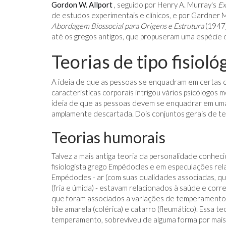
Gordon W. Allport
, seguido por Henry A. Murray's
Ex
de estudos experimentais e clínicos, e por Gardner 
Abordagem Biossocial para Origens e Estrutura
(1947)
até os gregos antigos, que propuseram uma espécie d
Teorias de tipo fisioló
A ideia de que as pessoas se enquadram em certas c
características corporais intrigou vários psicólogos
ideia de que as pessoas devem se enquadrar em uma o
amplamente descartada. Dois conjuntos gerais de teo
Teorias humorais
Talvez a mais antiga teoria da personalidade conheci
fisiologista grego Empédocles e em especulações re
Empédocles - ar (com suas qualidades associadas, que
(fria e úmida) - estavam relacionados à saúde e cor
que foram associados a variações de temperamento
bile amarela (colérica) e catarro (fleumático). Essa 
temperamento, sobreviveu de alguma forma por mais 