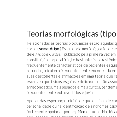
Teorias morfológicas (tipo
Relacionadas às teorias bioquímicas estão aquelas 
corpo (
somatótipo
) Essa teoria morfológica foi des
dele
Físico e Caráter
, publicado pela primeira vez e
constituição corporal frágil e bastante fraca (astêni
frequentemente característicos de pacientes esquiz
rotunda (pínica) era frequentemente encontrada en
suas descobertas e afirmações em uma teoria que re
escreveu que físicos esguios e delicados estão ass
arredondados, mais pesados ​​e mais curtos, tendem a
frequentemente extrovertidos e jovial.
Apesar das esperanças iniciais de que os tipos de cor
personalidade ou na identificação de síndromes psiq
fortemente apoiadas por
empírico
estudos. Na décad