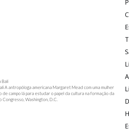
P
C
E
T
S
L
A
li A antropóloga americana Margaret Mead com uma mulher
L
o de campo lá para estudar o papel da cultura na formação da
do Congresso, Washington, D.C.
D
H
E