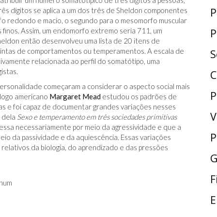
tribuir um número somatotípico de três dígitos a pessoas,
P
três dígitos se aplica a um dos três de Sheldon componentes
rfo redondo e macio, o segundo para o mesomorfo muscular
s finos. Assim, um endomorfo extremo seria 711, um
P
ldon então desenvolveu uma lista de 20 itens de
stintas de comportamentos ou temperamentos. A escala de
S
tivamente relacionada ao perfil do somatótipo, uma
istas.
C
rsonalidade começaram a considerar o aspecto social mais
P
ólogo americano
Margaret Mead
estudou os padrões de
as e foi capaz de documentar grandes variações nesses
V
 dela
Sexo e temperamento em três sociedades primitivas
ressa necessariamente por meio da agressividade e que a
P
eio da passividade e da aquiescência. Essas variações
elativos da biologia, do aprendizado e das pressões
G
F
gnum
E