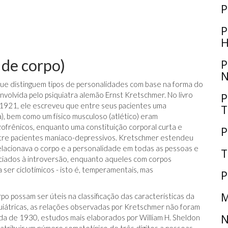
P
P
H
 de corpo)
P
N
que distinguem tipos de personalidades com base na forma do
envolvida pelo psiquiatra alemão Ernst Kretschmer. No livro
P
m 1921, ele escreveu que entre seus pacientes uma
T
ca), bem como um físico musculoso (atlético) eram
ofrênicos, enquanto uma constituição corporal curta e
P
tre pacientes maníaco-depressivos. Kretschmer estendeu
lacionava o corpo e a personalidade em todas as pessoas e
T
ociados à introversão, enquanto aqueles com corpos
 ser ciclotímicos - isto é, temperamentais, mas
P
M
po possam ser úteis na classificação das características da
uiátricas, as relações observadas por Kretschmer não foram
N
a de 1930, estudos mais elaborados por William H. Sheldon