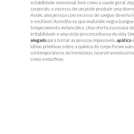
estabilidade emocional, bem como a saúde geral, de
corporais; o excesso de um pode produzir uma doença
Assim, uma pessoa com excesso de sangue deveria 
e excitável. Acredita-se que muita bile negra (sang
temperamento melancólico. Uma oferta excessiva de b
irritabilidade e uma visão preconceituosa da vida. Um
alegado
para tornar as pessoas impassíveis,
apático
e
idéias primitivas sobre a química do corpo foram sub
contemporâneos de hormônios, neurotransmissores 
como endorfinas.