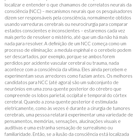
localizar e entender o que chamamos de correlatos neurais da
consciência (NCC) – mecanismos neurais que os pesquisadores
dizem ser responsáveis ​​​​pela consciência, normalmente obtidos
usando varreduras cerebrais ou neurocirurgia para comparar
estados conscientes e inconscientes – estaremos cada vez
mais perto de resolver o mistério, até que um dia não há mais
nada para resolver. A definição de um NCC começa como um
processo de eliminação: a medula espinhal e o cerebelo podem
ser descartados, por exemplo, porque se ambos forem
perdidos por acidente vascular cerebral ou trauma, nada
acontece com a consciência da vítima. Eles ainda percebem e
experimentam seus arredores como faziam antes. Os melhores
candidatos para NCC (até agora) são um subconjunto de
neurônios em uma zona quente posterior do cérebro que
compreende os lobos parietal, occipital e temporal do córtex
cerebral. Quando a zona quente posterior é estimulada
eletricamente, como às vezes é durante a cirurgia de tumores
cerebrais, uma pessoa relatará experimentar uma variedade de
pensamentos, memórias, sensações, alucinações visuais e
auditivas e uma estranha sensação de surrealismo ou
familiaridade. Então, se a ilusão da consciência está localizada