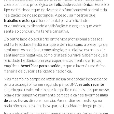
com o conceito psicológico de
felicidade eudaimônica
. Esse é o
tipo de felicidade que derivamos do funcionamento ideal e da
realização de nosso potencial. A pesquisa mostrou que
trabalho e esforço
é fundamental para a felicidade
eudaimônica, explicando a satisfação e o orgulho que você
sente ao concluir uma tarefa cansativa.
Do outro lado do equilíbrio entre vida profissional e pessoal
está a felicidade hedônica, que é definida como a presença de
sentimentos positivos, como alegria, e a relativa escassez de
sentimentos negativos, como tristeza ou raiva. Sabemos que a
felicidade hedônica oferece experiências mentais e físicas
empíricas.
benefícios para a saúde
, e que o lazer é uma ótima
maneira de buscar a felicidade hedônica.
Mas mesmo no campo do lazer, nossa orientação inconsciente
para a ocupação fica em segundo plano. UMA
estudo recente
sugeriu que realmente existe tempo livre demais – e que nosso
bem-estar subjetivo realmente começa a cair se tivermos
mais
de cinco horas
disso em um dia. Passar dias sem esforço na
praia não parece ser a chave para a felicidade a longo prazo.
Isso pode explicar por que algumas pessoas preferem fazer um