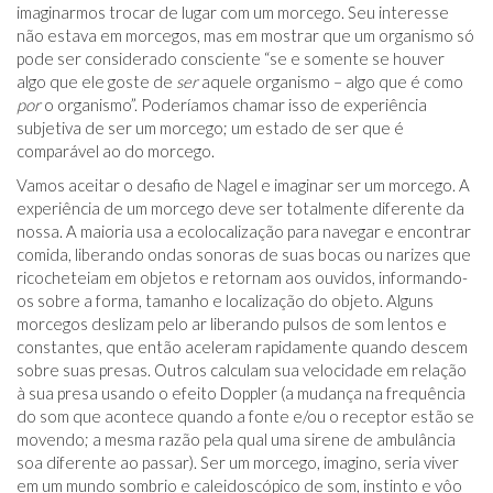
imaginarmos trocar de lugar com um morcego. Seu interesse
não estava em morcegos, mas em mostrar que um organismo só
pode ser considerado consciente “se e somente se houver
algo que ele goste de
ser
aquele organismo – algo que é como
por
o organismo”. Poderíamos chamar isso de experiência
subjetiva de ser um morcego; um estado de ser que é
comparável ao do morcego.
Vamos aceitar o desafio de Nagel e imaginar ser um morcego. A
experiência de um morcego deve ser totalmente diferente da
nossa. A maioria usa a ecolocalização para navegar e encontrar
comida, liberando ondas sonoras de suas bocas ou narizes que
ricocheteiam em objetos e retornam aos ouvidos, informando-
os sobre a forma, tamanho e localização do objeto. Alguns
morcegos deslizam pelo ar liberando pulsos de som lentos e
constantes, que então aceleram rapidamente quando descem
sobre suas presas. Outros calculam sua velocidade em relação
à sua presa usando o efeito Doppler (a mudança na frequência
do som que acontece quando a fonte e/ou o receptor estão se
movendo; a mesma razão pela qual uma sirene de ambulância
soa diferente ao passar). Ser um morcego, imagino, seria viver
em um mundo sombrio e caleidoscópico de som, instinto e vôo