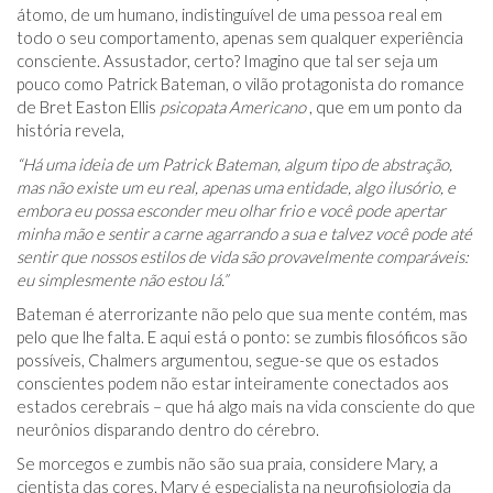
átomo, de um humano, indistinguível de uma pessoa real em
todo o seu comportamento, apenas sem qualquer experiência
consciente. Assustador, certo? Imagino que tal ser seja um
pouco como Patrick Bateman, o vilão protagonista do romance
de Bret Easton Ellis
psicopata Americano
, que em um ponto da
história revela,
“Há uma ideia de um Patrick Bateman, algum tipo de abstração,
mas não existe um eu real, apenas uma entidade, algo ilusório, e
embora eu possa esconder meu olhar frio e você pode apertar
minha mão e sentir a carne agarrando a sua e talvez você pode até
sentir que nossos estilos de vida são provavelmente comparáveis:
eu simplesmente não estou lá.”
Bateman é aterrorizante não pelo que sua mente contém, mas
pelo que lhe falta. E aqui está o ponto: se zumbis filosóficos são
possíveis, Chalmers argumentou, segue-se que os estados
conscientes podem não estar inteiramente conectados aos
estados cerebrais – que há algo mais na vida consciente do que
neurônios disparando dentro do cérebro.
Se morcegos e zumbis não são sua praia, considere Mary, a
cientista das cores. Mary é especialista na neurofisiologia da