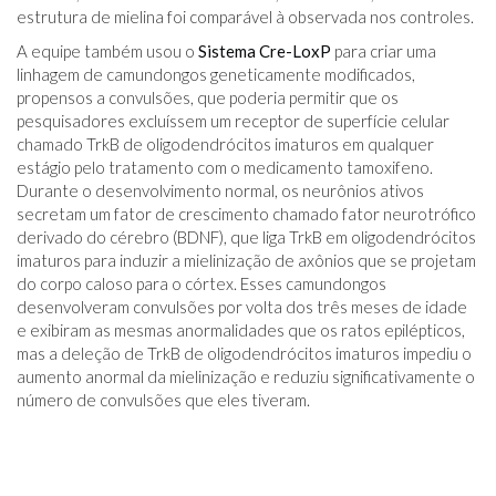
estrutura de mielina foi comparável à observada nos controles.
A equipe também usou o
Sistema Cre-LoxP
para criar uma
linhagem de camundongos geneticamente modificados,
propensos a convulsões, que poderia permitir que os
pesquisadores excluíssem um receptor de superfície celular
chamado TrkB de oligodendrócitos imaturos em qualquer
estágio pelo tratamento com o medicamento tamoxifeno.
Durante o desenvolvimento normal, os neurônios ativos
secretam um fator de crescimento chamado fator neurotrófico
derivado do cérebro (BDNF), que liga TrkB em oligodendrócitos
imaturos para induzir a mielinização de axônios que se projetam
do corpo caloso para o córtex. Esses camundongos
desenvolveram convulsões por volta dos três meses de idade
e exibiram as mesmas anormalidades que os ratos epilépticos,
mas a deleção de TrkB de oligodendrócitos imaturos impediu o
aumento anormal da mielinização e reduziu significativamente o
número de convulsões que eles tiveram.