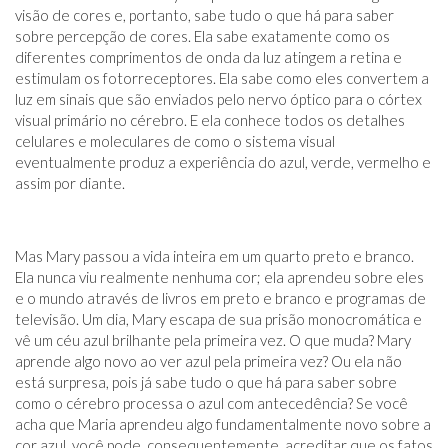
visão de cores e, portanto, sabe tudo o que há para saber
sobre percepção de cores. Ela sabe exatamente como os
diferentes comprimentos de onda da luz atingem a retina e
estimulam os fotorreceptores. Ela sabe como eles convertem a
luz em sinais que são enviados pelo nervo óptico para o córtex
visual primário no cérebro. E ela conhece todos os detalhes
celulares e moleculares de como o sistema visual
eventualmente produz a experiência do azul, verde, vermelho e
assim por diante.
Mas Mary passou a vida inteira em um quarto preto e branco.
Ela nunca viu realmente nenhuma cor; ela aprendeu sobre eles
e o mundo através de livros em preto e branco e programas de
televisão. Um dia, Mary escapa de sua prisão monocromática e
vê um céu azul brilhante pela primeira vez. O que muda? Mary
aprende algo novo ao ver azul pela primeira vez? Ou ela não
está surpresa, pois já sabe tudo o que há para saber sobre
como o cérebro processa o azul com antecedência? Se você
acha que Maria aprendeu algo fundamentalmente novo sobre a
cor azul, você pode, consequentemente, acreditar que os fatos