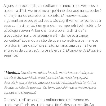
Alguns neurocientistas acreditam que nunca resolveremos o
problema difícil. Assim como um peixinho dourado nunca poderá
ler um jornal ou escrever um soneto,
Um homem sábio
,
argumentam esses estudiosos, são cognitivamente fechados a
esse conhecimento. É um grande, mas impenetrável mistério. O
psicólogo Steven Pinker chama o problema difícil de “a
provocação final. . . para sempre além do nosso alcance
conceitual.” Ecoando a visão de que a consciência permanece
fora dos limites da compreensão humana, uma das melhores
entradas da obra de Ambrose Bierce
O Dicionário do Diabo
é o
seguinte:
“
Mente, s.
Uma forma misteriosa de matéria secretada pelo
cérebro. Sua atividade principal consiste no esforço para
descobrir sua própria natureza, sendo a futilidade da tentativa
devido ao fato de que ela não tem nada além de si mesma para
conhecer a si mesma”.
Outros acreditam que, se continuarmos resolvendo os
problemas fáceis, os problemas difíceis desaparecerão. Ao