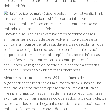
caloso, um enorme feixe de substância branca que conecta os
dois hemisférios. .
Inscreva-se para receber histórias contra-intuitivas,
surpreendentes e impactantes entregues em sua caixa de
entrada todas as quintas-feiras
Knowles e seus colegas examinaram os cérebros desses
animais antes e depois de desenvolverem convulsões e os
compararam com os de ratos saudáveis. Eles descobriram que
o número de oligodendrócitos e a extensão da mielinização no
corpo caloso foi maior nos ratos epilépticos após o início das
convulsões e aumentou em paralelo com a progressão das
convulsões. As regiões do cérebro que não foram afetadas
pelas convulsões não exibiram essas diferenças.
Além de exibir um aumento de 69% no número de
oligodendrócitos imaturos e um aumento de 56% nas células
maduras, os ratos também apresentaram uma estrutura de
mielina anormal, com as bainhas de mielina ao redor das fibras
axônicas sendo mais espessas do que as dos ratos controle. Os
ratos tratados com a droga anticonvulsivante etossuximida, no
entanto, tiveram menos convulsões, ou nenhuma, e sua