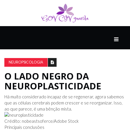
PRINCIPAL
PODCASTS
DO
NEUROPSICOLOGIA
THINK
AGAIN
O LADO NEGRO DA
NEUROPLASTICIDADE
COMPANHEIRO
Há muito considerado incapaz de se regenerar, agora sabemos
que as células cerebrais podem crescer e se reorganizar. Isso,
ao que parece, é uma bênção mista.
COMEÇA
COM
Crédito: nobeastsoferce/Adobe Stock
UM
Principais conclusões
ESTRONDO