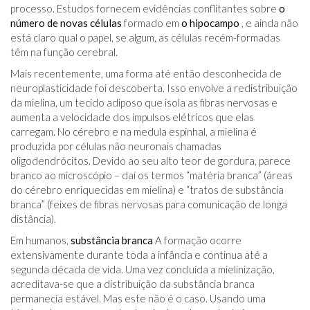
processo. Estudos fornecem evidências conflitantes sobre
o
número de novas células
formado em
o hipocampo
, e ainda não
está claro qual o papel, se algum, as células recém-formadas
têm na função cerebral.
Mais recentemente, uma forma até então desconhecida de
neuroplasticidade foi descoberta. Isso envolve a redistribuição
da mielina, um tecido adiposo que isola as fibras nervosas e
aumenta a velocidade dos impulsos elétricos que elas
carregam. No cérebro e na medula espinhal, a mielina é
produzida por células não neuronais chamadas
oligodendrócitos. Devido ao seu alto teor de gordura, parece
branco ao microscópio – daí os termos “matéria branca” (áreas
do cérebro enriquecidas em mielina) e “tratos de substância
branca” (feixes de fibras nervosas para comunicação de longa
distância).
Em humanos,
substância branca
A formação ocorre
extensivamente durante toda a infância e continua até a
segunda década de vida. Uma vez concluída a mielinização,
acreditava-se que a distribuição da substância branca
permanecia estável. Mas este não é o caso. Usando uma