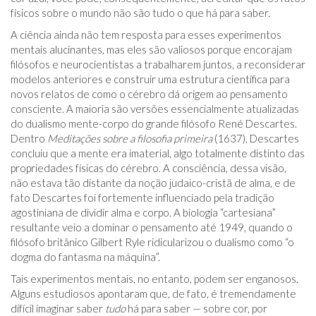
físicos sobre o mundo não são tudo o que há para saber.
A ciência ainda não tem resposta para esses experimentos
mentais alucinantes, mas eles são valiosos porque encorajam
filósofos e neurocientistas a trabalharem juntos, a reconsiderar
modelos anteriores e construir uma estrutura científica para
novos relatos de como o cérebro dá origem ao pensamento
consciente. A maioria são versões essencialmente atualizadas
do dualismo mente-corpo do grande filósofo René Descartes.
Dentro
Meditações sobre a filosofia primeira
(1637), Descartes
concluiu que a mente era imaterial, algo totalmente distinto das
propriedades físicas do cérebro. A consciência, dessa visão,
não estava tão distante da noção judaico-cristã de alma, e de
fato Descartes foi fortemente influenciado pela tradição
agostiniana de dividir alma e corpo. A biologia “cartesiana”
resultante veio a dominar o pensamento até 1949, quando o
filósofo britânico Gilbert Ryle ridicularizou o dualismo como “o
dogma do fantasma na máquina”.
Tais experimentos mentais, no entanto, podem ser enganosos.
Alguns estudiosos apontaram que, de fato, é tremendamente
difícil imaginar saber
tudo
há para saber — sobre cor, por