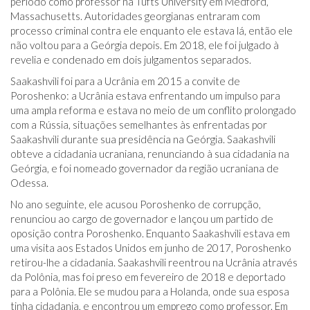
período como professor na Tufts University em Medford,
Massachusetts. Autoridades georgianas entraram com
processo criminal contra ele enquanto ele estava lá, então ele
não voltou para a Geórgia depois. Em 2018, ele foi julgado à
revelia e condenado em dois julgamentos separados.
Saakashvili foi para a Ucrânia em 2015 a convite de
Poroshenko: a Ucrânia estava enfrentando um impulso para
uma ampla reforma e estava no meio de um conflito prolongado
com a Rússia, situações semelhantes às enfrentadas por
Saakashvili durante sua presidência na Geórgia. Saakashvili
obteve a cidadania ucraniana, renunciando à sua cidadania na
Geórgia, e foi nomeado governador da região ucraniana de
Odessa.
No ano seguinte, ele acusou Poroshenko de corrupção,
renunciou ao cargo de governador e lançou um partido de
oposição contra Poroshenko. Enquanto Saakashvili estava em
uma visita aos Estados Unidos em junho de 2017, Poroshenko
retirou-lhe a cidadania. Saakashvili reentrou na Ucrânia através
da Polônia, mas foi preso em fevereiro de 2018 e deportado
para a Polônia. Ele se mudou para a Holanda, onde sua esposa
tinha cidadania, e encontrou um emprego como professor. Em