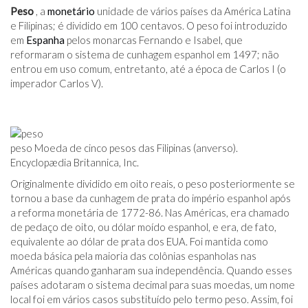
Peso
, a
monetário
unidade de vários países da América Latina
e Filipinas; é dividido em 100 centavos. O peso foi introduzido
em
Espanha
pelos monarcas Fernando e Isabel, que
reformaram o sistema de cunhagem espanhol em 1497; não
entrou em uso comum, entretanto, até a época de Carlos I (o
imperador Carlos V).
peso Moeda de cinco pesos das Filipinas (anverso).
Encyclopædia Britannica, Inc.
Originalmente dividido em oito reais, o peso posteriormente se
tornou a base da cunhagem de prata do império espanhol após
a reforma monetária de 1772-86. Nas Américas, era chamado
de pedaço de oito, ou dólar moído espanhol, e era, de fato,
equivalente ao dólar de prata dos EUA. Foi mantida como
moeda básica pela maioria das colônias espanholas nas
Américas quando ganharam sua independência. Quando esses
países adotaram o sistema decimal para suas moedas, um nome
local foi em vários casos substituído pelo termo peso. Assim, foi