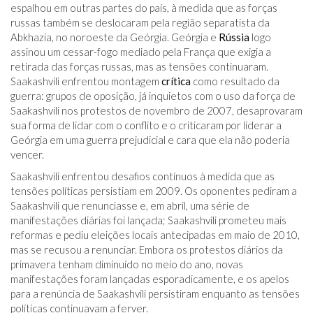
espalhou em outras partes do país, à medida que as forças
russas também se deslocaram pela região separatista da
Abkhazia, no noroeste da Geórgia. Geórgia e
Rússia
logo
assinou um cessar-fogo mediado pela França que exigia a
retirada das forças russas, mas as tensões continuaram.
Saakashvili enfrentou montagem
crítica
como resultado da
guerra: grupos de oposição, já inquietos com o uso da força de
Saakashvili nos protestos de novembro de 2007, desaprovaram
sua forma de lidar com o conflito e o criticaram por liderar a
Geórgia em uma guerra prejudicial e cara que ela não poderia
vencer.
Saakashvili enfrentou desafios contínuos à medida que as
tensões políticas persistiam em 2009. Os oponentes pediram a
Saakashvili que renunciasse e, em abril, uma série de
manifestações diárias foi lançada; Saakashvili prometeu mais
reformas e pediu eleições locais antecipadas em maio de 2010,
mas se recusou a renunciar. Embora os protestos diários da
primavera tenham diminuído no meio do ano, novas
manifestações foram lançadas esporadicamente, e os apelos
para a renúncia de Saakashvili persistiram enquanto as tensões
políticas continuavam a ferver.