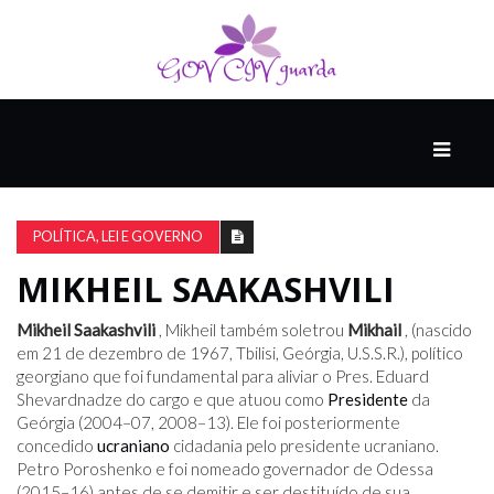
PRINCIPAL
PODCASTS
DO
POLÍTICA, LEI E GOVERNO
THINK
AGAIN
MIKHEIL SAAKASHVILI
Mikheil Saakashvili
, Mikheil também soletrou
Mikhail
, (nascido
COMPANHEIRO
em 21 de dezembro de 1967, Tbilisi, Geórgia, U.S.S.R.), político
georgiano que foi fundamental para aliviar o Pres. Eduard
Shevardnadze do cargo e que atuou como
Presidente
da
Geórgia (2004–07, 2008–13). Ele foi posteriormente
COMEÇA
concedido
ucraniano
cidadania pelo presidente ucraniano.
COM
Petro Poroshenko e foi nomeado governador de Odessa
UM
(2015–16) antes de se demitir e ser destituído de sua
ESTRONDO