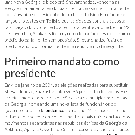
uma Nova Geórgia, o bloco pró-Shevardnadze, venceria as
eleições parlamentares do dia anterior. Saakashvili, juntamente
com Zhvania e o presidente do parlamento Nino Burdjanadze,
lançou protestos em Tbilisi e outras cidades contra a suposta
falsificação do voto e pediu a renúncia de Shevardnadze. Em 22
de novembro, Saakashvili e um grupo de apoiadores ocuparam o
prédio do parlamento sem oposição. Shevardnadze fugiu do
prédio e anunciou formalmente sua renúncia no dia seguinte.
Primeiro mandato como
presidente
Em 4 de janeiro de 2004, as eleições realizadas para substituir
Shevardnadze, Saakashvili obteve 96 por cento dos votos. Ele
imediatamente procurou soluções para os múltiplos problemas
da Geórgia, nomeando uma nova lista de funcionários do
governo e atacando
endêmico
corrupção. Mais importante, no
entanto, ele se concentrou em manter o país unido em face dos
movimentos separatistas nas repúblicas étnicas da Geórgia da
Abkházia, Ajaria e Ossétia do Sul - um curso de ação que muitas