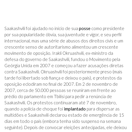
Saakashvili foi ajudado no início de sua
posse
como presidente
por sua popularidade óbvia, sua juventude e vigor, e seu perfil
internacional, mas uma série de abusos dos direitos civis e um
crescente senso de autoritarismo alimentou um crescente
movimento de oposição. Irakli Okruashvili, ex-ministro da
defesa do governo de Saakashvili, fundou o Movimento pela
Geórgia Unida em 2007 e começou a fazer acusações diretas
contra Saakashvili. Okruashvili foi posteriormente preso (mais
tarde foi libertado sob fiança e deixou o país), e protestos da
oposição eclodiram no final de 2007. Em 2 de novembro de
2007, cerca de 50.000 pessoas se reuniram em frente ao
prédio do parlamento em Tbilisi para pedir a renúncia de
Saakashvili. Os protestos continuaram até 7 de novembro,
quando a polícia de choque foi
implantado
para dispersar as
multidões e Saakashvili declarou estado de emergência de 15
dias em todo o país (embora tenha sido suspenso na semana
seguinte). Depois de convocar eleições antecipadas, ele deixou