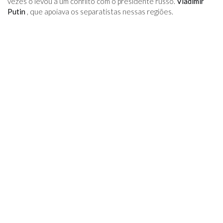
vezes o levou a um conflito com o presidente russo.
Vladimir
Putin
, que apoiava os separatistas nessas regiões.