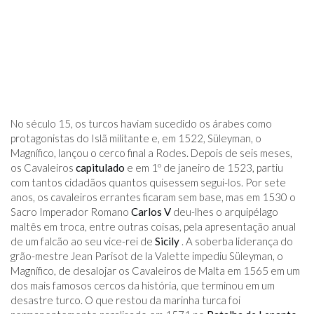
No século 15, os turcos haviam sucedido os árabes como
protagonistas do Islã militante e, em 1522, Süleyman, o
Magnífico, lançou o cerco final a Rodes. Depois de seis meses,
os Cavaleiros
capitulado
e em 1º de janeiro de 1523, partiu
com tantos cidadãos quantos quisessem segui-los. Por sete
anos, os cavaleiros errantes ficaram sem base, mas em 1530 o
Sacro Imperador Romano
Carlos V
deu-lhes o arquipélago
maltês em troca, entre outras coisas, pela apresentação anual
de um falcão ao seu vice-rei de
Sicily
. A soberba liderança do
grão-mestre Jean Parisot de la Valette impediu Süleyman, o
Magnífico, de desalojar os Cavaleiros de Malta em 1565 em um
dos mais famosos cercos da história, que terminou em um
desastre turco. O que restou da marinha turca foi