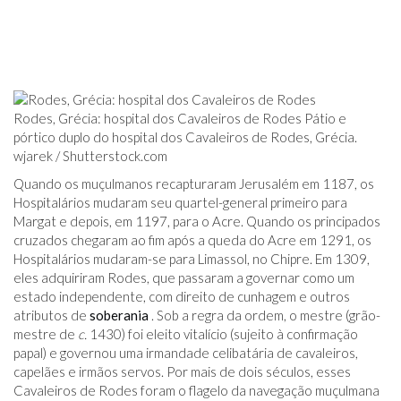
Rodes, Grécia: hospital dos Cavaleiros de Rodes Pátio e
pórtico duplo do hospital dos Cavaleiros de Rodes, Grécia.
wjarek /
Shutterstock.com
Quando os muçulmanos recapturaram Jerusalém em 1187, os
Hospitalários mudaram seu quartel-general primeiro para
Margat e depois, em 1197, para o Acre. Quando os principados
cruzados chegaram ao fim após a queda do Acre em 1291, os
Hospitalários mudaram-se para Limassol, no Chipre. Em 1309,
eles adquiriram Rodes, que passaram a governar como um
estado independente, com direito de cunhagem e outros
atributos de
soberania
. Sob a regra da ordem, o mestre (grão-
mestre de
c.
1430) foi eleito vitalício (sujeito à confirmação
papal) e governou uma irmandade celibatária de cavaleiros,
capelães e irmãos servos. Por mais de dois séculos, esses
Cavaleiros de Rodes foram o flagelo da navegação muçulmana