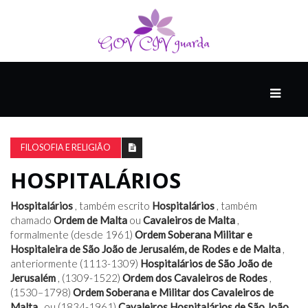
PRINCIPAL
PODCASTS
DO
FILOSOFIA E RELIGIÃO
THINK
AGAIN
HOSPITALÁRIOS
Hospitalários
, também escrito
Hospitalários
, também
COMPANHEIRO
chamado
Ordem de Malta
ou
Cavaleiros de Malta
,
formalmente (desde 1961)
Ordem Soberana Militar e
Hospitaleira de São João de Jerusalém, de Rodes e de Malta
,
anteriormente (1113-1309)
Hospitalários de São João de
COMEÇA
Jerusalém
, (1309-1522)
Ordem dos Cavaleiros de Rodes
,
COM
(1530–1798)
Ordem Soberana e Militar dos Cavaleiros de
UM
Malta
ESTRONDO
, ou (1834-1961)
Cavaleiros Hospitalários de São João