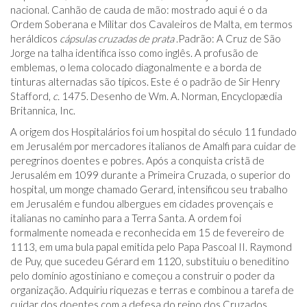
nacional. Canhão de cauda de mão: mostrado aqui é o da
Ordem Soberana e Militar dos Cavaleiros de Malta, em termos
heráldicos
cápsulas cruzadas de prata
.Padrão: A Cruz de São
Jorge na talha identifica isso como inglês. A profusão de
emblemas, o lema colocado diagonalmente e a borda de
tinturas alternadas são típicos. Este é o padrão de Sir Henry
Stafford,
c.
1475. Desenho de Wm. A. Norman, Encyclopædia
Britannica, Inc.
A origem dos Hospitalários foi um hospital do século 11 fundado
em Jerusalém por mercadores italianos de Amalfi para cuidar de
peregrinos doentes e pobres. Após a conquista cristã de
Jerusalém em 1099 durante a Primeira Cruzada, o superior do
hospital, um monge chamado Gerard, intensificou seu trabalho
em Jerusalém e fundou albergues em cidades provençais e
italianas no caminho para a Terra Santa. A ordem foi
formalmente nomeada e reconhecida em 15 de fevereiro de
1113, em uma bula papal emitida pelo Papa Pascoal II. Raymond
de Puy, que sucedeu Gérard em 1120, substituiu o beneditino
pelo domínio agostiniano e começou a construir o poder da
organização. Adquiriu riquezas e terras e combinou a tarefa de
cuidar dos doentes com a defesa do reino dos Cruzados.