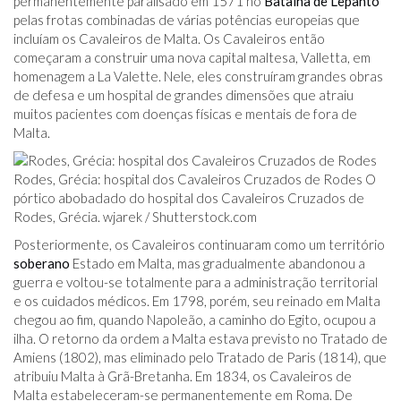
permanentemente paralisado em 1571 no
Batalha de Lepanto
pelas frotas combinadas de várias potências europeias que
incluíam os Cavaleiros de Malta. Os Cavaleiros então
começaram a construir uma nova capital maltesa, Valletta, em
homenagem a La Valette. Nele, eles construíram grandes obras
de defesa e um hospital de grandes dimensões que atraiu
muitos pacientes com doenças físicas e mentais de fora de
Malta.
Rodes, Grécia: hospital dos Cavaleiros Cruzados de Rodes O
pórtico abobadado do hospital dos Cavaleiros Cruzados de
Rodes, Grécia. wjarek /
Shutterstock.com
Posteriormente, os Cavaleiros continuaram como um território
soberano
Estado em Malta, mas gradualmente abandonou a
guerra e voltou-se totalmente para a administração territorial
e os cuidados médicos. Em 1798, porém, seu reinado em Malta
chegou ao fim, quando Napoleão, a caminho do Egito, ocupou a
ilha. O retorno da ordem a Malta estava previsto no Tratado de
Amiens (1802), mas eliminado pelo Tratado de Paris (1814), que
atribuiu Malta à Grã-Bretanha. Em 1834, os Cavaleiros de
Malta estabeleceram-se permanentemente em Roma. De