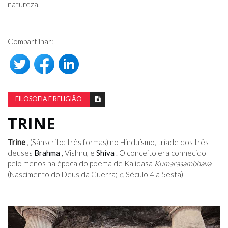
natureza.
Compartilhar:
FILOSOFIA E RELIGIÃO
TRINE
Trine
, (Sânscrito: três formas) no Hinduísmo, tríade dos três
deuses
Brahma
, Vishnu, e
Shiva
. O conceito era conhecido
pelo menos na época do poema de Kalidasa
Kumarasambhava
(Nascimento do Deus da Guerra;
c.
Século 4 a 5
esta
)