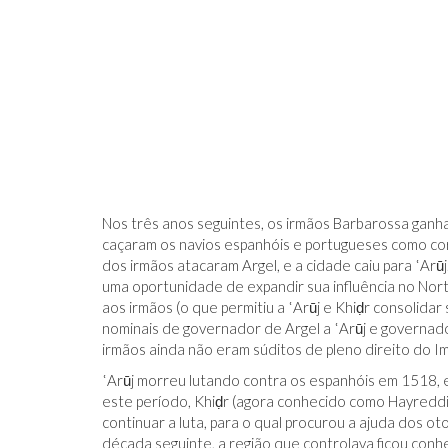
Nos três anos seguintes, os irmãos Barbarossa gan
caçaram os navios espanhóis e portugueses como co
dos irmãos atacaram Argel, e a cidade caiu para ʿ
uma oportunidade de expandir sua influência no Nort
aos irmãos (o que permitiu a ʿArūj e Khiḍr consolid
nominais de governador de Argel a ʿArūj e governad
irmãos ainda não eram súditos de pleno direito do 
ʿArūj morreu lutando contra os espanhóis em 1518, 
este período, Khiḍr (agora conhecido como Hayreddin
continuar a luta, para o qual procurou a ajuda dos 
década seguinte, a região que controlava ficou conh