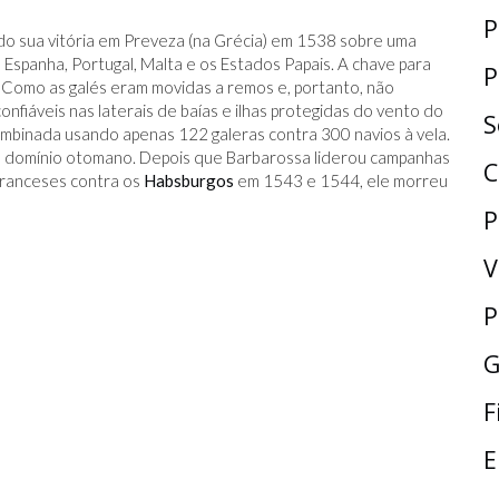
P
ido sua vitória em Preveza (na Grécia) em 1538 sobre uma
spanha, Portugal, Malta e os Estados Papais. A chave para
P
la. Como as galés eram movidas a remos e, portanto, não
nfiáveis ​​nas laterais de baías e ilhas protegidas do vento do
S
ombinada usando apenas 122 galeras contra 300 navios à vela.
 ao domínio otomano. Depois que Barbarossa liderou campanhas
C
 franceses contra os
Habsburgos
em 1543 e 1544, ele morreu
P
V
P
G
F
E