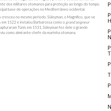
P
nte dos militares otomanos para proteção ao longo do tempo.
cipal base de operações no Mediterrâneo ocidental.
P
 cresceu no mesmo período. Süleyman, o Magnífico, que se
H
es em 1522 e instalou Barbarossa como o
grand seigneur
capturaram Túnis em 1531, Süleyman fez dele o grande
P
viu como almirante-chefe da marinha otomana.
N
P
T
P
T
P
M
N