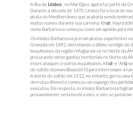
A ilha de
Lésbos
, no Mar Egeu, agora faz parte da Gr
Durante a década de 1470, Lésbos foi o local de n
pirata do Mediterrâneo que acabaria sendo lembrad
muitos nomes durante sua carreira: Khiḍr, Hayreddin
nome Barbarossa começou como um apelido para ele e
Os irmãos Barbarossa já eram piratas experientes
Granada em 1492, derrotando o último vestígio do dom
muçulmanos da região refugiaram-se no Norte da Áfr
procurando obter ganhos territoriais no Norte da Áf
esses ataques a outros muçulmanos, Khiḍr e ʿArūj se
do sultão otomanoBayezid II) para interromper a n
A morte do sultão em 1512, no entanto, gerou uma lu
derrotou Ahmed e começou um expurgo dos partidár
executou. Em resposta, os irmãos Barbarossa fugira
provavelmente seria hostil a eles, e eles se juntaram