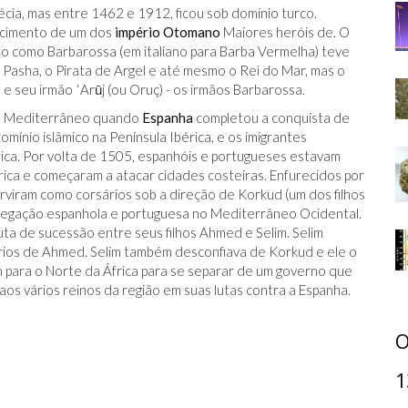
écia, mas entre 1462 e 1912, ficou sob domínio turco.
ascimento de um dos
império Otomano
Maiores heróis de. O
o como Barbarossa (em italiano para Barba Vermelha) teve
 Pasha, o Pirata de Argel e até mesmo o Rei do Mar, mas o
 seu irmão ʿArūj (ou Oruç) - os irmãos Barbarossa.
 no Mediterrâneo quando
Espanha
completou a conquista de
ínio islâmico na Península Ibérica, e os imigrantes
ica. Por volta de 1505, espanhóis e portugueses estavam
rica e começaram a atacar cidades costeiras. Enfurecidos por
rviram como corsários sob a direção de Korkud (um dos filhos
avegação espanhola e portuguesa no Mediterrâneo Ocidental.
ta de sucessão entre seus filhos Ahmed e Selim. Selim
ios de Ahmed. Selim também desconfiava de Korkud e ele o
m para o Norte da África para se separar de um governo que
 aos vários reinos da região em suas lutas contra a Espanha.
O
1