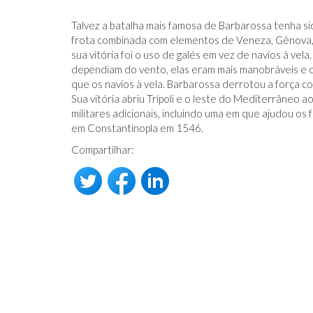
Talvez a batalha mais famosa de Barbarossa tenha s
frota combinada com elementos de Veneza, Gênova, E
sua vitória foi o uso de galés em vez de navios à ve
dependiam do vento, elas eram mais manobráveis ​​e co
que os navios à vela. Barbarossa derrotou a força c
Sua vitória abriu Trípoli e o leste do Mediterrâneo
militares adicionais, incluindo uma em que ajudou os
em Constantinopla em 1546.
Compartilhar: