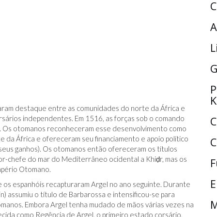
C
A
L
G
P
K
haram destaque entre as comunidades do norte da África e
rsários independentes. Em 1516, as forças sob o comando
C
Arūj. Os otomanos reconheceram esse desenvolvimento como
e da África e ofereceram seu financiamento e apoio político
C
ar seus ganhos). Os otomanos então ofereceram os títulos
or-chefe do mar do Mediterrâneo ocidental a Khiḍr, mas os
F
Império Otomano.
E
e os espanhóis recapturaram Argel no ano seguinte. Durante
) assumiu o título de Barbarossa e intensificou-se para
M
otomanos. Embora Argel tenha mudado de mãos várias vezes na
ecida como Regência de Argel, o primeiro estado corsário,