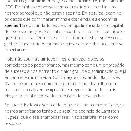
podiam imaginar um líder negro como um ministro, não como um
CEO. Em minhas conversas com outros líderes de startups
negros, percebi que não estava sozinho. Em seguida, examinei
os dados que confirmaram minha experiência. eu encontrei
apenas 1%
dos fundadores de startups financiadas por capital
de risco são negros. No final das contas, encontrei investidores
que acreditaram em mim e em meu produto e tive sucesso em
ganhar minha Série A por meio de investidores brancos que se
importaram.
Hoje, não sou mais um jovem negro navegando pelos
corredores do poder branco, mas mesmo como um empresário
de sucesso ainda enfrento o maior grau de discriminação que já
encontrei em minha vida. Corporações postando 'Black Lives
Matter' é bom, mas como eu aprendi em meu trabalho com
transporte, os jovens empresários negros não podem mais
elogiar boas intenções. Eles precisam de resultados.
Se a América leva a sério o desejo de acabar com o racismo, os
negros americanos terão que seguir o exemplo de Langston
Hughes, que disse a famosa frase: 'Não aceitarei' mas 'como
resposta'