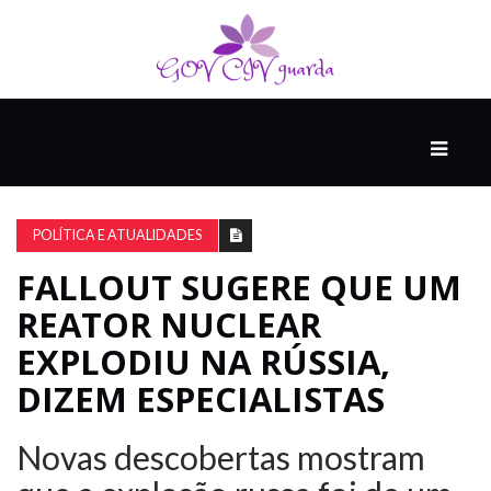
PRINCIPAL
PODCASTS
DO
POLÍTICA E ATUALIDADES
THINK
AGAIN
FALLOUT SUGERE QUE UM
REATOR NUCLEAR
COMPANHEIRO
EXPLODIU NA RÚSSIA,
DIZEM ESPECIALISTAS
COMEÇA
COM
Novas descobertas mostram
UM
ESTRONDO