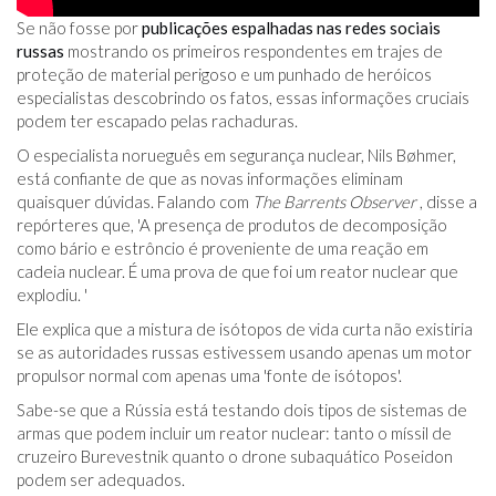
Se não fosse por
publicações espalhadas nas redes sociais
russas
mostrando os primeiros respondentes em trajes de
proteção de material perigoso e um punhado de heróicos
especialistas descobrindo os fatos, essas informações cruciais
podem ter escapado pelas rachaduras.
O especialista norueguês em segurança nuclear, Nils Bøhmer,
está confiante de que as novas informações eliminam
quaisquer dúvidas. Falando com
The Barrents Observer
, disse a
repórteres que, 'A presença de produtos de decomposição
como bário e estrôncio é proveniente de uma reação em
cadeia nuclear. É uma prova de que foi um reator nuclear que
explodiu. '
Ele explica que a mistura de isótopos de vida curta não existiria
se as autoridades russas estivessem usando apenas um motor
propulsor normal com apenas uma 'fonte de isótopos'.
Sabe-se que a Rússia está testando dois tipos de sistemas de
armas que podem incluir um reator nuclear: tanto o míssil de
cruzeiro Burevestnik quanto o drone subaquático Poseidon
podem ser adequados.