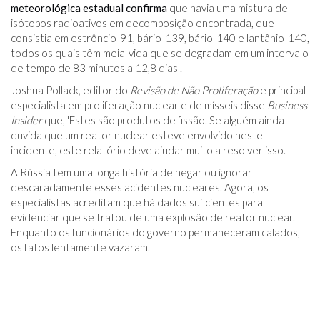
meteorológica estadual confirma
que havia uma mistura de
isótopos radioativos em decomposição encontrada, que
consistia em estrôncio-91, bário-139, bário-140 e lantânio-140,
todos os quais têm meia-vida que se degradam em um intervalo
de tempo de 83 minutos a 12,8 dias .
Joshua Pollack, editor do
Revisão de Não Proliferação
e principal
especialista em proliferação nuclear e de mísseis disse
Business
Insider
que, 'Estes são produtos de fissão. Se alguém ainda
duvida que um reator nuclear esteve envolvido neste
incidente, este relatório deve ajudar muito a resolver isso. '
A Rússia tem uma longa história de negar ou ignorar
descaradamente esses acidentes nucleares. Agora, os
especialistas acreditam que há dados suficientes para
evidenciar que se tratou de uma explosão de reator nuclear.
Enquanto os funcionários do governo permaneceram calados,
os fatos lentamente vazaram.