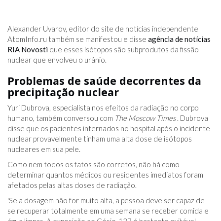
Alexander Uvarov, editor do site de notícias independente
AtomInfo.ru
também se manifestou e disse
agência de notícias
RIA Novosti
que esses isótopos são subprodutos da fissão
nuclear que envolveu o urânio.
Problemas de saúde decorrentes da
precipitação nuclear
Yuri Dubrova, especialista nos efeitos da radiação no corpo
humano, também conversou com
The Moscow Times
. Dubrova
disse que os pacientes internados no hospital após o incidente
nuclear provavelmente tinham uma alta dose de isótopos
nucleares em sua pele.
Como nem todos os fatos são corretos, não há como
determinar quantos médicos ou residentes imediatos foram
afetados pelas altas doses de radiação.
'Se a dosagem não for muito alta, a pessoa deve ser capaz de
se recuperar totalmente em uma semana se receber comida e
água limpas. A exposição ao Césio-137 é bastante evitável -