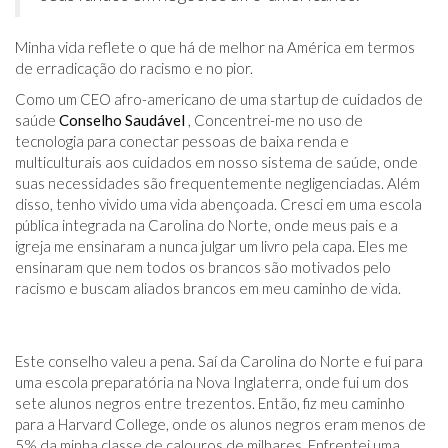
Minha vida reflete o que há de melhor na América em termos
de erradicação do racismo e no pior.
Como um CEO afro-americano de uma startup de cuidados de
saúde
Conselho Saudável
, Concentrei-me no uso de
tecnologia para conectar pessoas de baixa renda e
multiculturais aos cuidados em nosso sistema de saúde, onde
suas necessidades são frequentemente negligenciadas. Além
disso, tenho vivido uma vida abençoada. Cresci em uma escola
pública integrada na Carolina do Norte, onde meus pais e a
igreja me ensinaram a nunca julgar um livro pela capa. Eles me
ensinaram que nem todos os brancos são motivados pelo
racismo e buscam aliados brancos em meu caminho de vida.
Este conselho valeu a pena. Saí da Carolina do Norte e fui para
uma escola preparatória na Nova Inglaterra, onde fui um dos
sete alunos negros entre trezentos. Então, fiz meu caminho
para a Harvard College, onde os alunos negros eram menos de
5% da minha classe de calouros de milhares. Enfrentei uma