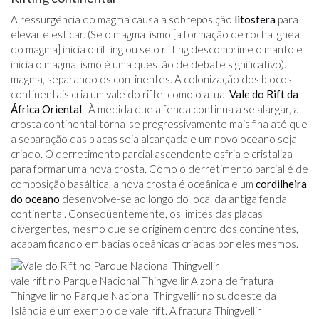
A ressurgência do magma causa a sobreposição
litosfera
para
elevar e esticar. (Se o magmatismo [a formação de rocha ígnea
do magma] inicia o rifting ou se o rifting descomprime o manto e
inicia o magmatismo é uma questão de debate significativo).
magma, separando os continentes. A colonização dos blocos
continentais cria um vale do rifte, como o atual
Vale do Rift da
África Oriental
. À medida que a fenda continua a se alargar, a
crosta continental torna-se progressivamente mais fina até que
a separação das placas seja alcançada e um novo oceano seja
criado. O derretimento parcial ascendente esfria e cristaliza
para formar uma nova crosta. Como o derretimento parcial é de
composição basáltica, a nova crosta é oceânica e um
cordilheira
do oceano
desenvolve-se ao longo do local da antiga fenda
continental. Conseqüentemente, os limites das placas
divergentes, mesmo que se originem dentro dos continentes,
acabam ficando em bacias oceânicas criadas por eles mesmos.
vale rift no Parque Nacional Thingvellir A zona de fratura
Thingvellir no Parque Nacional Thingvellir no sudoeste da
Islândia é um exemplo de vale rift. A fratura Thingvellir