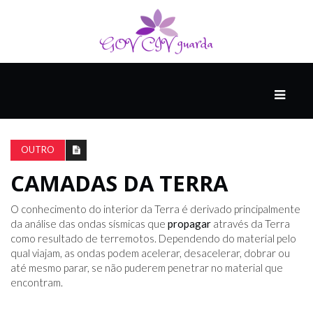
PRINCIPAL
PODCASTS
DO
OUTRO
THINK
AGAIN
CAMADAS DA TERRA
O conhecimento do interior da Terra é derivado principalmente
COMPANHEIRO
da análise das ondas sísmicas que
propagar
através da Terra
como resultado de terremotos. Dependendo do material pelo
qual viajam, as ondas podem acelerar, desacelerar, dobrar ou
até mesmo parar, se não puderem penetrar no material que
COMEÇA
encontram.
COM
UM
ESTRONDO