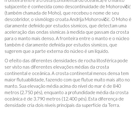
fronteira entre a crosta (continental ou oceânica) e o manto
subjacente é conhecida como descontinuidade de Mohorovičić
(também chamada de Moho), que recebeu o nome de seu
descobridor, o sismólogo croata Andrija Mohorovičić. O Moho é
claramente definido por estudos sísmicos, que detectam uma
aceleração das ondas sísmicas à medida que passam da crosta
para o manto mais denso. A fronteira entre o manto e o núcleo
também é claramente definida por estudos sísmicos, que
sugerem que a parte externa do núcleo é um líquido.
O efeito das diferentes densidades de rocha litosférica pode
ser visto nas diferentes elevações médias da crosta
continental e oceânica. A crosta continental menos densa tem
maior flutuabilidade, fazendo com que flutue muito mais alto no
manto. Sua elevação média acima do nível do mar é de 840
metros (2.750 pés), enquanto a profundidade média da crosta
oceânica é de 3.790 metros (12.400 pés). Esta diferença de
densidade cria dois níveis principais da superfície da Terra.