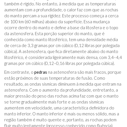
também é rígido. No entanto, à medida que as temperaturas
aumentam com a profundidade, o calor faz com que as rochas
do manto percam a sua rigidez. Este processo começa a cerca
de 100 km (60 milhas) abaixo da superfície. Essa mudança
ocorre dentro do manto e define a base da litosfera e o topo
da astenosfera. Esta porção superior do manto, que é
conhecida como manto litosférico, tem uma densidade média
de cerca de 3,3 gramas por cm cúbico (0,12 libras por polegada
cúbica). A astenosfera, que fica diretamente abaixo do manto
litosférico, é considerada ligeiramente mais densa, com 3,4–4,4
gramas por cm cúbico (0,12–0,16 libras por polegada cúbica).
Em contraste, o
pedras
na astenosfera são mais fracos, porque
estão próximos de suas temperaturas de fusão. Como
resultado, as ondas sísmicas diminuem à medida que entram na
astenosfera. Com o aumento da profundidade, entretanto, a
maior pressão do peso das rochas acima faz com que o manto
se torne gradualmente mais forte e as ondas sísmicas
aumentem em velocidade, uma característica definidora do
manto inferior. O manto inferior é mais ou menos sólido, mas a
região também é muito quente e, portanto, as rochas podem
fluir muito lentamente (processo conhecido como fluência).