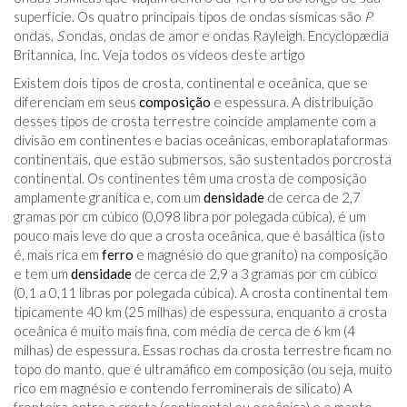
superfície. Os quatro principais tipos de ondas sísmicas são
P
ondas,
S
ondas, ondas de amor e ondas Rayleigh. Encyclopædia
Britannica, Inc. Veja todos os vídeos deste artigo
Existem dois tipos de crosta, continental e oceânica, que se
diferenciam em seus
composição
e espessura. A distribuição
desses tipos de crosta terrestre coincide amplamente com a
divisão em continentes e bacias oceânicas, emboraplataformas
continentais, que estão submersos, são sustentados porcrosta
continental. Os continentes têm uma crosta de composição
amplamente granítica e, com um
densidade
de cerca de 2,7
gramas por cm cúbico (0,098 libra por polegada cúbica), é um
pouco mais leve do que a crosta oceânica, que é basáltica (isto
é, mais rica em
ferro
e magnésio do que granito) na composição
e tem um
densidade
de cerca de 2,9 a 3 gramas por cm cúbico
(0,1 a 0,11 libras por polegada cúbica). A crosta continental tem
tipicamente 40 km (25 milhas) de espessura, enquanto a crosta
oceânica é muito mais fina, com média de cerca de 6 km (4
milhas) de espessura. Essas rochas da crosta terrestre ficam no
topo do manto, que é ultramáfico em composição (ou seja, muito
rico em magnésio e contendo ferrominerais de silicato) A