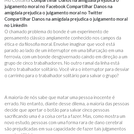
Mo Costandi
Compartilhar Danos na amígdala prejudica o
julgamento moral no Facebook
Compartilhar Danos na
amígdala prejudica o julgamento moral no Twitter
Compartilhar Danos na amígdala prejudica o julgamento moral
no LinkedIn
O chamado problema do bonde é um experimento de
pensamento clássico amplamente conhecido nos campos da
ética e da filosofia moral. Envolve imaginar que você está
parado ao lado de um interruptor em uma bifurcação em uma
ferrovia, com um bonde desgovernado caindo em direção a um
grupo de cinco trabalhadores. No outro ramal da linha está
outro trabalhador solitário. Você vira o interruptor para desviar
o carrinho para o trabalhador solitário para salvar o grupo?
A maioria de nós sabe que matar uma pessoa inocente é
errado. No entanto, diante desse dilema, a maioria das pessoas
decide que apertar o botão para salvar cinco pessoas
sacrificando uma é a coisa certa a fazer. Mas, como mostra um
novo estudo, pessoas com uma forma rara de dano cerebral
são prejudicadas em sua capacidade de fazer tais julgamentos