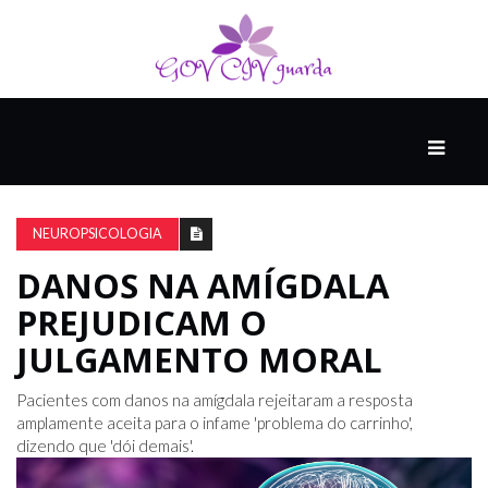
PRINCIPAL
PODCASTS
DO
NEUROPSICOLOGIA
THINK
AGAIN
DANOS NA AMÍGDALA
PREJUDICAM O
COMPANHEIRO
JULGAMENTO MORAL
Pacientes com danos na amígdala rejeitaram a resposta
COMEÇA
amplamente aceita para o infame 'problema do carrinho',
COM
dizendo que 'dói demais'.
UM
ESTRONDO