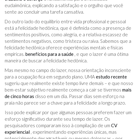
eudaimônica, explicando a satisfação e o orgulho que você
sente ao concluir uma tarefa cansativa.
Do outro lado do equilíbrio entre vida profissional e pessoal
está a felicidade hedônica, que é definida como a presença de
sentimentos positivos, como alegria, e a relativa escassez de
sentimentos negativos, como tristeza ou raiva. Sabemos que a
felicidade hedônica oferece experiências mentais e físicas
empíricas.
benefícios para a saúde
, e que o lazer é uma ótima
maneira de buscar a felicidade hedônica.
Mas mesmo no campo do lazer, nossa orientação inconsciente
para a ocupação fica em segundo plano. UMA
estudo recente
sugeriu que realmente existe tempo livre demais – e que nosso
bem-estar subjetivo realmente começa a cair se tivermos
mais
de cinco horas
disso em um dia. Passar dias sem esforço na
praia não parece ser a chave para a felicidade a longo prazo.
Isso pode explicar por que algumas pessoas preferem fazer um
esforço significativo durante seu tempo de lazer. Os
pesquisadores compararam isso à compilação de um
CV
experiencial
, experimentando experiências únicas, mas
potencialmente desagradáveis ​​ou mesmo dolorosas – nos