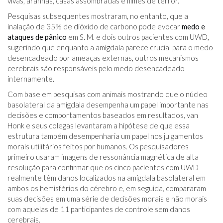
vivas, aranhas, casas assombradas e filmes de terror.
Pesquisas subsequentes mostraram, no entanto, que a
inalação de 35% de dióxido de carbono pode evocar
medo e
ataques de pânico
em S. M. e dois outros pacientes com UWD,
sugerindo que enquanto a amígdala parece crucial para o medo
desencadeado por ameaças externas, outros mecanismos
cerebrais são responsáveis ​​pelo medo desencadeado
internamente.
Com base em pesquisas com animais mostrando que o núcleo
basolateral da amígdala desempenha um papel importante nas
decisões e comportamentos baseados em resultados, van
Honk e seus colegas levantaram a hipótese de que essa
estrutura também desempenharia um papel nos julgamentos
morais utilitários feitos por humanos. Os pesquisadores
primeiro usaram imagens de ressonância magnética de alta
resolução para confirmar que os cinco pacientes com UWD
realmente têm danos localizados na amígdala basolateral em
ambos os hemisférios do cérebro e, em seguida, compararam
suas decisões em uma série de decisões morais e não morais
com aquelas de 11 participantes de controle sem danos
cerebrais.